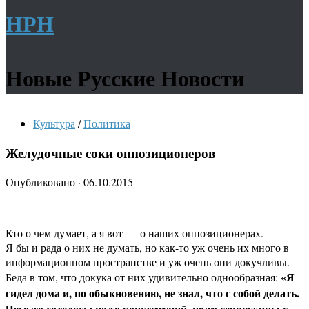
НРН
Новые Русские Новости
Культура
/
Политика
Желудочные соки оппозиционеров
Опубликовано
·
06.10.2015
Кто о чем думает, а я вот — о наших оппозиционерах.
Я бы и рада о них не думать, но как-то уж очень их много в
информационном пространстве и уж очень они докучливы.
«Я
Беда в том, что докука от них удивительно однообразная:
сидел дома и, по обыкновению, не знал, что с собой делать.
Чего-то хотелось: не то конституций, не то севрюжины с