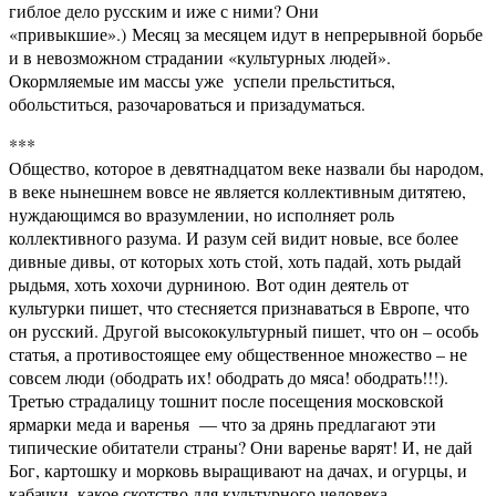
гиблое дело русским и иже с ними? Они
«привыкшие».) Месяц за месяцем идут в непрерывной борьбе
и в невозможном страдании «культурных людей».
Окормляемые им массы уже успели прельститься,
обольститься, разочароваться и призадуматься.
***
Общество, которое в девятнадцатом веке назвали бы народом,
в веке нынешнем вовсе не является коллективным дитятею,
нуждающимся во вразумлении, но исполняет роль
коллективного разума. И разум сей видит новые, все более
дивные дивы, от которых хоть стой, хоть падай, хоть рыдай
рыдьмя, хоть хохочи дурниною. Вот один деятель от
культурки пишет, что стесняется признаваться в Европе, что
он русский. Другой высококультурный пишет, что он – особь
статья, а противостоящее ему общественное множество – не
совсем люди (ободрать их! ободрать до мяса! ободрать!!!).
Третью страдалицу тошнит после посещения московской
ярмарки меда и варенья — что за дрянь предлагают эти
типические обитатели страны? Они варенье варят! И, не дай
Бог, картошку и морковь выращивают на дачах, и огурцы, и
кабачки, какое скотство для культурного человека…