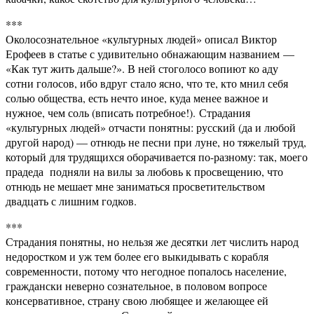
***
Околосознательное «культурных людей» описал Виктор
Ерофеев в статье с удивительно обнажающим названием —
«Как тут жить дальше?». В ней стоголосо вопиют ко аду
сотни голосов, ибо вдруг стало ясно, что те, кто мнил себя
солью общества, есть нечто иное, куда менее важное и
нужное, чем соль (вписать потребное!). Страдания
«культурных людей» отчасти понятны: русский (да и любой
другой народ) — отнюдь не песни при луне, но тяжелый труд,
который для трудящихся оборачивается по-разному: так, моего
прадеда подняли на вилы за любовь к просвещению, что
отнюдь не мешает мне заниматься просветительством
двадцать с лишним годков.
***
Страдания понятны, но нельзя же десятки лет числить народ
недоростком и уж тем более его выкидывать с корабля
современности, потому что негодное попалось население,
граждански неверно сознательное, в половом вопросе
консервативное, страну свою любящее и желающее ей