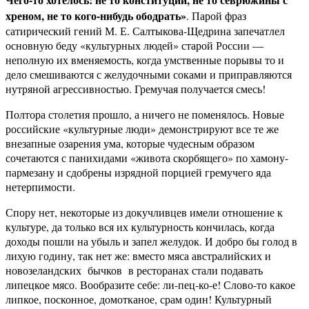
хреном, не то кого-нибудь ободрать»
. Парой фраз
сатирический гений М. Е. Салтыкова-Щедрина запечатлел
основную беду «культурных людей» старой России —
неполную их вменяемость, когда умственные порывы то и
дело смешиваются с желудочными соками и приправляются
нутряной агрессивностью. Гремучая получается смесь!
Полтора столетия прошло, а ничего не поменялось. Новые
российские «культурные люди» демонстрируют все те же
внезапные озарения ума, которые чудесным образом
сочетаются с панихидами «живота скорбящего» по хамону-
пармезану и сдобрены изрядной порцией гремучего яда
нетерпимости.
Спору нет, некоторые из докучливцев имели отношение к
культуре, да только вся их культурность кончилась, когда
доходы пошли на убыль и запел желудок. И добро бы голод в
лихую годину, так нет же: вместо мяса австралийских и
новозеландских бычков в ресторанах стали подавать
липецкое мясо. Вообразите себе: ли-пец-ко-е! Слово-то какое
липкое, посконное, домотканое, срам один! Культурный