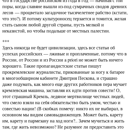
что в государстве российском из года в год — начиная с той
поры, когда славяне вышли из-под сумрачных сводов древних
лесов — процветало загадочное тысячелетнее рабство (кстати,
что это?). И потому культуроносец терзается и томится, желая
стать сыном любой другой страны, пусть мелкой и
неказистой, но чтобы подальше от местных палестин.
***
Здесь никогда не будет цивилизации, здесь все статьи об
успехах российских — лживые и проплаченные, потому что в
России, от России и из России a priori не может быть ничего
хорошего. Такие пропагандистские статьи пишут
прокремлевские журналисты, прикованные за ногу к батарее
в многообширном кабинете Дмитрия Пескова, и страшно
даже подумать, как много еще других работников пера мучает
кремлевская машина, заставляя их идти против совести! О,
этот страшный Кремль, ледяное мертвилище честных людей,
что смело взяли на себя обязательство быть умом, честью и
совестью нации! (В скобках помечу: никто их не выбирал, в
основном мы видим самовыдвиженцев. Может быть, карету
им, карету и пармезану на ход ноги?.. Зачем мучиться и жить
там, где жить невозможно? Не разумнее ли предоставить это