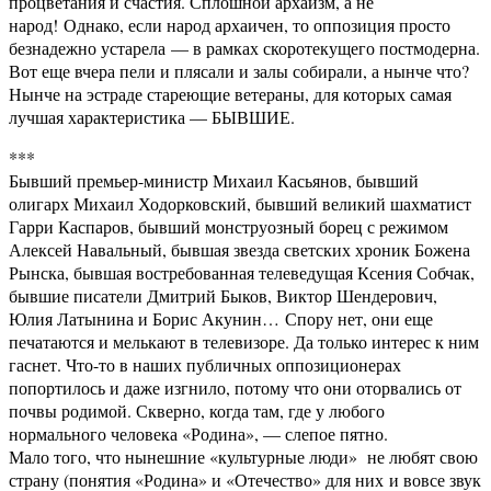
процветания и счастия. Сплошной архаизм, а не
народ! Однако, если народ архаичен, то оппозиция просто
безнадежно устарела — в рамках скоротекущего постмодерна.
Вот еще вчера пели и плясали и залы собирали, а нынче что?
Нынче на эстраде стареющие ветераны, для которых самая
лучшая характеристика — БЫВШИЕ.
***
Бывший премьер-министр Михаил Касьянов, бывший
олигарх Михаил Ходорковский, бывший великий шахматист
Гарри Каспаров, бывший монструозный борец с режимом
Алексей Навальный, бывшая звезда светских хроник Божена
Рынска, бывшая востребованная телеведущая Ксения Собчак,
бывшие писатели Дмитрий Быков, Виктор Шендерович,
Юлия Латынина и Борис Акунин… Спору нет, они еще
печатаются и мелькают в телевизоре. Да только интерес к ним
гаснет. Что-то в наших публичных оппозиционерах
попортилось и даже изгнило, потому что они оторвались от
почвы родимой. Скверно, когда там, где у любого
нормального человека «Родина», — слепое пятно.
Мало того, что нынешние «культурные люди» не любят свою
страну (понятия «Родина» и «Отечество» для них и вовсе звук