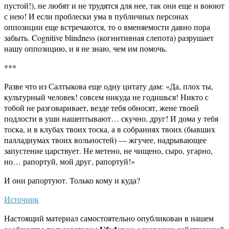
пустой!), не любят и не трудятся для нее, так они еще и воюют
с нею! И если проблески ума в публичных персонах
оппозиции еще встречаются, то о вменяемости давно пора
забыть. Cognitive blindness (когнитивная слепота) разрушает
нашу оппозицию, и я не знаю, чем им помочь.
***
Разве что из Салтыкова еще одну цитату дам: «Да, плох ты,
культурный человек! совсем никуда не годишься! Никто с
тобой не разговаривает, везде тебя обносят, жене твоей
подлости в уши нашептывают… скучно, друг! И дома у тебя
тоска, и в клубах твоих тоска, а в собраниях твоих (бывших
палладиумах твоих вольностей) — жгучее, надрывающее
запустение царствует. Не метено, не чищено, сыро, угарно,
но… рапортуй, мой друг, рапортуй!»
И они рапортуют. Только кому и куда?
Источник
Настоящий материал самостоятельно опубликован в нашем