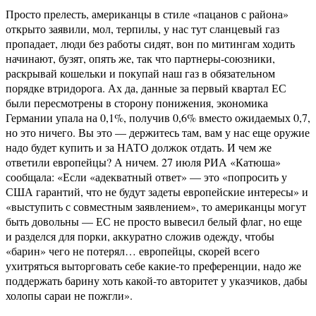
Просто прелесть, американцы в стиле «пацанов с района»
открыто заявили, мол, терпилы, у нас тут сланцевый газ
пропадает, люди без работы сидят, вон по митингам ходить
начинают, бузят, опять же, так что партнеры-союзники,
раскрывай кошельки и покупай наш газ в обязательном
порядке втридорога. Ах да, данные за первый квартал ЕС
были пересмотрены в сторону понижения, экономика
Германии упала на 0,1%, получив 0,6% вместо ожидаемых 0,7,
но это ничего. Вы это — держитесь там, вам у нас еще оружие
надо будет купить и за НАТО должок отдать. И чем же
ответили европейцы? А ничем. 27 июля РИА «Катюша»
сообщала: «Если «адекватный ответ» — это «попросить у
США гарантий, что не будут задеты европейские интересы» и
«выступить с совместным заявлением», то американцы могут
быть довольны — ЕС не просто вывесил белый флаг, но еще
и разделся для порки, аккуратно сложив одежду, чтобы
«барин» чего не потерял… европейцы, скорей всего
ухитряться выторговать себе какие-то преференции, надо же
поддержать барину хоть какой-то авторитет у указчиков, дабы
холопы сараи не пожгли».