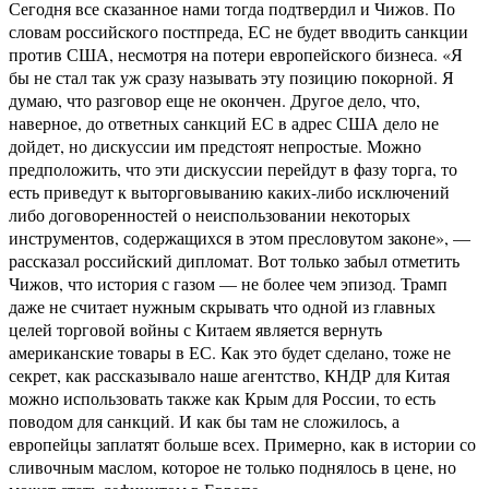
Сегодня все сказанное нами тогда подтвердил и Чижов. По
словам российского постпреда, ЕС не будет вводить санкции
против США, несмотря на потери европейского бизнеса. «Я
бы не стал так уж сразу называть эту позицию покорной. Я
думаю, что разговор еще не окончен. Другое дело, что,
наверное, до ответных санкций ЕС в адрес США дело не
дойдет, но дискуссии им предстоят непростые. Можно
предположить, что эти дискуссии перейдут в фазу торга, то
есть приведут к выторговыванию каких-либо исключений
либо договоренностей о неиспользовании некоторых
инструментов, содержащихся в этом пресловутом законе», —
рассказал российский дипломат. Вот только забыл отметить
Чижов, что история с газом — не более чем эпизод. Трамп
даже не считает нужным скрывать что одной из главных
целей торговой войны с Китаем является вернуть
американские товары в ЕС. Как это будет сделано, тоже не
секрет, как рассказывало наше агентство, КНДР для Китая
можно использовать также как Крым для России, то есть
поводом для санкций. И как бы там не сложилось, а
европейцы заплатят больше всех. Примерно, как в истории со
сливочным маслом, которое не только поднялось в цене, но