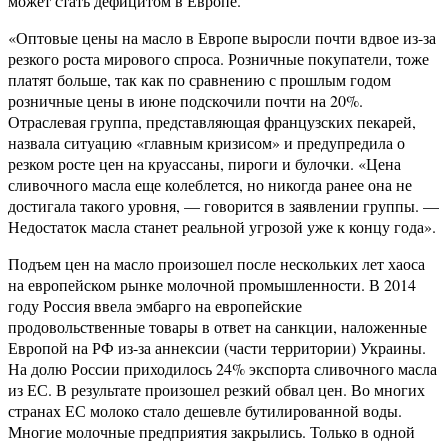
может стать дефицитом в Европе.
«Оптовые цены на масло в Европе выросли почти вдвое из-за
резкого роста мирового спроса. Розничные покупатели, тоже
платят больше, так как по сравнению с прошлым годом
розничные цены в июне подскочили почти на 20%.
Отраслевая группа, представляющая французских пекарей,
назвала ситуацию «главным кризисом» и предупредила о
резком росте цен на круассаны, пироги и булочки. «Цена
сливочного масла еще колеблется, но никогда ранее она не
достигала такого уровня, — говорится в заявлении группы. —
Недостаток масла станет реальной угрозой уже к концу года».
Подъем цен на масло произошел после нескольких лет хаоса
на европейском рынке молочной промышленности. В 2014
году Россия ввела эмбарго на европейские
продовольственные товары в ответ на санкции, наложенные
Европой на РФ из-за аннексии (части территории) Украины.
На долю России приходилось 24% экспорта сливочного масла
из ЕС. В результате произошел резкий обвал цен. Во многих
странах ЕС молоко стало дешевле бутилированной воды.
Многие молочные предприятия закрылись. Только в одной