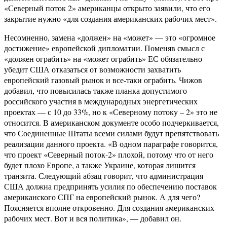
«Северный поток 2» американцы открыто заявили, что его
закрытие нужно «для создания американских рабочих мест».
Несомненно, замена «должен» на «может» — это «огромное
достижение» европейской дипломатии. Поменяв смысл с
«должен ограбить» на «может ограбить» ЕС обязательно
убедит США отказаться от возможности захватить
европейский газовый рынок и все-таки ограбить. Чижов
добавил, что повысилась также планка допустимого
российского участия в международных энергетических
проектах — с 10 до 33%, но к «Северному потоку – 2» это не
относится. В американском документе особо подчеркивается,
что Соединенные Штаты всеми силами будут препятствовать
реализации данного проекта. «В одном параграфе говорится,
что проект «Северный поток-2» плохой, потому что от него
будет плохо Европе, а также Украине, которая лишится
транзита. Следующий абзац говорит, что администрация
США должна предпринять усилия по обеспечению поставок
американского СПГ на европейский рынок. А для чего?
Поясняется вполне откровенно. Для создания американских
рабочих мест. Вот и вся политика», — добавил он.