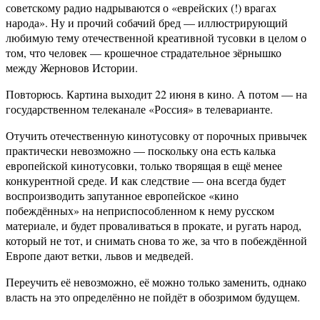
советскому радио надрываются о «еврейских (!) врагах
народа». Ну и прочий собачий бред — иллюстрирующий
любимую тему отечественной креативной тусовки в целом о
том, что человек — крошечное страдательное зёрнышко
между Жерновов Истории.
Повторюсь. Картина выходит 22 июня в кино. А потом — на
государственном телеканале «Россия» в телеварианте.
Отучить отечественную кинотусовку от порочных привычек
практически невозможно — поскольку она есть калька
европейской кинотусовки, только творящая в ещё менее
конкурентной среде. И как следствие — она всегда будет
воспроизводить запутанное европейское «кино
побеждённых» на неприспособленном к нему русском
материале, и будет проваливаться в прокате, и ругать народ,
который не тот, и снимать снова то же, за что в побеждённой
Европе дают ветки, львов и медведей.
Переучить её невозможно, её можно только заменить, однако
власть на это определённо не пойдёт в обозримом будущем.