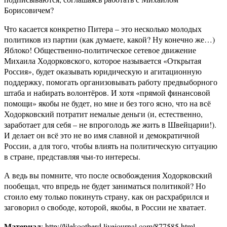
Борисовичем?
Что касается конкретно Питера – это несколько молодых
политиков из партии (как думаете, какой? Ну конечно же…)
Яблоко! Общественно-политическое сетевое движение
Михаила Ходорковского, которое называется «Открытая
Россия», будет оказывать юридическую и агитационную
поддержку, помогать организовывать работу предвыборного
штаба и набирать волонтёров. И хотя «прямой финансовой
помощи» якобы не будет, но мне и без того ясно, что на всё
Ходорковский потратит немалые деньги (и, естественно,
заработает для себя – не впроголодь же жить в Швейцарии!).
И делает он всё это не во имя славной и демократичной
России, а для того, чтобы влиять на политическую ситуацию
в стране, представляя чьи-то интересы.
А ведь вы помните, что после освобождения Ходорковский
пообещал, что впредь не будет заниматься политикой? Но
стоило ему только покинуть страну, как он расхрабрился и
заговорил о свободе, которой, якобы, в России не хватает.
Материал
: http://lilekootherd.livejournal.com/877585.html