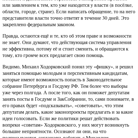
или заявлением к тем, кто уже находится у власти (в посёлке,
области, городе, стране). Если написать обращение, то на него
представители власти точно ответят в течение 30 дней. Это
закреплено федеральным законом.
Правда, остаются ещё и те, кто об этом праве и возможности
не знает. Они думают, что действующая система управления
не эффективна, потому её и стоит сменить, и обращаются к
тому, кто громче всех предлагает свою помощь.
Видимо, Михаил Ходорковский понял эту «фишку», и решил
заняться помощью молодым и перспективным кандидатам,
которые имеют возможность попасть в Законодательное
собрание Петербурга и Госдуму РФ. Тем более что выборы
уже через полгода. А после того, как он поможет депутатам
занять посты в Госдуме и ЗакСобрании, то, сами понимаете, в
его правах будет «подсказывать», «советовать», что этим
депутатам делать, какие законопроекты предлагать и за какие
идеи голосовать. Если же политики решат действовать
вопреки «советам» Ходорковского, у них могут возникнуть
большие неприятности. Осознают ли они, на что
подписываются, соглашаясь работать с Михаилом