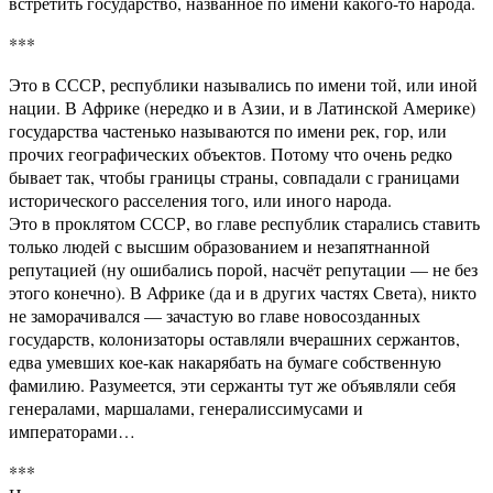
встретить государство, названное по имени какого-то народа.
***
Это в СССР, республики назывались по имени той, или иной
нации. В Африке (нередко и в Азии, и в Латинской Америке)
государства частенько называются по имени рек, гор, или
прочих географических объектов. Потому что очень редко
бывает так, чтобы границы страны, совпадали с границами
исторического расселения того, или иного народа.
Это в проклятом СССР, во главе республик старались ставить
только людей с высшим образованием и незапятнанной
репутацией (ну ошибались порой, насчёт репутации — не без
этого конечно). В Африке (да и в других частях Света), никто
не заморачивался — зачастую во главе новосозданных
государств, колонизаторы оставляли вчерашних сержантов,
едва умевших кое-как накарябать на бумаге собственную
фамилию. Разумеется, эти сержанты тут же объявляли себя
генералами, маршалами, генералиссимусами и
императорами…
***