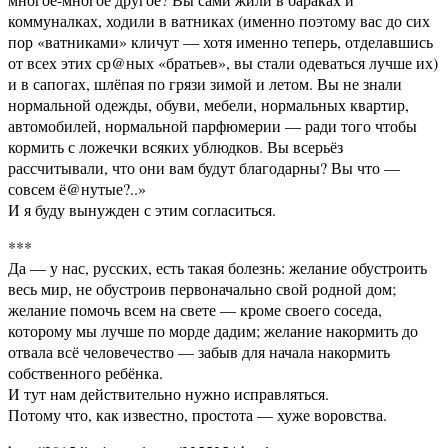
коммуналках, ходили в ватниках (именно поэтому вас до сих
пор «ватниками» кличут — хотя именно теперь, отделавшись
от всех этих ср@ных «братьев», вы стали одеваться лучше их)
и в сапогах, шлёпая по грязи зимой и летом. Вы не знали
нормальной одежды, обуви, мебели, нормальных квартир,
автомобилей, нормальной парфюмерии — ради того чтобы
кормить с ложечки всяких ублюдков. Вы всерьёз
рассчитывали, что они вам будут благодарны? Вы что —
совсем ё@нутые?..»
И я буду вынужден с этим согласиться.
***
Да — у нас, русских, есть такая болезнь: желание обустроить
весь мир, не обустроив первоначально свой родной дом;
желание помочь всем на свете — кроме своего соседа,
которому мы лучше по морде дадим; желание накормить до
отвала всё человечество — забыв для начала накормить
собственного ребёнка.
И тут нам действительно нужно исправляться.
Потому что, как известно, простота — хуже воровства.