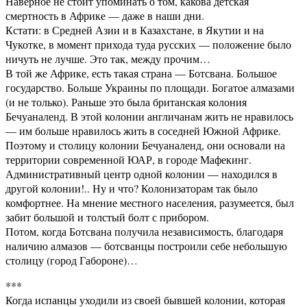
Наверное не стоит упоминать о том, какова детская
смертность в Африке — даже в наши дни.
Кстати: в Средней Азии и в Казахстане, в Якутии и на
Чукотке, в момент прихода туда русских — положение было
ничуть не лучше. Это так, между прочим…
В той же Африке, есть такая страна — Ботсвана. Большое
государство. Больше Украины по площади. Богатое алмазами
(и не только). Раньше это была британская колония
Бечуаналенд. В этой колонии англичанам жить не нравилось
— им больше нравилось жить в соседней Южной Африке.
Поэтому и столицу колонии Бечуаналенд, они основали на
территории современной ЮАР, в городе Мафекинг.
Административный центр одной колонии — находился в
другой колонии!.. Ну и что? Колонизаторам так было
комфортнее. На мнение местного населения, разумеется, был
забит большой и толстый болт с прибором.
Потом, когда Ботсвана получила независимость, благодаря
наличию алмазов — ботсванцы построили себе небольшую
столицу (город Габороне)…
***
Когда испанцы уходили из своей бывшей колонии, которая