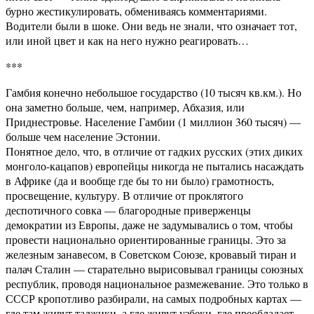
бурно жестикулировать, обмениваясь комментариями.
Водители были в шоке. Они ведь не знали, что означает тот,
или иной цвет и как на него нужно реагировать…
***
Гамбия конечно небольшое государство (10 тысяч кв.км.). Но
она заметно больше, чем, например, Абхазия, или
Приднестровье. Население Гамбии (1 миллион 360 тысяч) —
больше чем население Эстонии.
Понятное дело, что, в отличие от гадких русских (этих диких
монголо-кацапов) европейцы никогда не пытались насаждать
в Африке (да и вообще где бы то ни было) грамотность,
просвещение, культуру. В отличие от проклятого
деспотичного совка — благородные приверженцы
демократии из Европы, даже не задумывались о том, чтобы
провести национально ориентированные границы. Это за
железным занавесом, в Советском Союзе, кровавый тиран и
палач Сталин — старательно вырисовывал границы союзных
республик, проводя национальное размежевание. Это только в
СССР кропотливо разбирали, на самых подробных картах —
где там живут таджики, а где живут узбеки, где преобладает