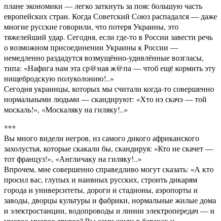
плане экономики — легко заткнуть за пояс большую часть
европейских стран. Когда Советский Союз распадался — даже
многие русские говорили, что потеря Украины, это
тяжелейший удар. Сегодня, если где-то в России завести речь
о возможном присоединении Украины к России —
немедленно раздадутся возмущённо-удивлённые возгласы,
типа: «Нафига нам эта ср@ная ж@па — чтоб ещё кормить эту
нищебродскую полуколонию!..»
Сегодня украинцы, которых мы считали когда-то совершенно
нормальными людьми — скандируют: «Хто нэ скачэ — той
москаль!», «Москаляку на гиляку!..»
***
Вы много видели негров, из самого дикого африканского
захолустья, которые скакали бы, скандируя: «Кто не скачет —
тот француз!», «Англичаку на гиляку!..»
Впрочем, мне совершенно справедливо могут сказать: «А кто
просил вас, глупых и наивных русских, строить дикарям
города и университеты, дороги и стадионы, аэропорты и
заводы, дворцы культуры и фабрики, нормальные жилые дома
и электростанции, водопроводы и линии электропередач — и
многое-многое другое? Вы сами жили в бараках и