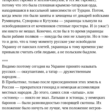
потому что это была сплошная крымско-татарская орда,
находившаяся в вассальной зависимости от Турции. Потом,
когда земли эти были заняты и зачищены от дикарей войсками
Румянцева, Суворова и Кутузова — украинцы хлынули на
освободившиеся от кочевников степные просторы. И (о ужас!)
им никто не мешал. Конечно, если бы в то время украинцы
были рабами поляков — никуда бы они не хлынули. Но в том-
то и дело, что к тому моменту русские уже освободили
Украину от панских плетей, украинцы к тому времени уже
привыкли считать себя людьми, а не польским быдлом.
***
Видимо поэтому сегодня на Украине принято называть
русских — оккупантами, а татар — дружественным
народом…
В Прибалтике, только после присоединения этих земель к
России — прекратился геноцид и немецкая ассимиляция
местных народов. До этого, самих слов «латыш», или
«эстонец» — никто не знал. Латыши и эстонцы, у немецких
баронов — были разновидностью говорящей скотины. Их
положение было ничуть не лучше, чем положение негров-