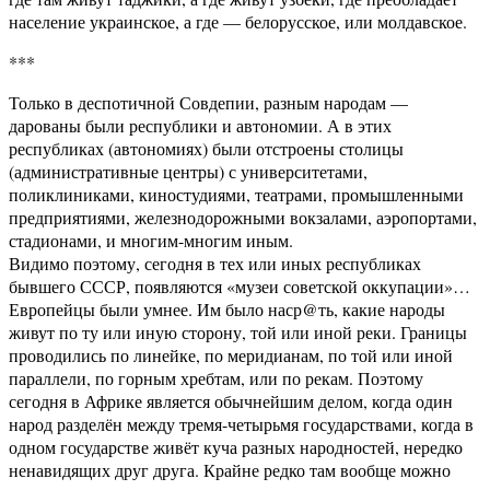
население украинское, а где — белорусское, или молдавское.
***
Только в деспотичной Совдепии, разным народам —
дарованы были республики и автономии. А в этих
республиках (автономиях) были отстроены столицы
(административные центры) с университетами,
поликлиниками, киностудиями, театрами, промышленными
предприятиями, железнодорожными вокзалами, аэропортами,
стадионами, и многим-многим иным.
Видимо поэтому, сегодня в тех или иных республиках
бывшего СССР, появляются «музеи советской оккупации»…
Европейцы были умнее. Им было наср@ть, какие народы
живут по ту или иную сторону, той или иной реки. Границы
проводились по линейке, по меридианам, по той или иной
параллели, по горным хребтам, или по рекам. Поэтому
сегодня в Африке является обычнейшим делом, когда один
народ разделён между тремя-четырьмя государствами, когда в
одном государстве живёт куча разных народностей, нередко
ненавидящих друг друга. Крайне редко там вообще можно