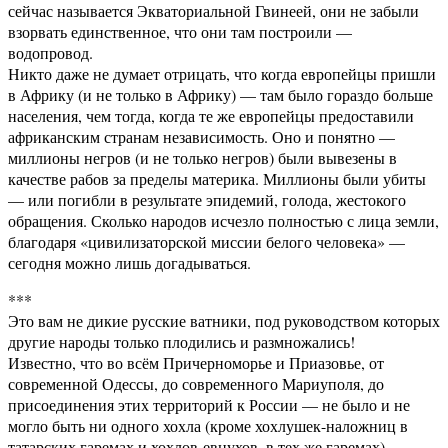
сейчас называется Экваториальной Гвинеей, они не забыли
взорвать единственное, что они там построили —
водопровод.
Никто даже не думает отрицать, что когда европейцы пришли
в Африку (и не только в Африку) — там было гораздо больше
населения, чем тогда, когда те же европейцы предоставили
африканским странам независимость. Оно и понятно —
миллионы негров (и не только негров) были вывезены в
качестве рабов за пределы материка. Миллионы были убиты
— или погибли в результате эпидемий, голода, жестокого
обращения. Сколько народов исчезло полностью с лица земли,
благодаря «цивилизаторской миссии белого человека» —
сегодня можно лишь догадываться.
***
Это вам не дикие русские ватники, под руководством которых
другие народы только плодились и размножались!
Известно, что во всём Причерноморье и Приазовье, от
современной Одессы, до современного Мариуполя, до
присоединения этих территорий к России — не было и не
могло быть ни одного хохла (кроме хохлушек-наложниц в
татарских гаремах и хохлов-евнухов, в тех же гаремах),