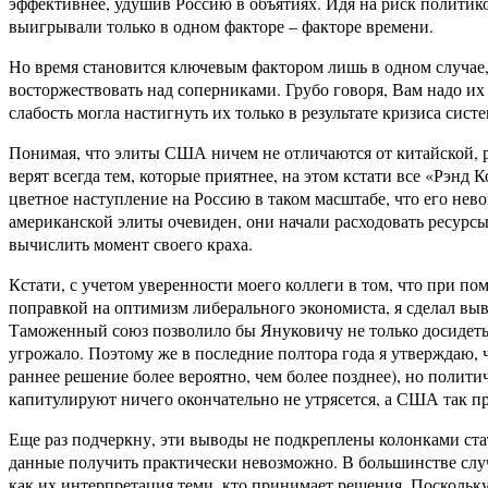
эффективнее, удушив Россию в объятиях. Идя на риск политик
выигрывали только в одном факторе – факторе времени.
Но время становится ключевым фактором лишь в одном случае,
восторжествовать над соперниками. Грубо говоря, Вам надо и
слабость могла настигнуть их только в результате кризиса си
Понимая, что элиты США ничем не отличаются от китайской, ро
верят всегда тем, которые приятнее, на этом кстати все «Рэн
цветное наступление на Россию в таком масштабе, что его не
американской элиты очевиден, они начали расходовать ресурсы 
вычислить момент своего краха.
Кстати, с учетом уверенности моего коллеги в том, что при 
поправкой на оптимизм либерального экономиста, я сделал выв
Таможенный союз позволило бы Януковичу не только досидеть д
угрожало. Поэтому же в последние полтора года я утверждаю, 
раннее решение более вероятно, чем более позднее), но полит
капитулируют ничего окончательно не утрясется, а США так прос
Еще раз подчеркну, эти выводы не подкреплены колонками ста
данные получить практически невозможно. В большинстве случ
как их интерпретация теми, кто принимает решения. Поскольк