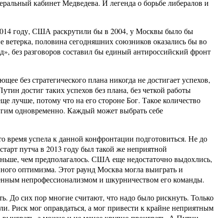
еральный кабинет Медведева. И легенда о борьбе либералов и
 2014 году, США раскрутили бы в 2004, у Москвы было бы
е ветерка, половина сегодняшних союзников оказались бы во
од», без разговоров составил бы единый антироссийский фронт
ющее без стратегического плана никогда не достигает успехов,
Путин достиг таких успехов без плана, без четкой работы
еще лучше, потому что на его стороне Бог. Такое количество
ругим одновременно. Каждый может выбрать себе
то время успела к данной конфронтации подготовиться. Не до
старт путча в 2013 году был такой же неприятной
ньше, чем предполагалось. США еще недостаточно выдохлись,
енного оптимизма. Этот раунд Москва могла выиграть и
ровенным непрофессионализмом и шкурничеством его команды.
ь. До сих пор многие считают, что надо было рискнуть. Только
ли. Риск мог оправдаться, а мог привести к крайне неприятным
 выиграть, а можно и не менее крупно проиграть. А Путин,