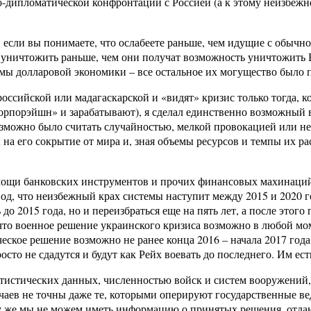
о-дипломатической конфронтации с Россией (а к этому неизбеж
 если вы понимаете, что ослабеете раньше, чем идущие с обычн
х уничтожить раньше, чем они получат возможность уничтожить
стемы долларовой экономики – все остальное их могущество было
ссийской или мадагаскарской и «видят» кризис только тогда, к
д Корпорэйшн» и зарабатывают), я сделал единственно возможны
возможно было считать случайностью, мелкой провокацией или н
на его сокрытие от мира и, зная объемы ресурсов и темпы их рас
помощи банковских инструментов и прочих финансовых махинаций
од, что неизбежный крах системы наступит между 2015 и 2020 го
о 2015 года, но и переизбраться еще на пять лет, а после этог
что военное решение украинского кризиса возможно в любой моме
ическое решение возможно не ранее конца 2016 – начала 2017 год
то не сдадутся и будут как Рейх воевать до последнего. Им есть,
тистических данных, численностью войск и систем вооружений,
аев не точны даже те, которыми оперируют государственные вед
у же мы не можем иметь информацию о принятых решения, отдан