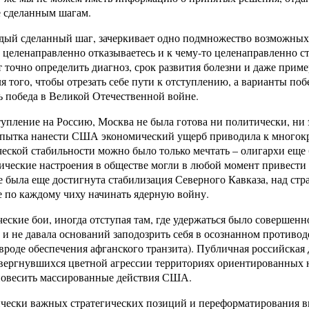
е сделанным шагам.
каждый сделанный шаг, зачеркивает одно подмножество возможны
 целенаправленно отказываетесь и к чему-то целенаправленно ст
 точно определить диагноз, срок развития болезни и даже приме
я того, чтобы отрезать себе пути к отступлению, а варианты по
сь победа в Великой Отечественной войне.
пление на Россию, Москва не была готова ни политически, ни э
опытка нанести США экономический ущерб приводила к многокр
еской стабильности можно было только мечтать – олигархи еще 
ические настроения в обществе могли в любой момент привести
е была еще достигнута стабилизация Северного Кавказа, над стр
же по каждому чиху начинать ядерную войну.
кие бои, иногда отступая там, где удержаться было совершенно
 и не давала оснований заподозрить себя в осознанном противо
роде обеспечения афганского транзита). Публичная российская 
вергнувшихся цветной агрессии территориях ориентированных н
вновесить массированные действия США.
ически важных стратегических позиций и переформатирования в