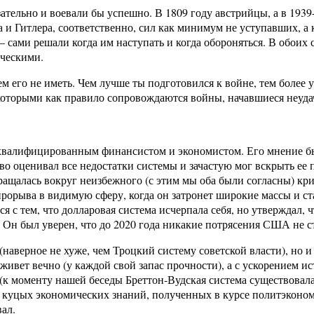
ательно и воевали бы успешно. В 1809 году австрийцы, а в 193
и Гитлера, соответственно, сил как минимум не уступавших, а 
– сами решали когда им наступать и когда обороняться. В обоих
ическими.
м его не иметь. Чем лучше ты подготовился к войне, тем более у
которыми как правило сопровождаются войны, начавшиеся неуда
 – квалифицированным финансистом и экономистом. Его мнение бы
аво оценивал все недостатки системы и зачастую мог вскрыть е
щалась вокруг неизбежного (с этим мы оба были согласны) криз
 прорыва в видимую сферу, когда он затронет широкие массы и с
я с тем, что долларовая система исчерпала себя, но утверждал
 Он был уверен, что до 2020 года никакие потрясения США не 
(наверное не хуже, чем Троцкий систему советской власти), но и
ивет вечно (у каждой свой запас прочности), а с ускорением ис
(к моменту нашей беседы Бреттон-Вудская система существовала
лы куцых экономических знаний, полученных в курсе политэконо
вал.