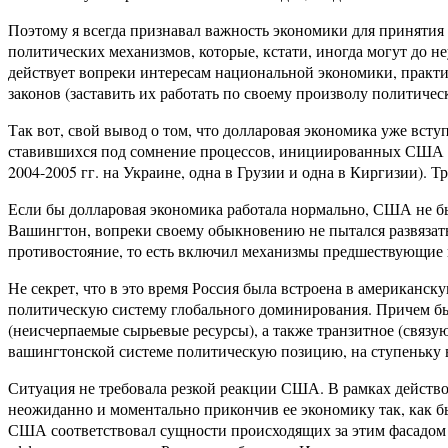
Поэтому я всегда признавал важность экономики для принятия 
политических механизмов, которые, кстати, иногда могут до н
действует вопреки интересам национальной экономики, практи
законов (заставить их работать по своему произволу политичес
Так вот, свой вывод о том, что долларовая экономика уже вступ
ставившихся под сомнение процессов, инициированных США на 
2004-2005 гг. на Украине, одна в Грузии и одна в Киргизии). 
Если бы долларовая экономика работала нормально, США не бы
Вашингтон, вопреки своему обыкновению не пытался развязат
противостояние, то есть включил механизмы предшествующие г
Не секрет, что в это время Россия была встроена в американ
политическую систему глобального доминирования. Причем была
(неисчерпаемые сырьевые ресурсы), а также транзитное (связу
вашингтонской системе политическую позицию, на ступеньку
Ситуация не требовала резкой реакции США. В рамках действо
неожиданно и моментально прикончив ее экономику так, как бы
США соответствовал сущности происходящих за этим фасадом 