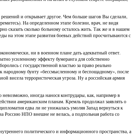
х решений и открывает другое. Чем больше шагов Вы сделали,
ремитесь). На определенном этапе болезни, врач, не видя
рно сказать сколько больному осталось жить. Так же и в нашем
беды на этом этапе развития боевых действий просчитываются с
кономически, ни в военном плане дать адекватный ответ.
атно усиленному эффекту бумеранга для собственно
боролись с государственной властью за право реально
 к народному бунту «бессмысленному и беспощадному», после
аной висела террористическая угроза. Ну а российская армия
 невозможно, иногда нанося контрудары, как, например в
действии американским планам. Кремль продолжал заявлять о
дипломатия едва ли не унижалась умоляя Запад вернуться к
а Россию НПО внешне не велась, а подпольная работа со
нутреннего политического и информационного пространства, а