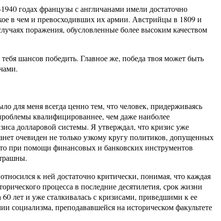
9-1940 годах французы с англичанами имели достаточно
кое в чем и превосходивших их армии. Австрийцы в 1809 и
 случаях поражения, обусловленные более высоким качеством
 тебя шансов победить. Главное же, победа твоя может быть
чами.
ло для меня всегда ценно тем, что человек, придерживаясь
е проблемы квалифицированнее, чем даже наиболее
иса долларовой системы. Я утверждал, что кризис уже
танет очевиден не только узкому кругу политиков, допущенных
, что при помощи финансовых и банковских инструментов
страшны.
 относился к ней достаточно критически, понимая, что каждая
торического процесса в последние десятилетия, срок жизни
 60 лет и уже сталкивалась с кризисами, приведшими к ее
мии социализма, преподававшейся на историческом факультете