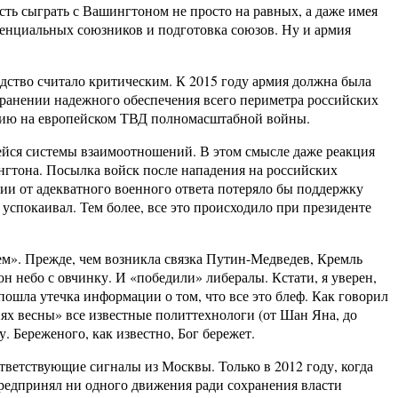
ть сыграть с Вашингтоном не просто на равных, а даже имея
тенциальных союзников и подготовка союзов. Ну и армия
дство считало критическим. К 2015 году армия должна была
хранении надежного обеспечения всего периметра российских
дению на европейском ТВД полномасштабной войны.
шейся системы взаимоотношений. В этом смысле даже реакция
гтона. Посылка войск после нападения на российских
ии от адекватного военного ответа потеряло бы поддержку
успокаивал. Тем более, все это происходило при президенте
ем». Прежде, чем возникла связка Путин-Медведев, Кремль
н небо с овчинку. И «победили» либералы. Кстати, я уверен,
пошла утечка информации о том, что все это блеф. Как говорил
ях весны» все известные политтехнологи (от Шан Яна, до
. Береженого, как известно, Бог бережет.
ответствующие сигналы из Москвы. Только в 2012 году, когда
предпринял ни одного движения ради сохранения власти