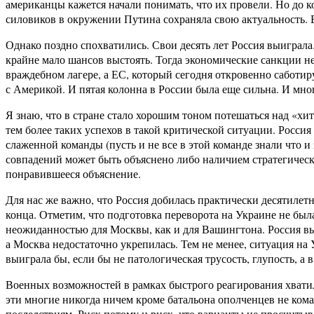
американцы кажется начали понимать, что их провели. Но до к
силовиков в окружении Путина сохраняла свою актуальность. В
Однако поздно спохватились. Свои десять лет Россия выиграл
крайне мало шансов выстоять. Тогда экономические санкции н
враждебном лагере, а ЕС, который сегодня откровенно саботи
с Америкой. И пятая колонна в России была еще сильна. И много
Я знаю, что в стране стало хорошим тоном потешаться над «хит
тем более таких успехов в такой критической ситуации. Россия 
слаженной команды (пусть и не все в этой команде знали что и 
совпадений может быть объяснено либо наличием стратегическ
понравившееся объяснение.
Для нас же важно, что Россия добилась практически десятиле
конца. Отметим, что подготовка переворота на Украине не была
неожиданностью для Москвы, как и для Вашингтона. Россия в
а Москва недостаточно укрепилась. Тем не менее, ситуация на
выиграла бы, если бы не патологическая трусость, глупость,
Военных возможностей в рамках быстрого реагирования хватило
эти многие никогда ничем кроме батальона ополченцев не кома
последствиям. Риск потому и риск, что варианты не просчитыв