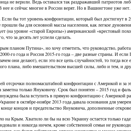
онца не верили. Ведь оставался так раздражавший патриотов либ
 нее и сейчас многие в России верят. Но в Вашингтоне уже нет.
а. Если бы тот уровень конфронтации, который был достигнут в
е прошли бы для основной массы населения, как легкое дуновени
рует (на уровне «старой Европы») американский «крестовый пох
, что за десять лет успели сделать.
рым планом Путина», но хочу отметить, что руководство, работа
2000-го года и Россия 2015-го года – две разные страны. И если 
зачем они делают), если это все цепь случайностей, то тогда все 
ого плана, либо вмешательством высшей силы, либо и тем, и д
тней отсрочки полномасштабной конфронтации с Америкой и за э
 заметна только Януковичу. Срок был понятен – 2015 год и фаль
ынуждена была вступить в прямую конфронтацию с Америкой ра
 Украине в октябре-ноябре 2013 года давала основания для умер
 а в конце концов и предательство Януковича, дополненные отк
 на Крым. Хватило ли бы на всю Украину остается только гадат
ндовали и никогда ничем, кроме собственной семьи не руководи
аются, как будут действовать игроки неизвестно и можно крупно