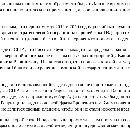
инансовых систем таким образом, чтобы дать Москве возможнос
вка внешнеполитического пространства, а говоря проще поиск по
ют нам, что период между 2015 и 2020 годам российское руково
 времени стратегической операции на европейском ТВД, при со
ний и техники) должна была выйти на уровень готовности к ве
 убедить США, что Россия не будет выходить за пределы сложив
ыверенной и, похоже не вызвала серьезных подозрений у Вашин
нятна Вашингтону. Правительство, отказавшееся в такой ситуац
анятия Тбилиси и сохранение грузинской государственности тоже 
недавно использовавшийся где надо и где не надо термин «танд
угая США тем, что если победят силовики, ужо увидит Вашингто
руг с другом непримиримую борьбу (и вели ее). Иначе бы давно 
В принципе, задолго до этой фразы Броневого в «17-и мгновени
не делиться своими планами, чтобы они не стали известны врагу
н на второй срок. И надеялись не просто так – им поступали со
дам и всем слухам о лютой конкуренции внутри «тандема», не 