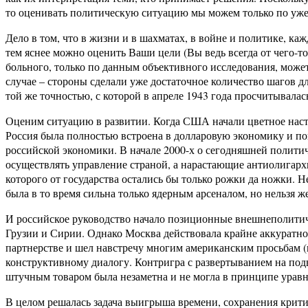
то оценивать политическую ситуацию мы можем только по уж
Дело в том, что в жизни и в шахматах, в войне и политике, 
тем яснее можно оценить Ваши цели (Вы ведь всегда от чего-то
больного, только по данным объективного исследования, может
случае – стороны сделали уже достаточное количество шагов дл
той же точностью, с которой в апреле 1943 года просчитывала
Оценим ситуацию в развитии. Когда США начали цветное насту
Россия была полностью встроена в долларовую экономику и п
российской экономики. В начале 2000-х о сегодняшней политич
осуществлять управление страной, а нарастающие антиолигарх
которого от государства остались бы только рожки да ножки. Н
была в то время сильна только ядерным арсеналом, но нельзя 
И российское руководство начало позиционные внешнеполитичес
Грузии и Сирии. Однако Москва действовала крайне аккуратно
партнерстве и шел навстречу многим американским просьбам (в
конструктивному диалогу. Контригра с развертыванием на под
штучным товаром была незаметна и не могла в принципе ура
В целом решалась задача выигрыша времени, сохранения крит