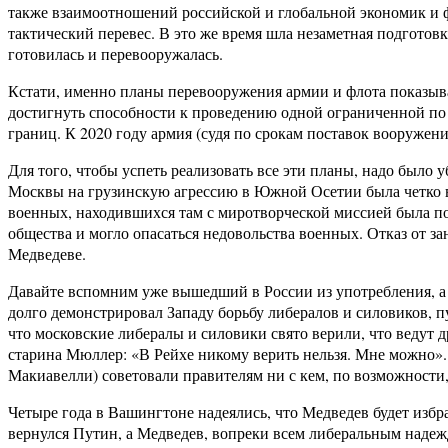
также взаимоотношений российской и глобальной экономик и ф
тактический перевес. В это же время шла незаметная подгото
готовилась и перевооружалась.
Кстати, именно планы перевооружения армии и флота показыва
достигнуть способности к проведению одной ограниченной по
границ. К 2020 году армия (судя по срокам поставок вооруже
Для того, чтобы успеть реализовать все эти планы, надо было
Москвы на грузинскую агрессию в Южной Осетии была четко в
военных, находившихся там с миротворческой миссией была по
общества и могло опасаться недовольства военных. Отказ от з
Медведеве.
Давайте вспомним уже вышедший в России из употребления, а 
долго демонстрировал Западу борьбу либералов и силовиков, п
что московские либералы и силовики свято верили, что ведут д
старина Мюллер: «В Рейхе никому верить нельзя. Мне можно». 
Макиавелли) советовали правителям ни с кем, по возможности, 
Четыре года в Вашингтоне надеялись, что Медведев будет избра
вернулся Путин, а Медведев, вопреки всем либеральным надеж