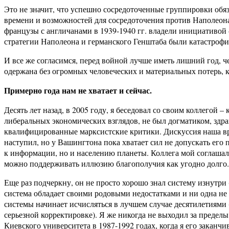
Это не значит, что успешно сосредоточенные группировки обяз
времени и возможностей для сосредоточения против Наполеона 
французы с англичанами в 1939-1940 гг. владели инициативой 
стратегии Наполеона и германского Генштаба были катастроф
И все же согласимся, перед войной лучше иметь лишний год, че
одержана без огромных человеческих и материальных потерь, 
Примерно года нам не хватает и сейчас.
Десять лет назад, в 2005 году, я беседовал со своим коллегой
либеральных экономических взглядов, не был догматиком, здр
квалифицированные марксистские критики. Дискуссия наша вра
наступил, но у Вашингтона пока хватает сил не допускать его
к информации, но и населению планеты. Коллега мой соглашалс
можно поддерживать иллюзию благополучия как угодно долго.
Еще раз подчеркну, он не просто хорошо знал систему изнутри 
система обладает своими родовыми недостатками и ни одна не ж
системы начинает исчисляться в лучшем случае десятилетиями 
серьезной корректировке). Я же никогда не выходил за преде
Киевского университета в 1987-1992 годах, когда я его заканчи