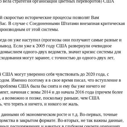
но вела стратегия организации цветных переворотов) США
ой скоростью исторические процессы позволят Вам
 Вас. В случае с Соединенными Штатами внезапная критическая
 производным от этой системы.
огда он уже наступил (прогнозы они получают самые разные и
й вывод. Если уже к 2005 году США развернули очевидное
едомыслием одного-двух ведомств, значит кризис системы для
ходования могут заранее, с точностью до одного-двух лет,
 США могут уверенно себя чувствовать до 2020 года, с
дом. Именно поэтому я в свое время писал, что вступление в
о проблема США была бы снята и ему бы уже ничего не
нт, начиная с зимы 2014 и до начала 2016 года (причем более
а, а возможно и позже, поскольку раньше, чем США
 что терять и ничего, и никого не жаль.
 данными об экономическом росте и т.д. Во-первых, точные
омства в закрытом формате. Во-вторых, не так важны данные,
ных распоряжениях и начатых в глубоком секрете операциях,