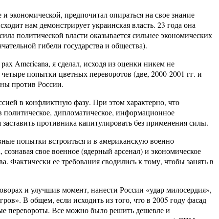
 и экономической, предпочитал опираться на свое знание
сходит нам демонстрирует украинская власть. 23 года она
 сила политической власти оказывается сильнее экономических
нчательной гибели государства и общества).
pax Americana, я сделал, исходя из оценки никем не
етыре попытки цветных переворотов (две, 2000-2001 гг. и
ены против России.
сией в конфликтную фазу. При этом характерно, что
в политическое, дипломатическое, информационное
 заставить противника капитулировать без применения силы.
ивные попытки встроиться и в американскую военно-
 сознавая свое военное (ядерный арсенал) и экономическое
а. Фактически ее требования сводились к тому, чтобы занять в
оворах и улучшив момент, нанести России «удар милосердия»,
ов». В общем, если исходить из того, что в 2005 году фасад
ые перевороты. Все можно было решить дешевле и