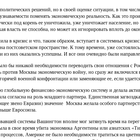
политических решений, но в своей оценке ситуации, в том числе
еузнаваемости поменять экономическую реальность. Как это прои
чески под корень ее уничтожила, уже уничтожает население, но
кая власть не способна, но может их игнорировать вплоть до око
ила в кризис и что, таким образом, вступает в системных кризис 
постсоветском пространстве. К тому времени, уже состоялись ч
Три из них оказались успешны. И все они очевидно были направл
ло бы никакой необходимости переводить свои отношения с Рос
ь против Москвы экономическую войну, но сразу же включился 
орячей военной конфронтации или заменяющие ее, если удается
скую глобальную финансово-экономическую систему и делала акт
 согласна на роль младшего партнера. Единственная загвоздка,
ющее звено Евразии) значение Москва желала особого партнерств
 выше Евросоюза.
вавшей системы Вашингтон вполне мог затянуть время на перег
ла в свое время убита экономика Аргентины или азиатских «Тигр
процессов, Америке не было необходимости тратиться на цветн