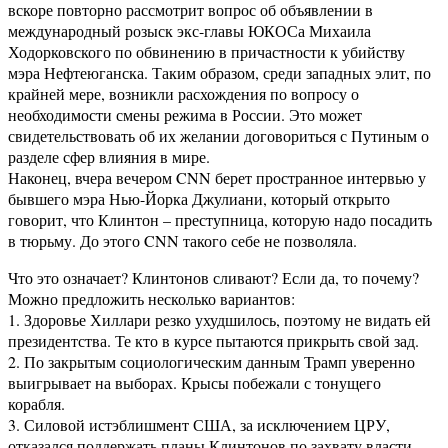
вскоре повторно рассмотрит вопрос об объявлении в
международный розыск экс-главы ЮКОСа Михаила
Ходорковского по обвинению в причастности к убийству
мэра Нефтеюганска. Таким образом, среди западных элит, по
крайней мере, возникли расхождения по вопросу о
необходимости смены режима в России. Это может
свидетельствовать об их желании договориться с Путиным о
разделе сфер влияния в мире.
Наконец, вчера вечером CNN берет пространное интервью у
бывшего мэра Нью-Йорка Джулиани, который открыто
говорит, что Клинтон – преступница, которую надо посадить
в тюрьму. До этого CNN такого себе не позволяла.
Что это означает? Клинтонов сливают? Если да, то почему?
Можно предложить несколько вариантов:
1. Здоровье Хиллари резко ухудшилось, поэтому не видать ей
президентства. Те кто в курсе пытаются прикрыть свой зад.
2. По закрытым социологическим данным Трамп уверенно
выигрывает на выборах. Крысы побежали с тонущего
корабля.
3. Силовой истэблишмент США, за исключением ЦРУ,
отказался поддержать планы Клинтонов по захвату власти