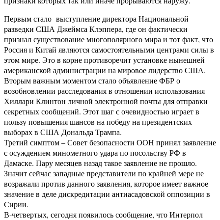
признаки которых так или иначе прорываются наружу.
Первым стало выступление директора Национальной
разведки США Джеймса Клэппера, где он фактически
признал существование многополярного мира и тот факт, что
Россия и Китай являются самостоятельными центрами силы в
этом мире. Это в корне противоречит установке нынешней
американской администрации на мировое лидерство США.
Вторым важным моментом стало объявление ФБР о
возобновлении расследования в отношении использования
Хиллари Клинтон личной электронной почты для отправки
секретных сообщений. Этот шаг с очевидностью играет в
пользу повышения шансов на победу на президентских
выборах в США Дональда Трампа.
Третий симптом – Совет безопасности ООН принял заявление
с осуждением минометного удара по посольству РФ в
Дамаске. Пару месяцев назад такое заявление не прошло.
Значит сейчас западные представители по крайней мере не
возражали против данного заявления, которое имеет важное
значение в деле дискредитации антиасадовской оппозиции в
Сирии.
В-четвертых, сегодня появилось сообщение, что Интерпол