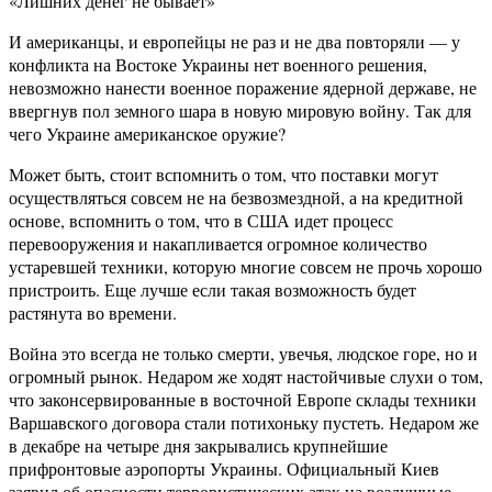
«Лишних денег не бывает»
И американцы, и европейцы не раз и не два повторяли — у
конфликта на Востоке Украины нет военного решения,
невозможно нанести военное поражение ядерной державе, не
ввергнув пол земного шара в новую мировую войну. Так для
чего Украине американское оружие?
Может быть, стоит вспомнить о том, что поставки могут
осуществляться совсем не на безвозмездной, а на кредитной
основе, вспомнить о том, что в США идет процесс
перевооружения и накапливается огромное количество
устаревшей техники, которую многие совсем не прочь хорошо
пристроить. Еще лучше если такая возможность будет
растянута во времени.
Война это всегда не только смерти, увечья, людское горе, но и
огромный рынок. Недаром же ходят настойчивые слухи о том,
что законсервированные в восточной Европе склады техники
Варшавского договора стали потихоньку пустеть. Недаром же
в декабре на четыре дня закрывались крупнейшие
прифронтовые аэропорты Украины. Официальный Киев
заявил об опасности террористических атак на воздушные