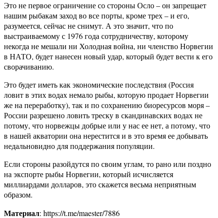
Это не первое ограничение со стороны Осло – он запрещает
нашим рыбакам заход во все порты, кроме трех – и его,
разумеется, сейчас не снимут. А это значит, что по
выстраиваемому с 1976 года сотрудничеству, которому
некогда не мешали ни Холодная война, ни членство Норвегии
в НАТО, будет нанесен новый удар, который будет вести к его
сворачиванию.
Это будет иметь как экономические последствия (Россия
ловит в этих водах немало рыбы, которую продает Норвегии
же на переработку), так и по сохранению биоресурсов моря –
России разрешено ловить треску в скандинавских водах не
потому, что норвежцы добрые или у нас ее нет, а потому, что
в нашей акватории она нерестится и в это время ее добывать
недальновидно для поддержания популяции.
Если стороны разойдутся по своим углам, то рано или поздно
на экспорте рыбы Норвегии, который исчисляется
миллиардами долларов, это скажется весьма неприятным
образом.
Материал
: https://t.me/maester/7886