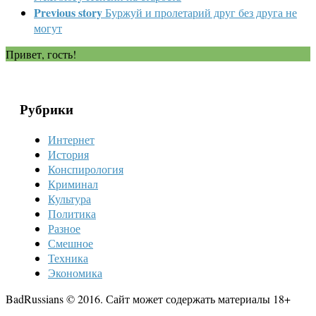
Previous story
Буржуй и пролетарий друг без друга не
могут
Привет, гость!
Рубрики
Интернет
История
Конспирология
Криминал
Культура
Политика
Разное
Смешное
Техника
Экономика
BadRussians © 2016. Сайт может содержать материалы 18+