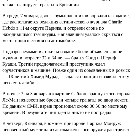
также планирует теракты в Британии.
В среду, 7 января, двое злоумышленников ворвались в здание,
где располагается редакция сатирического журнала Charlie
Hebdo в 11-м округе Парижа, и открыли огонь по
находившимся там людям. Нападавшим удалось скрыться с
места происшествия на автомобиле.
Подозреваемыми в атаке на издание были объявлены двое
мужчин в возрасте 32 и 34 лет — братья Саид и Шериф
Куаши. Третий предполагаемый преступник ждал
соучастников в машине. Позже один из объявленных в розыск
— 18-летний Хамид Мурад — сдался полиции и заявил, что у
него есть алиби.
В ночь с 7 на 8 января в квартале Саблон французского города
Ле-Ман неизвестные бросили четыре гранаты во двор мечети.
По данным СМИ, взрыв произошел около 00.30 по местному
времени. В результате инцидента никто не пострадал.
В четверг, 8 января, в южном пригороде Парижа Монруж
неизвестный мужчина из автоматического оружия расстрелял