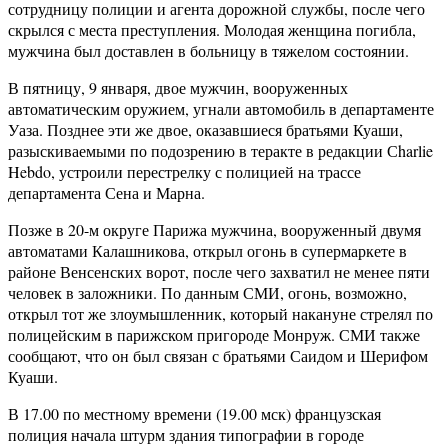
сотрудницу полиции и агента дорожной службы, после чего
скрылся с места преступления. Молодая женщина погибла,
мужчина был доставлен в больницу в тяжелом состоянии.
В пятницу, 9 января, двое мужчин, вооруженных
автоматическим оружием, угнали автомобиль в департаменте
Уаза. Позднее эти же двое, оказавшиеся братьями Куаши,
разыскиваемыми по подозрению в теракте в редакции Сharlie
Hebdo, устроили перестрелку с полицией на трассе
департамента Сена и Марна.
Позже в 20-м округе Парижа мужчина, вооруженный двумя
автоматами Калашникова, открыл огонь в супермаркете в
районе Венсенских ворот, после чего захватил не менее пяти
человек в заложники. По данным СМИ, огонь, возможно,
открыл тот же злоумышленник, который накануне стрелял по
полицейским в парижском пригороде Монруж. СМИ также
сообщают, что он был связан с братьями Саидом и Шерифом
Куаши.
В 17.00 по местному времени (19.00 мск) французская
полиция начала штурм здания типографии в городе