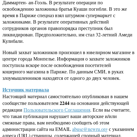
Даммартен- ан-Гоэль. В результате операции по
освобождению заложника братья Куаши погибли. В это же
время в Париже спецназ взял штурмом супермаркет с
заложниками. В результате оперативных действий
сотрудников органов правопорядка преступник был
ликвидирован. Предположительно, им стал 32-летний Амеди
Кулибали.
Новый захват заложников произошел в ювелирном магазине в
центре города Монпелье. Информация о захвате заложников
поступила вскоре после освобождения посетителей
кошерного магазина в Париже. По данным СМИ, в руках
злоумышленников находятся от одного до двух человек.
Источник материала
Настоящий материал самостоятельно опубликован в нашем
2244
сообществе пользователем
на основании действующей
редакции
Пользовательского Соглашения
. Если вы считаете,
что такая публикация нарушает ваши авторские и/или
смежные права, вам необходимо сообщить об этом
администрации сайта на EMAIL
abuse@newru.org
с указанием
адреса (URL) страницы, содержащей спорный материал.