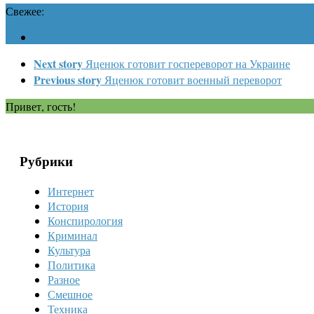
Свежее:
Next story
Яценюк готовит госпереворот на Украине
Previous story
Яценюк готовит военный переворот
Привет, гость!
Рубрики
Интернет
История
Конспирология
Криминал
Культура
Политика
Разное
Смешное
Техника