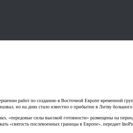
ершении работ по созданию в Восточной Европе временной груп
назвал, но на днях стало известно о прибытии в Литву большог
imes, «передовые силы высокой готовности» размещены на перио
жать «святость послевоенных границы в Европе», передает InoPre