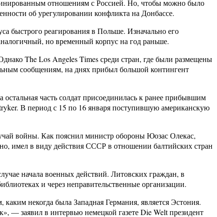
динированным отношениям с Россией. Но, чтобы можно было
ренности об урегулировании конфликта на Донбассе.
уса быстрого реагирования в Польше. Изначально его
 аналогичный, но временный корпус на год раньше.
Однако The Los Angeles Times среди стран, где были размещены
льным сообщениям, на днях прибыл большой контингент
а остальная часть солдат присоединилась к ранее прибывшим
tryker. В период с 15 по 16 января поступившую американскую
лучай войны. Как пояснил министр обороны Юозас Олекас,
жно, имел в виду действия СССР в отношении балтийских стран
случае начала военных действий. Литовских граждан, в
библиотеках и через неправительственные организации.
 каким некогда была Западная Германия, является Эстония.
», — заявил в интервью немецкой газете Die Welt президент