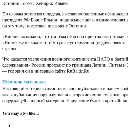
Эстонии Тоомас Хендрик Ильвес.
По словам эстонского лидера, высокопоставленные официальные
президент РФ Борис Ельцин подписывал акт о взаимоотношения
на эту тему, посетовал президент Эстонии.
«Вполне возможно, что эта тема не особо приятна им, потому ч
«Но мы же не какие-то там тупые унтерменши (недочеловеки. 
страны.
Что касается увеличения военного контингента НАТО в балтийск
сдерживания» России проходит по границам Латвии, Литвы и 
— говорил он в интервью сайту RuBaltic.Ru.
Источник материала
Настоящий материал самостоятельно опубликован в нашем соо
такая публикация нарушает ваши авторские и/или смежные пр
содержащей спорный материал. Нарушение будет в кратчайшие
You may also like...