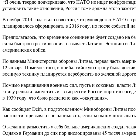
«Я очень твердо подчеркиваю, что НАТО не ищет конфронтаци
установить такие отношения, Россия тоже должна этого захоте
В ноябре 2014 года стало известно, что руководство НАТО в с
планировалось сформировать в 2016 году, но после событий на
Предполагалось, что временное соединение будет создано на б
силы быстрого реагирования, называет Латвию, Эстонию и Ли
американских войск.
По данным Министерства обороны Литвы, первая часть америка
12 января. Помимо этого, в прибалтийскую страну была достав
военную технику планируется перебросить по железной дороге 
Помимо наращивания военных сил, пусть и союзных, власти Ли
книгу решили выпустить из-за агрессии России «против соседе
в 1939 году, что было расценено как «оккупация».
Как сообщает Delfi, в подготовленном Минобороны Литвы пособ
частности, призывают не паниковать, если за окном послышать
О желании разместить у себя больше американских солдат так
Однако в Германии до сих пор дислоцированы 45 тысяч америка