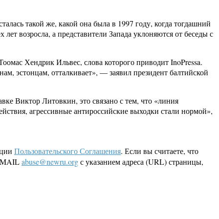
алась такой же, какой она была в 1997 году, когда тогдашний
ет возросла, а представители Запада уклоняются от беседы с
Тоомас Хендрик Ильвес, слова которого приводит InoPressa.
ам, эстонцам, отталкивает», — заявил президент балтийской
вке Виктор Литовкин, это связано с тем, что «линия
ействия, агрессивные антироссийские выходки стали нормой»,
кции
Пользовательского Соглашения
. Если вы считаете, что
 EMAIL
abuse@newru.org
с указанием адреса (URL) страницы,