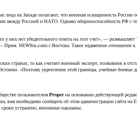
 лица на Западе полагают, что военная оснащенность России ост
х между Россией и НАТО. Однако обороноспособность РФ с тех л
то у них нет убедительного ответа на этот счет», — размышляет 
— Прим. NEWSru.com) с Востока. Такое надменное отношение к н
их странах, то как считает военный эксперт, полковник в отста
Эстонии. «Поэтому укрепление этой границы, учебные боевые д
Proper
бществе пользователем
на основании действующей реда
ава, вам необходимо сообщить об этом администрации сайта на
 сроки устранено, виновные наказаны.