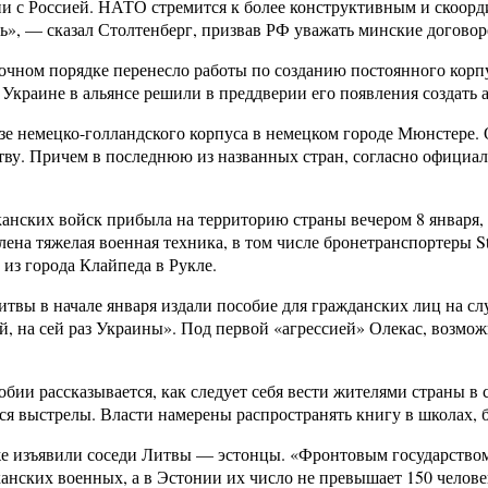
и с Россией. НАТО стремится к более конструктивным и скоор
ть», — сказал Столтенберг, призвав РФ уважать минские догово
рочном порядке перенесло работы по созданию постоянного корп
 Украине в альянсе решили в преддверии его появления создать
азе немецко-голландского корпуса в немецком городе Мюнстере. 
тву. Причем в последнюю из названных стран, согласно официа
нских войск прибыла на территорию страны вечером 8 января, 
лена тяжелая военная техника, в том числе бронетранспортеры S
из города Клайпеда в Рукле.
твы в начале января издали пособие для гражданских лиц на с
й, на сей раз Украины». Под первой «агрессией» Олекас, возмо
ии рассказывается, как следует себя вести жителями страны в 
ся выстрелы. Власти намерены распространять книгу в школах, 
же изъявили соседи Литвы — эстонцы. «Фронтовым государством,
нских военных, а в Эстонии их число не превышает 150 человек