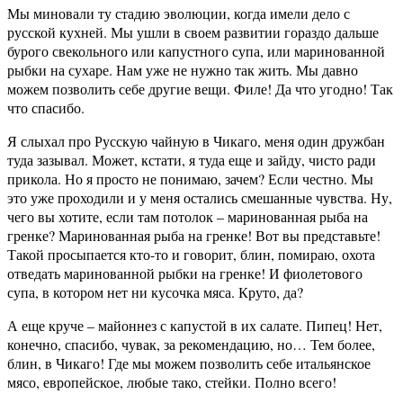
Мы миновали ту стадию эволюции, когда имели дело с
русской кухней. Мы ушли в своем развитии гораздо дальше
бурого свекольного или капустного супа, или маринованной
рыбки на сухаре. Нам уже не нужно так жить. Мы давно
можем позволить себе другие вещи. Филе! Да что угодно! Так
что спасибо.
Я слыхал про Русскую чайную в Чикаго, меня один дружбан
туда зазывал. Может, кстати, я туда еще и зайду, чисто ради
прикола. Но я просто не понимаю, зачем? Если честно. Мы
это уже проходили и у меня остались смешанные чувства. Ну,
чего вы хотите, если там потолок – маринованная рыба на
гренке? Маринованная рыба на гренке! Вот вы представьте!
Такой просыпается кто-то и говорит, блин, помираю, охота
отведать маринованной рыбки на гренке! И фиолетового
супа, в котором нет ни кусочка мяса. Круто, да?
А еще круче – майоннез с капустой в их салате. Пипец! Нет,
конечно, спасибо, чувак, за рекомендацию, но… Тем более,
блин, в Чикаго! Где мы можем позволить себе итальянское
мясо, европейское, любые тако, стейки. Полно всего!