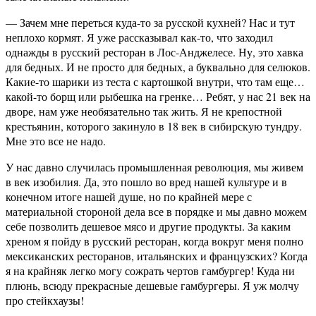
— Зачем мне переться куда-то за русской кухней? Нас и тут
неплохо кормят. Я уже рассказывал как-то, что заходил
однажды в русский ресторан в Лос-Анджелесе. Ну, это хавка
для бедных. И не просто для бедных, а буквально для селюков.
Какие-то шарики из теста с картошкой внутри, что там еще…
какой-то борщ или рыбешка на гренке… Ребят, у нас 21 век на
дворе, нам уже необязательно так жить. Я не крепостной
крестьянин, которого закинуло в 18 век в сибирскую тундру.
Мне это все не надо.
У нас давно случилась промышленная революция, мы живем
в век изобилия. Да, это пошло во вред нашей культуре и в
конечном итоге нашей душе, но по крайней мере с
материальной стороной дела все в порядке и мы давно можем
себе позволить дешевое мясо и другие продукты. За каким
хреном я пойду в русский ресторан, когда вокруг меня полно
мексиканских ресторанов, итальянских и французских? Когда
я на крайняк легко могу сожрать чертов гамбургер! Куда ни
плюнь, всюду прекрасные дешевые гамбургеры. Я уж молчу
про стейкхаузы!