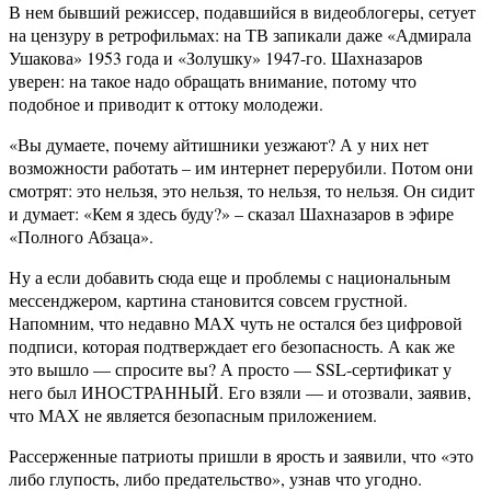
В нем бывший режиссер, подавшийся в видеоблогеры, сетует
на цензуру в ретрофильмах: на ТВ запикали даже «Адмирала
Ушакова» 1953 года и «Золушку» 1947-го. Шахназаров
уверен: на такое надо обращать внимание, потому что
подобное и приводит к оттоку молодежи.
«Вы думаете, почему айтишники уезжают? А у них нет
возможности работать – им интернет перерубили. Потом они
смотрят: это нельзя, это нельзя, то нельзя, то нельзя. Он сидит
и думает: «Кем я здесь буду?» – сказал Шахназаров в эфире
«Полного Абзаца».
Ну а если добавить сюда еще и проблемы с национальным
мессенджером, картина становится совсем грустной.
Напомним, что недавно МАХ чуть не остался без цифровой
подписи, которая подтверждает его безопасность. А как же
это вышло — спросите вы? А просто — SSL-сертификат у
него был ИНОСТРАННЫЙ. Его взяли — и отозвали, заявив,
что МАХ не является безопасным приложением.
Рассерженные патриоты пришли в ярость и заявили, что «это
либо глупость, либо предательство», узнав что угодно.