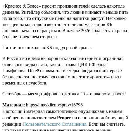
«Красное & Белое» просит производителей сделать алкоголь
дешевле. Ритейлер объяснил, что люди начинают меньше пить
из-за того, что отпускные цены на напитки растут. Несколько
месяцев назад стало известно, что число магазинов КБ
впервые начало сокращаться. В начале 2026 года сеть закрыла
больше точек, чем открыла.
Пятничные походы в КБ под угрозой срыва.
В России во время выборов отключат интернет и ограничат
отдельные виды связи, заявила глава ЦИК РФ Элла
Памфилова. По её словам, такие меры вводятся в интересах
безопасности, поэтому россиянам не стоит «роптать» из-за
временных неудобств.
Сентябрь — месяц цифрового детокса. То-то школота взвоет!
Материал
: https://t.me/klientvsprav/16796
Настоящий материал самостоятельно опубликован в нашем
Proper
сообществе пользователем
на основании действующей
редакции
Пользовательского Соглашения
. Если вы считаете,
что такая публикация нарушает ваши авторские и/или