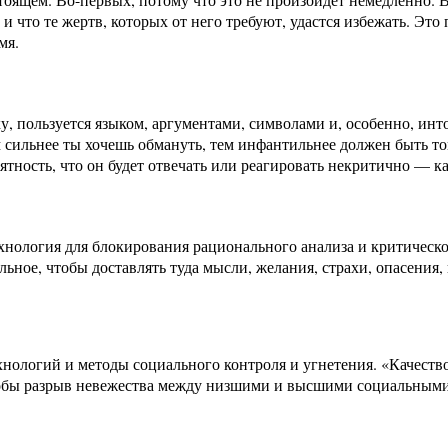
 и что те жертв, которых от него требуют, удастся избежать. Э
мя.
 пользуется языком, аргументами, символами и, особенно, инто
 сильнее ты хочешь обмануть, тем инфантильнее должен быть то
роятность, что он будет отвечать или реагировать некритично — 
хнология для блокирования рационального анализа и критическ
льное, чтобы доставлять туда мысли, желания, страхи, опасени
хнологий и методы социального контроля и угнетения. «Качест
чтобы разрыв невежества между низшими и высшими социальными