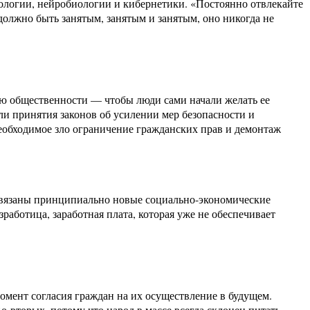
хологии, нейробиологии и кибернетики. «Постоянно отвлекайте
олжно быть занятым, занятым и занятым, оно никогда не
ю общественности — чтобы люди сами начали желать ее
ли принятия законов об усилении мер безопасности и
еобходимое зло ограничение гражданских прав и демонтаж
навязаны принципиально новые социально-экономические
зработица, заработная плата, которая уже не обеспечивает
омент согласия граждан на их осуществление в будущем.
-вторых, потому что народ в массе всегда склонен питать