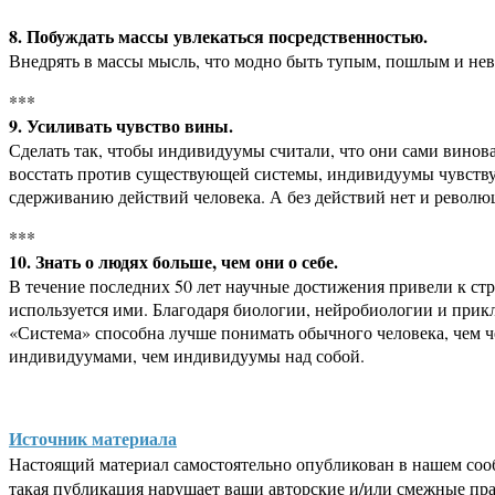
8. Побуждать массы увлекаться посредственностью.
Внедрять в массы мысль, что модно быть тупым, пошлым и н
***
9. Усиливать чувство вины.
Сделать так, чтобы индивидуумы считали, что они сами виноват
восстать против существующей системы, индивидуумы чувству
сдерживанию действий человека. А без действий нет и револю
***
10. Знать о людях больше, чем они о себе.
В течение последних 50 лет научные достижения привели к ст
используется ими. Благодаря биологии, нейробиологии и прик
«Система» способна лучше понимать обычного человека, чем чел
индивидуумами, чем индивидуумы над собой.
Источник материала
Настоящий материал самостоятельно опубликован в нашем соо
такая публикация нарушает ваши авторские и/или смежные пр