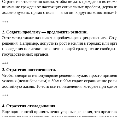
Стратегия отвлечения важна, чтобы не дать гражданам возмож
внимание граждан от настоящих социальных проблем, держа их
должно думать: прямо с поля — в загон, к другим животным» 
***
2. Создать проблему — предложить решение.
Этот метод также называют «проблема-реакция-решение». Соз
решения. Например, допустить рост насилия в городах или орг
проведения политики, ограничивающей гражданские свободы. 
государственных органов.
***
3. Стратегия постепенности.
Чтобы внедрить непопулярные решения, нужно просто применя
условия (неолиберализм) в 80-х и 90-х годах: ограничение роли
достойную жизнь. То есть все те, изменения, которые при од
***
4. Стратегия откладывания.
Еще один способ принять непопулярные решения, это представ
Гораздо проще воспринять любые жертвы в будущем, чем в наст