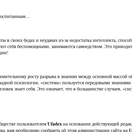
евоспитанным…
ы в своих бедах и неудачах из-за недостатка интеллекта, способ
ют себя беспомощными, занимаются самоедством. Это приводит
ции!
ремительному росту разрыва в знаниях между основной массой о
ладной психологии, «система» пользуется передовыми знаниями 
овек знает себя. Это означает, что в большинстве случаев, «си
Ufadex
бществе пользователем
на основании действующей реда
ава, вам необходимо сообщить об этом администрации сайта на