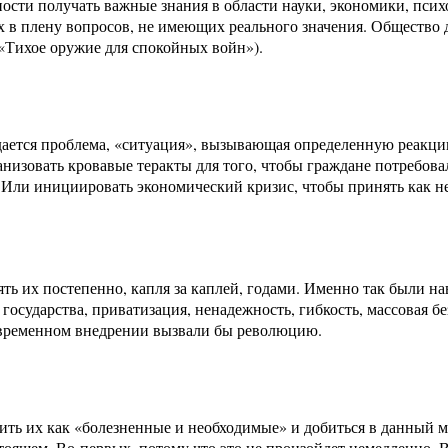
ности получать важные знания в области науки, экономики, пси
 в плену вопросов, не имеющих реального значения. Общество д
(«Тихое оружие для спокойных войн»).
дается проблема, «ситуация», вызывающая определенную реакци
анизовать кровавые теракты для того, чтобы граждане потребова
Или инициировать экономический кризис, чтобы принять как н
ть их постепенно, капля за каплей, годами. Именно так были 
 государства, приватизация, ненадежность, гибкость, массовая бе
новременном внедрении вызвали бы революцию.
ить их как «болезненные и необходимые» и добиться в данный м
оящем. Во-первых, потому что это не произойдет немедленно. Во