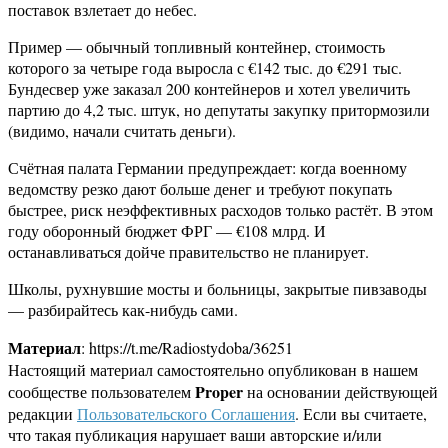
поставок взлетает до небес.
Пример — обычный топливный контейнер, стоимость
которого за четыре года выросла с €142 тыс. до €291 тыс.
Бундесвер уже заказал 200 контейнеров и хотел увеличить
партию до 4,2 тыс. штук, но депутаты закупку притормозили
(видимо, начали считать деньги).
Счётная палата Германии предупреждает: когда военному
ведомству резко дают больше денег и требуют покупать
быстрее, риск неэффективных расходов только растёт. В этом
году оборонный бюджет ФРГ — €108 млрд. И
останавливаться дойче правительство не планирует.
Школы, рухнувшие мосты и больницы, закрытые пивзаводы
— разбирайтесь как-нибудь сами.
Материал
: https://t.me/Radiostydoba/36251
Настоящий материал самостоятельно опубликован в нашем
Proper
сообществе пользователем
на основании действующей
редакции
Пользовательского Соглашения
. Если вы считаете,
что такая публикация нарушает ваши авторские и/или