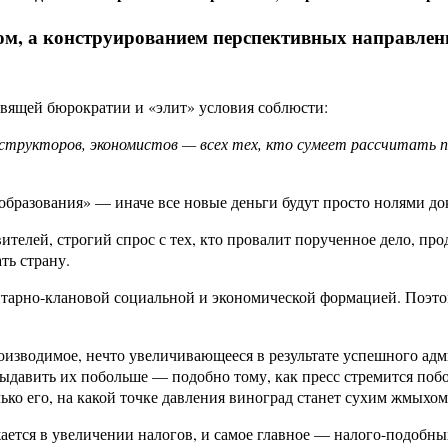
вом, а конструированием перспективных направлени
авящей бюрократии и «элит» условия соблюсти:
структоров, экономистов — всех тех, кто сумеет рассчитать 
образования» — иначе все новые деньги будут просто нолями до
авителей, строгий спрос с тех, кто провалит порученное дело, 
ть страну.
зитарно-клановой социальной и экономической формацией. Поэто
роизводимое, нечто увеличивающееся в результате успешного а
выдавить их побольше — подобно тому, как пресс стремится побо
ько его, на какой точке давления виноград станет сухим жмыхом 
ется в увеличении налогов, и самое главное — налого-подобных