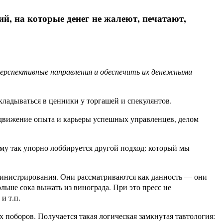
й, на которые денег не жалеют, печатают,
перспективные направления и обеспечить их денежными
кладываться в ценники у торгашей и спекулянтов.
продвижение опыта и карьеры успешных управленцев, делом
му так упорно лоббируется другой подход: который мы
дминистрирования. Они рассматриваются как данность — они
льше сока выжать из винограда. При это пресс не
и т.п.
 поборов. Получается такая логическая замкнутая тавтология: