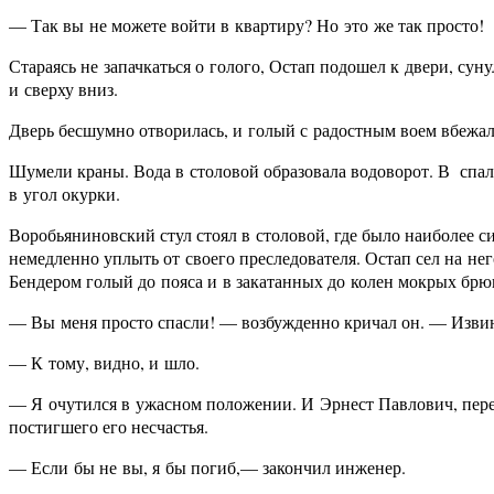
— Так вы не можете войти в квартиру? Но это же так просто!
Стараясь не запачкаться о голого, Остап подошел к двери, су
и сверху вниз.
Дверь бесшумно отворилась, и голый с радостным воем вбежал
Шумели краны. Вода в столовой образовала водоворот. В спал
в угол окурки.
Воробьяниновский стул стоял в столовой, где было наиболее си
немедленно уплыть от своего преследователя. Остап сел на не
Бендером голый до пояса и в закатанных до колен мокрых брю
— Вы меня просто спасли! — возбужденно кричал он. — Извинит
— К тому, видно, и шло.
— Я очутился в ужасном положении. И Эрнест Павлович, переж
постигшего его несчастья.
— Если бы не вы, я бы погиб,— закончил инженер.