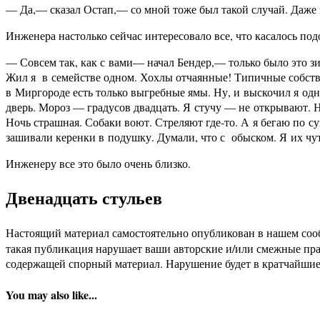
— Да,— сказал Остап,— со мной тоже был такой случай. Даже
Инженера настолько сейчас интересовало все, что касалось под
— Совсем так, как с вами— начал Бендер,— только было это з
Жил я в семействе одном. Хохлы отчаянные! Типичные собстве
в Миргороде есть только выгребные ямы. Ну, и выскочил я од
дверь. Мороз — градусов двадцать. Я стучу — не открывают. На
Ночь страшная. Собаки воют. Стреляют где-то. А я бегаю по с
зашивали керенки в подушку. Думали, что с обыском. Я их чут
Инженеру все это было очень близко.
Двенадцать стульев
Настоящий материал самостоятельно опубликован в нашем соо
такая публикация нарушает ваши авторские и/или смежные пр
содержащей спорный материал. Нарушение будет в кратчайшие
You may also like...