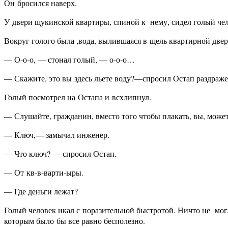
Он бросился наверх.
У двери щукинской квартиры, спиной к нему, сидел голый чел
Вокруг голого была ,вода, вылившаяся в щель квартирной двер
— О-о-о, — стонал голый, — о-о-о…
— Скажите, это вы здесь льете воду?—спросил Остап раздраже
Голый посмотрел на Остапа и всхлипнул.
— Слушайте, гражданин, вместо того чтобы плакать, вы, може
— Ключ,— замычал инженер.
— Что ключ? — спросил Остап.
— От кв-в-варти-ыры.
— Где деньги лежат?
Голый человек икал с поразительной быстротой. Ничто не могло
которым было бы все равно бесполезно.