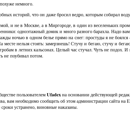
 похуже немного.
обных историй, что он даже бросил ведро, которым собирал воду
имой, и не в Москве, а в Миргороде, в один из веселеньких пр
нники: одноэтажный домик и много разного барахла. Надо вам з
нажды ночью в одном белье прямо на снег: простуды я не боялс
 месте нельзя стоять: замерзнешь! Стучу и бегаю, стучу и бегаю
угробам в летних кальсонах. Целый час стучал. Чуть не подох. 
ь не поубивал потом.
Ufadex
бществе пользователем
на основании действующей реда
ава, вам необходимо сообщить об этом администрации сайта на
 сроки устранено, виновные наказаны.