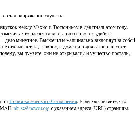
, и стал напряженно слушать.
омежутков между Махно и Тютюником в девятнадцатом году.
аметить, что насчет канализации и прочих удобств
я — дело минутное. Выскочил и машинально захлопнул за собой
 не открывают. И, главное, в доме ни одна сатана не спит.
И почему, вы думаете, они не открывали? Имущество прятали,
кции
Пользовательского Соглашения
. Если вы считаете, что
 EMAIL
abuse@newru.org
с указанием адреса (URL) страницы,