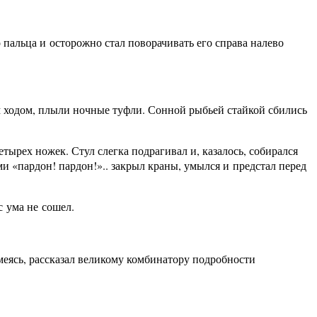
 пальца и осторожно стал поворачивать его справа налево
м ходом, плыли ночные туфли. Сонной рыбьей стайкой сбились
тырех ножек. Стул слегка подрагивал и, казалось, собирался
и «пардон! пардон!».. закрыл краны, умылся и предстал перед
с ума не сошел.
еясь, рассказал великому комбинатору подробности