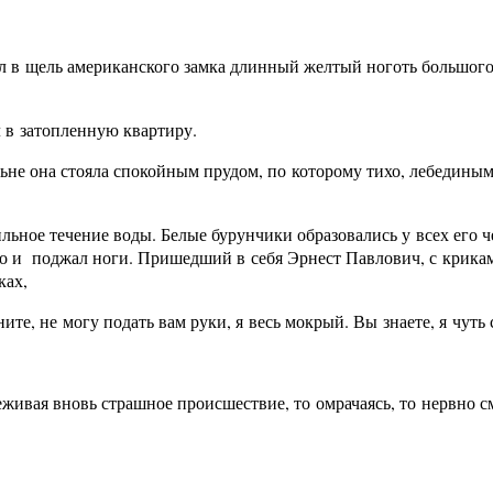
нул в щель американского замка длинный желтый ноготь большого
 в затопленную квартиру.
ьне она стояла спокойным прудом, по которому тихо, лебедины
льное течение воды. Белые бурунчики образовались у всех его че
го и поджал ноги. Пришедший в себя Эрнест Павлович, с крикам
ках,
е, не могу подать вам руки, я весь мокрый. Вы знаете, я чуть 
ивая вновь страшное происшествие, то омрачаясь, то нервно см