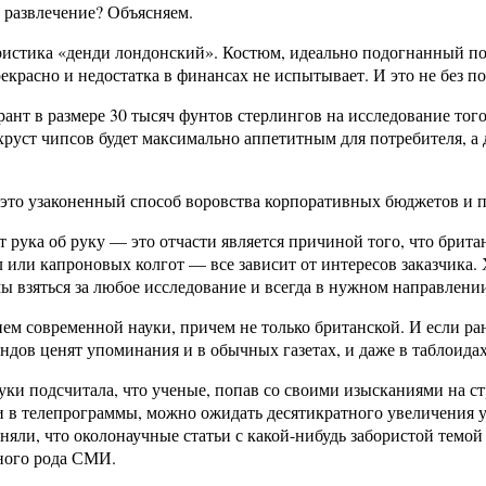
е развлечение? Объясняем.
еристика «денди лондонский». Костюм, идеально подогнанный п
рекрасно и недостатка в финансах не испытывает. И это не без 
рант в размере 30 тысяч фунтов стерлингов на исследование тог
руст чипсов будет максимально аппетитным для потребителя, а д
это узаконенный способ воровства корпоративных бюджетов и 
т рука об руку — это отчасти является причиной того, что бри
л или капроновых колгот — все зависит от интересов заказчика. 
ы взяться за любое исследование и всегда в нужном направлени
ем современной науки, причем не только британской. И если р
ндов ценят упоминания и в обычных газетах, и даже в таблоидах
уки подсчитала, что ученые, попав со своими изысканиями на 
ли в телепрограммы, можно ожидать десятикратного увеличения 
ли, что околонаучные статьи с какой-нибудь забористой темой м
зного рода СМИ.