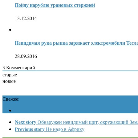
Пойду нарублю урановых стержней
13.12.2014
Невидимая рука рынка заряжает электромобили Тесл
28.09.2016
3
Комментарий
старые
новые
Свежее:
Next story
Обнаружен невидимый щит, окружающий Зе
Previous story
Не надо в Африку