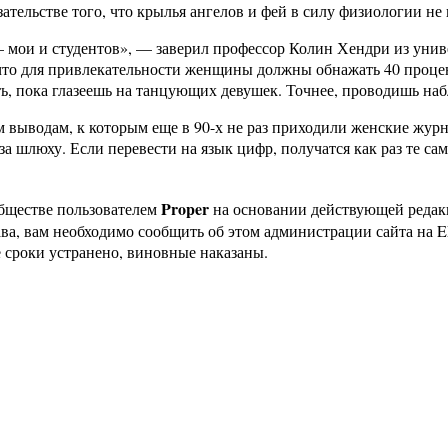
зательстве того, что крылья ангелов и фей в силу физиологии не 
 мои и студентов», — заверил профессор Колин Хендри из униве
то для привлекательности женщины должны обнажать 40 процент
ть, пока глазеешь на танцующих девушек. Точнее, проводишь на
ем выводам, к которым еще в 90-х не раз приходили женские жу
за шлюху. Если перевести на язык цифр, получатся как раз те са
Proper
бществе пользователем
на основании действующей реда
ава, вам необходимо сообщить об этом администрации сайта на
 сроки устранено, виновные наказаны.