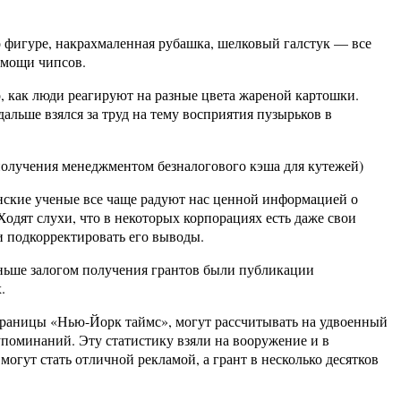
о фигуре, накрахмаленная рубашка, шелковый галстук — все
помощи чипсов.
о, как люди реагируют на разные цвета жареной картошки.
альше взялся за труд на тему восприятия пузырьков в
получения менеджментом безналогового кэша для кутежей)
танские ученые все чаще радуют нас ценной информацией о
Ходят слухи, что в некоторых корпорациях есть даже свои
и подкорректировать его выводы.
аньше залогом получения грантов были публикации
.
страницы «Нью-Йорк таймс», могут рассчитывать на удвоенный
упоминаний. Эту статистику взяли на вооружение и в
огут стать отличной рекламой, а грант в несколько десятков