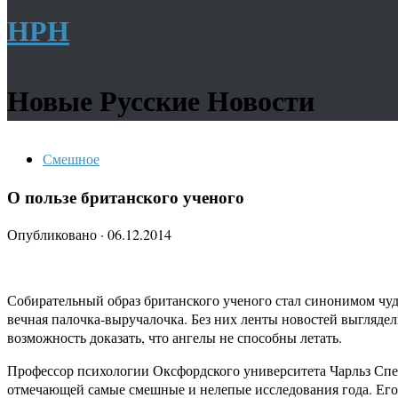
НРН
Новые Русские Новости
Смешное
О пользе британского ученого
Опубликовано
·
06.12.2014
Собирательный образ британского ученого стал синонимом чу
вечная палочка-выручалочка. Без них ленты новостей выгляде
возможность доказать, что ангелы не способны летать.
Профессор психологии Оксфордского университета Чарльз Спенс
отмечающей самые смешные и нелепые исследования года. Его и