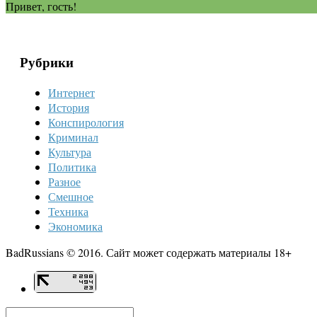
Привет, гость!
Рубрики
Интернет
История
Конспирология
Криминал
Культура
Политика
Разное
Смешное
Техника
Экономика
BadRussians © 2016. Сайт может содержать материалы 18+