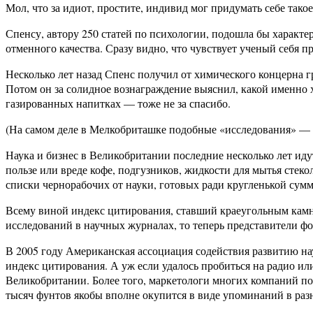
Мол, что за идиот, простите, индивид мог придумать себе тако
Спенсу, автору 250 статей по психологии, подошла бы характ
отменного качества. Сразу видно, что чувствует ученый себя п
Несколько лет назад Спенс получил от химического концерна г
Потом он за солидное вознаграждение выяснил, какой именно х
газированных напитках — тоже не за спасибо.
(На самом деле в Мелкобриташке подобные «исследования» — 
Наука и бизнес в Великобритании последние несколько лет иду
пользе или вреде кофе, подгузников, жидкости для мытья стеко
списки чернорабочих от науки, готовых ради кругленькой сумм
Всему виной индекс цитирования, ставший краеугольным камн
исследований в научных журналах, то теперь представители фо
В 2005 году Американская ассоциация содействия развитию на
индекс цитирования. А уж если удалось пробиться на радио и
Великобритании. Более того, маркетологи многих компаний поня
тысяч фунтов якобы вполне окупится в виде упоминаний в ра