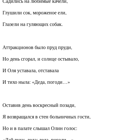
Садились на любимые качели,
Глушили сок, мороженое ели,
Глазели на гуляющих собак.
Аттракционов было пруд пруди,
Но день сгорал, и солнце остывало,
И Оля уставала, отставала
И тихо ныла: «Деда, погоди…»
Оставив день воскресный позади,
Я возвращался в стен больничных гости,
Но и в палате слышал Олин голос:
«Дай руку, деда; деда, погоди…»