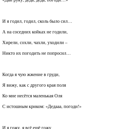
И я годил, годил, сколь было сил…
А на соседних койках не годили,
Хирели, сохли, чахли, уходили –
Никто их погодить не попросил…
Когда я чую жжение в груди,
Я вижу, как с другого края поля
Ко мне несётся маленькая Оля
С истошным криком: «Дедааа, погоди!»
И я гожу, я всё ещё гожу