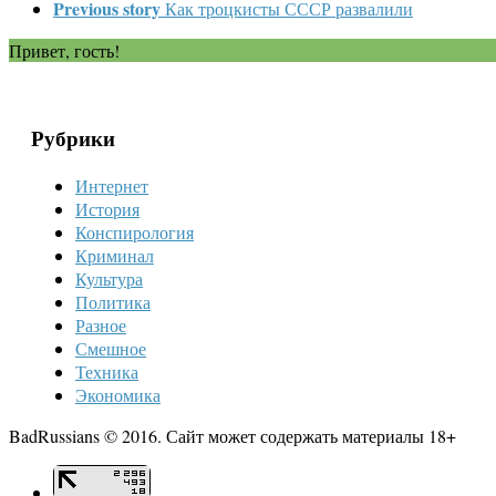
Previous story
Как троцкисты СССР развалили
Привет, гость!
Рубрики
Интернет
История
Конспирология
Криминал
Культура
Политика
Разное
Смешное
Техника
Экономика
BadRussians © 2016. Сайт может содержать материалы 18+