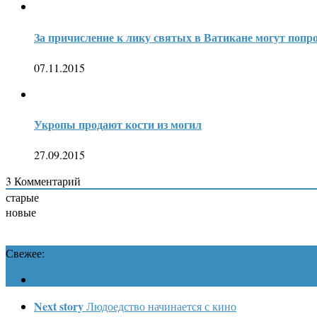
За причисление к лику святых в Ватикане могут попро
07.11.2015
Укропы продают кости из могил
27.09.2015
3
Комментарий
старые
новые
Свежее:
Next story
Людоедство начинается с кино