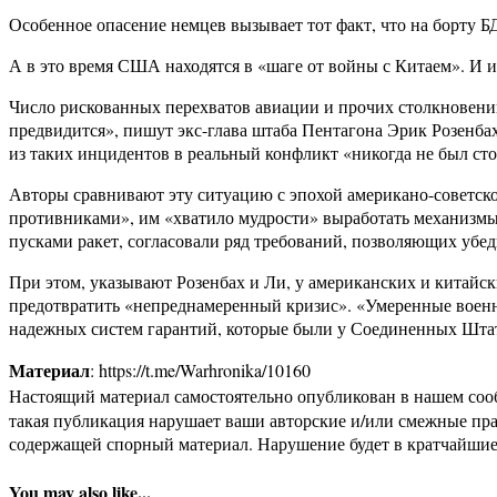
Особенное опасение немцев вызывает тот факт, что на борту 
А в это время США находятся в «шаге от войны с Китаем». И 
Число рискованных перехватов авиации и прочих столкновени
предвидится», пишут экс-глава штаба Пентагона Эрик Розенба
из таких инцидентов в реальный конфликт «никогда не был сто
Авторы сравнивают эту ситуацию с эпохой американо-советско
противниками», им «хватило мудрости» выработать механизмы
пусками ракет, согласовали ряд требований, позволяющих убед
При этом, указывают Розенбах и Ли, у американских и китайск
предотвратить «непреднамеренный кризис». «Умеренные воен
надежных систем гарантий, которые были у Соединенных Штат
Материал
: https://t.me/Warhronika/10160
Настоящий материал самостоятельно опубликован в нашем соо
такая публикация нарушает ваши авторские и/или смежные пр
содержащей спорный материал. Нарушение будет в кратчайшие
You may also like...