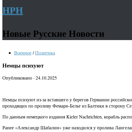
НРН
Новые Русские Новости
Военное
/
Политика
Немцы психуют
Опубликовано
·
24.10.2025
Немцы психуют из-за вставшего у берегов Германии российског
проходящих по проливу Фемарн-Бельт из Балтики в сторону Се
По данным немецкого издания Kieler Nachrichten, корабль расп
Ранее «Александр Шабалин» уже находился у пролива Лангелан