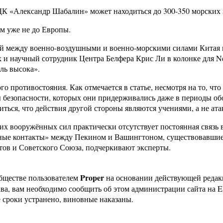
БДК «Александр Шабалин» может находиться до 300-350 морских
им уже не до Европы.
й между военно-воздушными и военно-морскими силами Китая и 
х и научный сотрудник Центра Белфера Крис Ли в колонке для N
ль высока».
го противостояния. Как отмечается в статье, несмотря на то,
 безопасности, которых они придерживались даже в периоды об
иться, что действия другой стороны являются учениями, а не ат
их вооружённых сил практически отсутствует постоянная связь 
ные контакты» между Пекином и Вашингтоном, существовавшие 
ов и Советского Союза, подчеркивают эксперты.
Proper
бществе пользователем
на основании действующей реда
ава, вам необходимо сообщить об этом администрации сайта на
 сроки устранено, виновные наказаны.