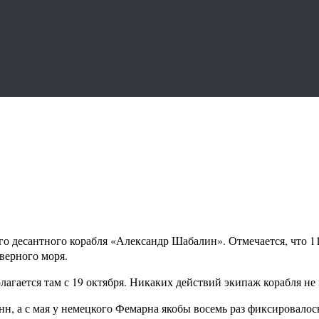
о десантного корабля «Александр Шабалин». Отмечается, что 11
верного моря.
олагается там с 19 октября. Никаких действий экипаж корабля н
н, а с мая у немецкого Фемарна якобы восемь раз фиксировало