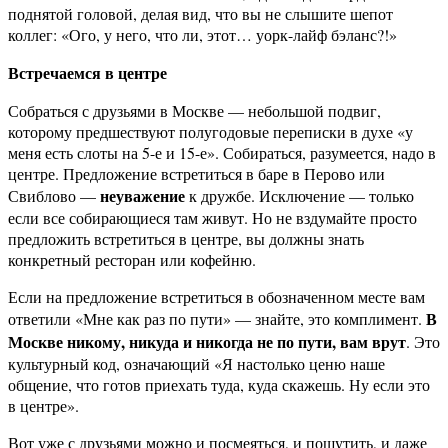
поднятой головой, делая вид, что вы не слышите шепот
коллег: «Ого, у него, что ли, этот… уорк-лайф бэланс?!»
Встречаемся в центре
Собраться с друзьями в Москве — небольшой подвиг,
которому предшествуют полугодовые переписки в духе «у
меня есть слоты на 5-е и 15-е». Собираться, разумеется, надо в
центре. Предложение встретиться в баре в Перово или
неуважение
Свиблово —
к дружбе. Исключение — только
если все собирающиеся там живут. Но не вздумайте просто
предложить встретиться в центре, вы должны знать
конкретный ресторан или кофейню.
Если на предложение встретиться в обозначенном месте вам
В
ответили «Мне как раз по пути» — знайте, это комплимент.
Москве никому, никуда и никогда не по пути, вам врут
. Это
культурный код, означающий «Я настолько ценю наше
общение, что готов приехать туда, куда скажешь. Ну если это
в центре».
Вот уже с друзьями можно и посмеяться, и пошутить, и даже