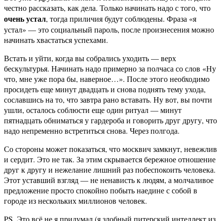
честно рассказать, как дела. Только начинать надо с того, что
очень устал
, тогда приличия будут соблюдены. Фраза «я
устал» — это социальный пароль, после произнесения можно
начинать хвастаться успехами.
Встать и уйти, когда вы собрались уходить — верх
бескультурья. Начинать надо примерно за полчаса со слов «Ну
что, мне уже пора бы, наверное…». После этого необходимо
просидеть еще минут двадцать и снова поднять тему ухода,
сославшись на то, что завтра рано вставать. Ну вот, вы почти
ушли, осталось соблюсти еще один ритуал — минут
пятнадцать обниматься у гардероба и говорить друг другу, что
надо непременно встретиться снова. Через полгода.
Со стороны может показаться, что москвич замкнут, невежлив
и сердит. Это не так. За этим скрывается бережное отношение
друг к другу и нежелание лишний раз побеспокоить человека.
Этот уставший взгляд — не ненависть к людям, а молчаливое
предложение просто спокойно побыть наедине с собой в
городе из нескольких миллионов человек.
PS. Это всё не я придумал (я злобный питерский интеллект из