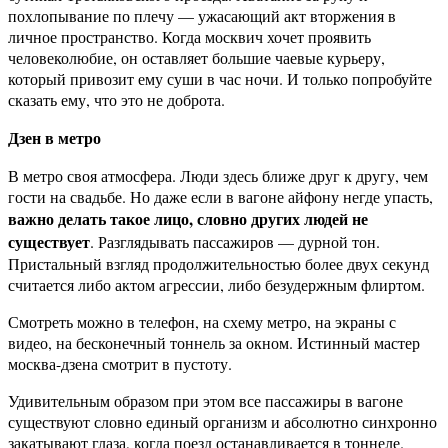
похлопывание по плечу — ужасающий акт вторжения в
личное пространство. Когда москвич хочет проявить
человеколюбие, он оставляет большие чаевые курьеру,
который привозит ему суши в час ночи. И только попробуйте
сказать ему, что это не доброта.
Дзен в метро
В метро своя атмосфера. Люди здесь ближе друг к другу, чем
гости на свадьбе. Но даже если в вагоне айфону негде упасть,
важно делать такое лицо, словно других людей не
существует
. Разглядывать пассажиров — дурной тон.
Пристальный взгляд продолжительностью более двух секунд
считается либо актом агрессии, либо безудержным флиртом.
Смотреть можно в телефон, на схему метро, на экраны с
видео, на бесконечный тоннель за окном. Истинный мастер
москва-дзена смотрит в пустоту.
Удивительным образом при этом все пассажиры в вагоне
существуют словно единый организм и абсолютно синхронно
закатывают глаза, когда поезд останавливается в тоннеле.