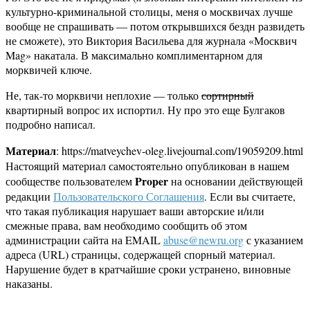
культурно-криминальной столицы, меня о москвичах лучше
вообще не спрашивать — потом открывшихся бездн развидеть
не сможете), это Виктория Васильева для журнала «Москвич
Mag» накатала. В максимально комплиментарном для
морквичей ключе.
Не, так-то морквичи неплохие — только
сортирный
квартирный вопрос их испортил. Ну про это еще Булгаков
подробно написал.
Материал
: https://matveychev-oleg.livejournal.com/19059209.html
Настоящий материал самостоятельно опубликован в нашем
Proper
сообществе пользователем
на основании действующей
редакции
Пользовательского Соглашения
. Если вы считаете,
что такая публикация нарушает ваши авторские и/или
смежные права, вам необходимо сообщить об этом
администрации сайта на EMAIL
abuse@newru.org
с указанием
адреса (URL) страницы, содержащей спорный материал.
Нарушение будет в кратчайшие сроки устранено, виновные
наказаны.