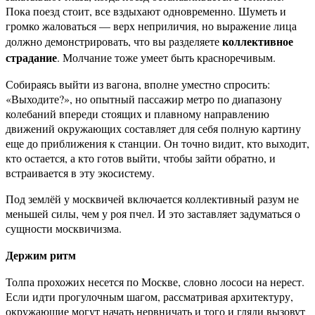
Пока поезд стоит, все вздыхают одновременно. Шуметь и
громко жаловаться — верх неприличия, но выражение лица
коллективное
должно демонстрировать, что вы разделяете
страдание
. Молчание тоже умеет быть красноречивым.
Собираясь выйти из вагона, вполне уместно спросить:
«Выходите?», но опытный пассажир метро по диапазону
колебаний впереди стоящих и плавному направлению
движений окружающих составляет для себя полную картину
еще до приближения к станции. Он точно видит, кто выходит,
кто остается, а кто готов выйти, чтобы зайти обратно, и
встраивается в эту экосистему.
Под землёй у москвичей включается коллективный разум не
меньшей силы, чем у роя пчел. И это заставляет задуматься о
сущности москвичизма.
Держим ритм
Толпа прохожих несется по Москве, словно лососи на нерест.
Если идти прогулочным шагом, рассматривая архитектуру,
окружающие могут начать нервничать и того и гляди вызовут