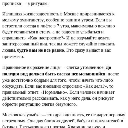
прописка — а ритуалы.
Излишняя жизнерадостность в Москве приравнивается к
мелкому хулиганству, особенно ранним утром. Если вы
встретили соседа в лифте в 7 утра, максимально вежливо
будет уставиться в стену, а не радостно улыбаться и
спрашивать: «Как настроение?» И не вздумайте делать
заинтересованный вид, так вы можете случайно показать
будто вам не все равно
людям,
. Это сразу выдаст в вас
приезжего.
До
Правильное выражение лица — слегка утомленное.
полудня вид должен быть слегка невыспавшийся
, после
уже достаточно бодрый для того, чтобы начать что-либо
обсуждать. Если вас внезапно спросили: «Как дела?», то
правильный ответ: «Нормально». Если человек начинает
действительно рассказывать, как у него дела, он рискует
обрести репутацию слегка безумного.
Московская улыбка — это драгоценность, ее не дарят первому
встречному. Она для близких друзей, бабули и покупателей в
бутиках Третьяковского проезда. Хватание за руку и