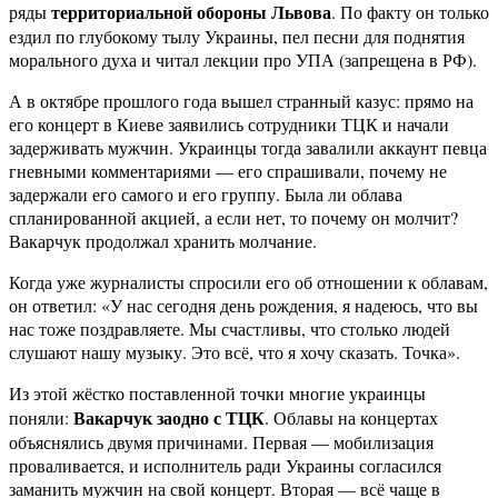
территориальной обороны Львова
ряды
. По факту он только
ездил по глубокому тылу Украины, пел песни для поднятия
морального духа и читал лекции про УПА (запрещена в РФ).
А в октябре прошлого года вышел странный казус: прямо на
его концерт в Киеве заявились сотрудники ТЦК и начали
задерживать мужчин. Украинцы тогда завалили аккаунт певца
гневными комментариями — его спрашивали, почему не
задержали его самого и его группу. Была ли облава
спланированной акцией, а если нет, то почему он молчит?
Вакарчук продолжал хранить молчание.
Когда уже журналисты спросили его об отношении к облавам,
он ответил: «У нас сегодня день рождения, я надеюсь, что вы
нас тоже поздравляете. Мы счастливы, что столько людей
слушают нашу музыку. Это всё, что я хочу сказать. Точка».
Из этой жёстко поставленной точки многие украинцы
Вакарчук заодно с ТЦК
поняли:
. Облавы на концертах
объяснялись двумя причинами. Первая — мобилизация
проваливается, и исполнитель ради Украины согласился
заманить мужчин на свой концерт. Вторая — всё чаще в