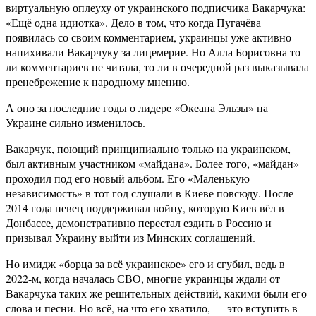
виртуальную оплеуху от украинского подписчика Вакарчука:
«Ещё одна идиотка». Дело в том, что когда Пугачёва
появилась со своим комментарием, украинцы уже активно
напихивали Вакарчуку за лицемерие. Но Алла Борисовна то
ли комментариев не читала, то ли в очередной раз выказывала
пренебрежение к народному мнению.
А оно за последние годы о лидере «Океана Эльзы» на
Украине сильно изменилось.
Вакарчук, поющий принципиально только на украинском,
был активным участником «майдана». Более того, «майдан»
проходил под его новый альбом. Его «Маленькую
независимость» в тот год слушали в Киеве повсюду. После
2014 года певец поддерживал войну, которую Киев вёл в
Донбассе, демонстративно перестал ездить в Россию и
призывал Украину выйти из Минских соглашений.
Но имидж «борца за всё украинское» его и сгубил, ведь в
2022-м, когда началась СВО, многие украинцы ждали от
Вакарчука таких же решительных действий, какими были его
слова и песни. Но всё, на что его хватило, — это вступить в