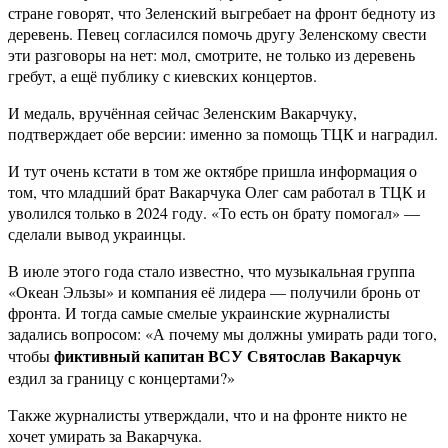
стране говорят, что Зеленский выгребает на фронт бедноту из
деревень. Певец согласился помочь другу Зеленскому свести
эти разговоры на нет: мол, смотрите, не только из деревень
гребут, а ещё публику с киевских концертов.
И медаль, вручённая сейчас Зеленским Вакарчуку,
подтверждает обе версии: именно за помощь ТЦК и наградил.
И тут очень кстати в том же октябре пришла информация о
том, что младший брат Вакарчука Олег сам работал в ТЦК и
уволился только в 2024 году. «То есть он брату помогал» —
сделали вывод украинцы.
В июле этого года стало известно, что музыкальная группа
«Океан Эльзы» и компания её лидера — получили бронь от
фронта. И тогда самые смелые украинские журналисты
задались вопросом: «А почему мы должны умирать ради того,
фиктивный капитан ВСУ Святослав Вакарчук
чтобы
ездил за границу с концертами?»
Также журналисты утверждали, что и на фронте никто не
хочет умирать за Вакарчука.