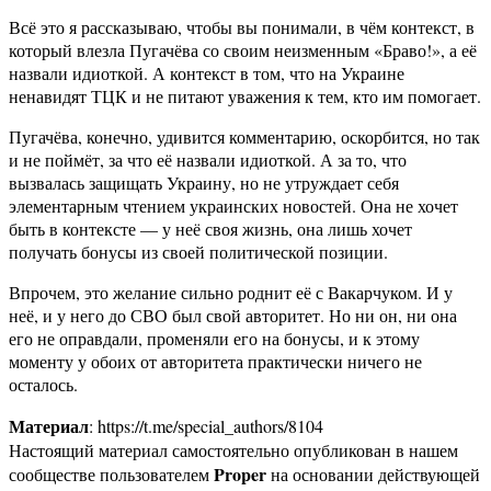
Всё это я рассказываю, чтобы вы понимали, в чём контекст, в
который влезла Пугачёва со своим неизменным «Браво!», а её
назвали идиоткой. А контекст в том, что на Украине
ненавидят ТЦК и не питают уважения к тем, кто им помогает.
Пугачёва, конечно, удивится комментарию, оскорбится, но так
и не поймёт, за что её назвали идиоткой. А за то, что
вызвалась защищать Украину, но не утруждает себя
элементарным чтением украинских новостей. Она не хочет
быть в контексте — у неё своя жизнь, она лишь хочет
получать бонусы из своей политической позиции.
Впрочем, это желание сильно роднит её с Вакарчуком. И у
неё, и у него до СВО был свой авторитет. Но ни он, ни она
его не оправдали, променяли его на бонусы, и к этому
моменту у обоих от авторитета практически ничего не
осталось.
Материал
: https://t.me/special_authors/8104
Настоящий материал самостоятельно опубликован в нашем
Proper
сообществе пользователем
на основании действующей