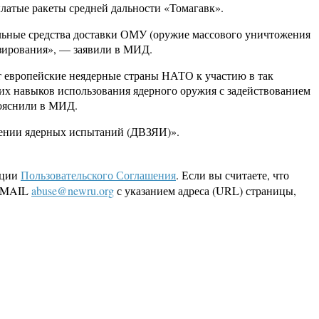
ылатые ракеты средней дальности «Томагавк».
льные средства доставки ОМУ (оружие массового уничтожения
зирования», — заявили в МИД.
т европейские неядерные страны НАТО к участию в так
х навыков использования ядерного оружия с задействованием
пояснили в МИД.
щении ядерных испытаний (ДВЗЯИ)».
кции
Пользовательского Соглашения
. Если вы считаете, что
 EMAIL
abuse@newru.org
с указанием адреса (URL) страницы,