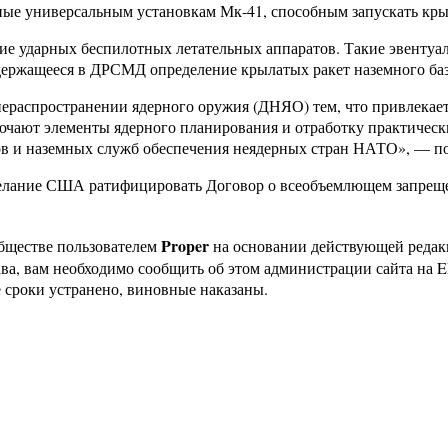
ичные универсальным установкам Мк-41, способным запускать кр
е ударных беспилотных летательных аппаратов. Такие эвентуа
держащееся в ДРСМД определение крылатых ракет наземного ба
нераспространении ядерного оружия (ДНЯО) тем, что привлекае
чают элементы ядерного планирования и отработку практически
мов и наземных служб обеспечения неядерных стран НАТО», — 
ежелание США ратифицировать Договор о всеобъемлющем запре
Proper
бществе пользователем
на основании действующей реда
ава, вам необходимо сообщить об этом администрации сайта на
 сроки устранено, виновные наказаны.