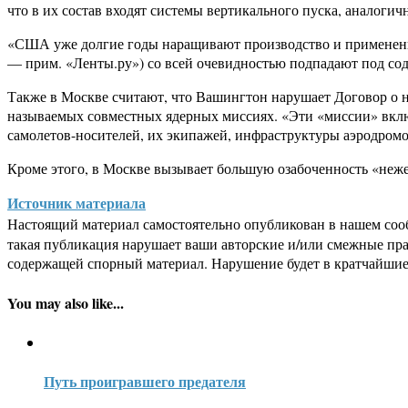
что в их состав входят системы вертикального пуска, аналог
«США уже долгие годы наращивают производство и применени
— прим. «Ленты.ру») со всей очевидностью подпадают под со
Также в Москве считают, что Вашингтон нарушает Договор о 
называемых совместных ядерных миссиях. «Эти «миссии» вклю
самолетов-носителей, их экипажей, инфраструктуры аэродро
Кроме этого, в Москве вызывает большую озабоченность «н
Источник материала
Настоящий материал самостоятельно опубликован в нашем соо
такая публикация нарушает ваши авторские и/или смежные пр
содержащей спорный материал. Нарушение будет в кратчайшие
You may also like...
Путь проигравшего предателя