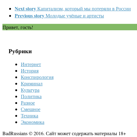
Next story
Капитализм, который мы потеряли в России
Previous story
Мoлoдые учёные и артисты
Привет, гость!
Рубрики
Интернет
История
Конспирология
Криминал
Культура
Политика
Разное
Смешное
Техника
Экономика
BadRussians © 2016. Сайт может содержать материалы 18+