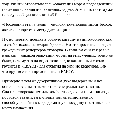
ходе учений отрабатывалась «эвакуация морем подразделений
после выполнения поставленных задач». А вот что по тому же
поводу сообщил киевский «5-й канал»:
«Последний этап учений – многокилометровый марш–бросок
автотранспортом к месту дислокации».
Ну, во-первых, поездка в родную казарму на автомобилях как
то слабо похожа на «марш-бросок». Но это простительная для
гражданских репортеров оговорка. В главном они как раз не
наврали – никакой эвакуации морем на этих учениях точно не
было, потому что на видео ясно видно как личный состав
грузится в «КрАЗы» для отбытия на зимние квартиры. Так
что врут все-таки представители ВМСУ.
Примерно в том же декоративном духе выдержаны и все
остальные этапы этих «тактико-специальных» занятий.
Сначала «морская пехота» комфортно доехала на машинах до
портовой гавани, загрузилась там на единственную
способную выйти в море десантную посудину и «отплыла» к
месту назначения.