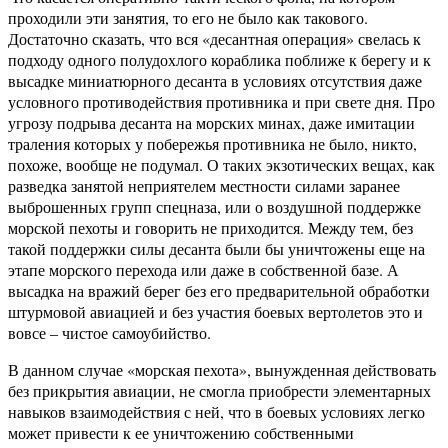
проходили эти занятия, то его не было как такового.
Достаточно сказать, что вся «десантная операция» свелась к
подходу одного полудохлого кораблика поближе к берегу и к
высадке миниатюрного десанта в условиях отсутствия даже
условного противодействия противника и при свете дня. Про
угрозу подрыва десанта на морских минах, даже имитации
траления которых у побережья противника не было, никто,
похоже, вообще не подумал. О таких экзотических вещах, как
разведка занятой неприятелем местности силами заранее
выброшенных групп спецназа, или о воздушной поддержке
морской пехоты и говорить не приходится. Между тем, без
такой поддержки силы десанта были бы уничтожены еще на
этапе морского перехода или даже в собственной базе. А
высадка на вражий берег без его предварительной обработки
штурмовой авиацией и без участия боевых вертолетов это и
вовсе – чистое самоубийство.
В данном случае «морская пехота», вынужденная действовать
без прикрытия авиации, не смогла приобрести элементарных
навыков взаимодействия с ней, что в боевых условиях легко
может привести к ее уничтожению собственными