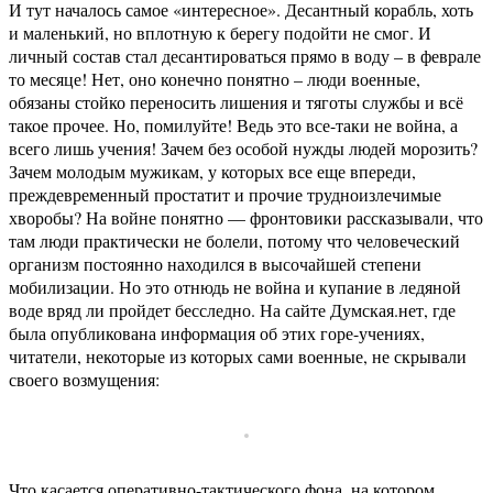
И тут началось самое «интересное». Десантный корабль, хоть
и маленький, но вплотную к берегу подойти не смог. И
личный состав стал десантироваться прямо в воду – в феврале
то месяце! Нет, оно конечно понятно – люди военные,
обязаны стойко переносить лишения и тяготы службы и всё
такое прочее. Но, помилуйте! Ведь это все-таки не война, а
всего лишь учения! Зачем без особой нужды людей морозить?
Зачем молодым мужикам, у которых все еще впереди,
преждевременный простатит и прочие трудноизлечимые
хворобы? На войне понятно — фронтовики рассказывали, что
там люди практически не болели, потому что человеческий
организм постоянно находился в высочайшей степени
мобилизации. Но это отнюдь не война и купание в ледяной
воде вряд ли пройдет бесследно. На сайте Думская.нет, где
была опубликована информация об этих горе-учениях,
читатели, некоторые из которых сами военные, не скрывали
своего возмущения:
Что касается оперативно-тактического фона, на котором