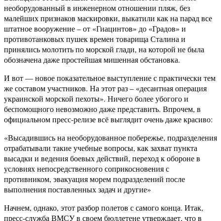
необорудованный в инженерном отношении пляж, без
малейших признаков маскировки, выкатили как на парад все
штатное вооружение – от «Гиацинтов» до «Градов» и
противотанковых пушек времен товарища Сталина и
принялись молотить по морской глади, на которой не была
обозначена даже простейшая мишенная обстановка.
И вот — новое показательное выступление с практически тем
же составом участников. На этот раз – «десантная операция
украинской морской пехоты». Ничего более убогого и
беспомощного невозможно даже представить. Впрочем, в
официальном пресс-релизе всё выглядит очень даже красиво:
«Высадившись на необорудованное побережье, подразделения
отрабатывали такие учебные вопросы, как захват пункта
высадки и ведения боевых действий, переход к обороне в
условиях непосредственного соприкосновения с
противником, эвакуация морем подразделений после
выполнения поставленных задач и другие»
Начнем, однако, этот разбор полетов с самого конца. Итак,
пресс-служба ВМСУ в своем бюллетене утверждает, что в