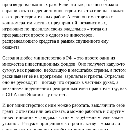
производства оконных рам. Если это так, то с него можно
спрашивать за падение темпов строительства или награждать
его за рост строительных работ. А если он имеет дело с
конгломератом частных предприятий, независимых,
играющих по правилам своих владельцев – тогда он
превращается просто в одного из инвесторов,
распределяющего средства в рамках спущенного ему
бюджета.
Сегодня любое министерство в РФ – это просто один из
множества инвестиционных фондов. Оно получает какую-то
сумму, как правило, небольшую в масштабах страны, а потом
раскидывает её на программы, зарплаты и гранты. Отраслью
оно не руководит – потому что отрасль в частных руках, а
механизма подчинения предпринимателей правительству, как
в США или Японии – у нас нет.
И вот министерство: с ним можно работать, выклянчить себе
грант, с откатом или без отката, а можно работать и с другим
инвестиционным фондом: частным, зарубежным, ещё каким
угодно… Раз уж я прицепился к строительству – можно ли
спрашивать с чиновника, якобы «ответственного» за