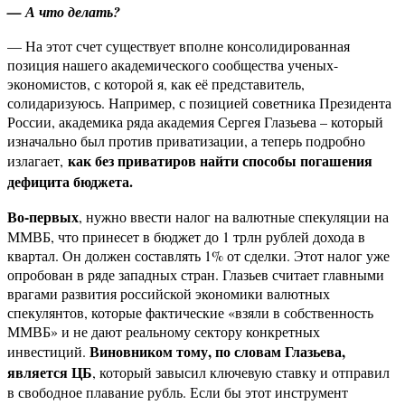
— А что делать?
— На этот счет существует вполне консолидированная
позиция нашего академического сообщества ученых-
экономистов, с которой я, как её представитель,
солидаризуюсь. Например, с позицией советника Президента
России, академика ряда академия Сергея Глазьева – который
изначально был против приватизации, а теперь подробно
как без приватиров найти способы погашения
излагает,
дефицита бюджета.
Во-первых
, нужно ввести налог на валютные спекуляции на
ММВБ, что принесет в бюджет до 1 трлн рублей дохода в
квартал. Он должен составлять 1% от сделки. Этот налог уже
опробован в ряде западных стран. Глазьев считает главными
врагами развития российской экономики валютных
спекулянтов, которые фактические «взяли в собственность
ММВБ» и не дают реальному сектору конкретных
Виновником тому, по словам Глазьева,
инвестиций.
является ЦБ
, который завысил ключевую ставку и отправил
в свободное плавание рубль. Если бы этот инструмент