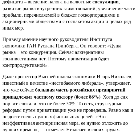
спекуляции
дефицита – введение налога на валютные
,
развитие рынка внутренних заимствований, увеличение части
прибыли, перечисляемой в бюджет госкорпорациями и
акционерными обществами с госпакетом акций и целых ряд
иных мер.
Приведу мнение научного руководителя Института
экономики РАН Руслана Гринберга. Он говорит: «Душа
рынка – это конкуренция. Сейчас альтернативы
госинвестициям нет. Поэтому приватизация будет
контрпродуктивной».
Даже профессор Высшей школы экономики Игорь Николаев,
известный в качестве «несгибаемого либерала», утверждает,
большая часть российских предприятий
что уже сейчас
принадлежит частному сектору (более 86%)
. Хотя до сих
пор все считали, что не более 50%. То есть, структурные
реформы путем приватизации уже не проведешь. Равно как и
не достигнешь нужных фискальных целей. «Это
неэффективная антикризисная мера, ее нужно отложить до
лучших времен», — отмечает Николаев в своих трудах.