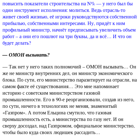
повысить показатели строительства на N% — у него был бы
один инструмент исполнения: молиться. Ведь отрасль-то
живет своей жизнью, её игроки руководствуются собственной
прибылью, собственными интересами. Ну, придёт к ним
профильный министр, начнёт предписывать увеличить объем
работ – а они его пошлют на три буквы, да и всё… И что он
будет делать?
— ОМОН вызывать?
— Так нет у него таких полномочий – ОМОН вызывать… Он
же не министр внутренних дел, он министр экономического
блока. По сути, его министерство паразитирует на отрасли, на
самом факте её существования… Это мне напоминает
историю с советским министерством газовой
промышленности. Его в 90-е реорганизовали, создав из него,
по сути, ничего в технологиях не меняя, знаменитый
«Газпром». А потом Ельцина смутило, что газовая
промышленность есть, а министерства по газу нет. И он
сверху досоздал, над Газпромом, официальное министерство,
чтобы было куда своих людишек рассадить…