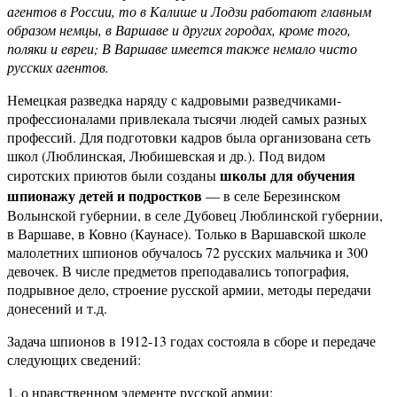
агентов в России, то в Калише и Лодзи работают главным
образом немцы, в Варшаве и других городах, кроме того,
поляки и евреи; В Варшаве имеется также немало чисто
русских агентов.
Немецкая разведка наряду с кадровыми разведчиками-
профессионалами привлекала тысячи людей самых разных
профессий. Для подготовки кадров была организована сеть
школ (Люблинская, Любишевская и др.). Под видом
школы для обучения
сиротских приютов были созданы
шпионажу детей и подростков
— в селе Березинском
Волынской губернии, в селе Дубовец Люблинской губернии,
в Варшаве, в Ковно (Каунасе). Только в Варшавской школе
малолетних шпионов обучалось 72 русских мальчика и 300
девочек. В числе предметов преподавались топография,
подрывное дело, строение русской армии, методы передачи
донесений и т.д.
Задача шпионов в 1912-13 годах состояла в сборе и передаче
следующих сведений:
1. о нравственном элементе русской армии;