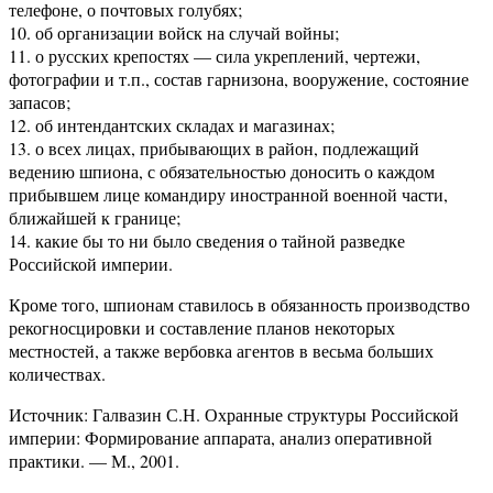
телефоне, о почтовых голубях;
10. об организации войск на случай войны;
11. о русских крепостях — сила укреплений, чертежи,
фотографии и т.п., состав гарнизона, вооружение, состояние
запасов;
12. об интендантских складах и магазинах;
13. о всех лицах, прибывающих в район, подлежащий
ведению шпиона, с обязательностью доносить о каждом
прибывшем лице командиру иностранной военной части,
ближайшей к границе;
14. какие бы то ни было сведения о тайной разведке
Российской империи.
Кроме того, шпионам ставилось в обязанность производство
рекогносцировки и составление планов некоторых
местностей, а также вербовка агентов в весьма больших
количествах.
Источник: Галвазин С.Н. Охранные структуры Российской
империи: Формирование аппарата, анализ оперативной
практики. — М., 2001.