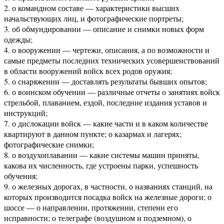
2. о командном составе — характеристики высших
начальствующих лиц, и фотографические портреты;
3. об обмундировании — описание и снимки новых форм
одежды;
4. о вооружении — чертежи, описания, а по возможности и
самые предметы последних технических усовершенствований
в области вооружений войск всех родов оружия;
5. о снаряжении — доставлять результаты бывших опытов;
6. о воинском обучении — различные отчеты о занятиях войск
стрельбой, плаванием, ездой, последние издания уставов и
инструкций;
7. о дислокации войск — какие части и в каком количестве
квартируют в данном пункте; о казармах и лагерях;
фотографические снимки;
8. о воздухоплавании — какие системы машин приняты,
какова их численность, где устроены парки, успешность
обучения;
9. о железных дорогах, в частности, о названиях станций, на
которых производится посадка войск на железные дороги; о
шоссе — о направлении, протяжении, степени его
исправности; о телеграфе (воздушном и подземном), о