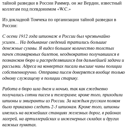
тайной разведки в России Раммер, он же Вердин, известный
коллегам под псевдонимом «W.C.»
Из докладной Томчека по организации тайной разведки в
России:
С осени 1912 года шпионаж в России был чрезвычайно
усилен… На добывание сведений тратились большие
денежные суммы. Я видел большое количество толстых
пачек стомарковых билетов, неоднократно получавшихся в
познанском бюро и распределявшихся для дальнейшей задачи и
рассылки. Адреса на конвертах писали высшие чины полиции
собственноручно. Отправка писем доверяется вообще только
одному служащему в полиции старику.
Работа в бюро шла днем и ночью, так как ежедневно
получались сотни писем и телеграмм; кроме того, приходили
шпионы и эмигранты из России. За каждым русским полком
было приказано следить 2-3 шпионам. Кроме того, шпионы
имелись на важнейших станциях железных дорог, в районах
лагерей, на артиллерийских и инженерных складах и других
важных пунктах.