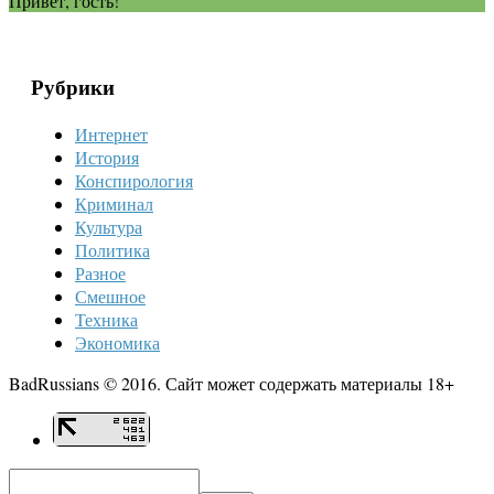
Привет, гость!
Рубрики
Интернет
История
Конспирология
Криминал
Культура
Политика
Разное
Смешное
Техника
Экономика
BadRussians © 2016. Сайт может содержать материалы 18+