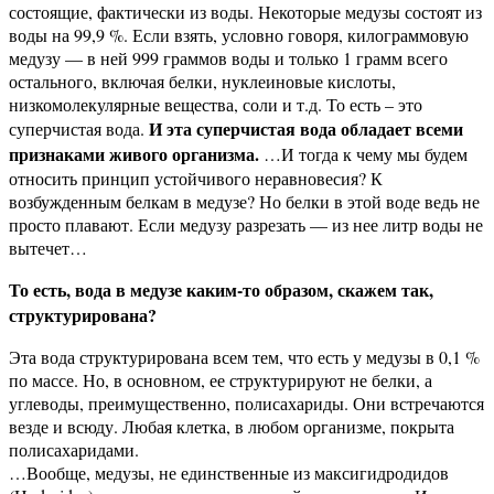
состоящие, фактически из воды. Некоторые медузы состоят из
воды на 99,9 %. Если взять, условно говоря, килограммовую
медузу — в ней 999 граммов воды и только 1 грамм всего
остального, включая белки, нуклеиновые кислоты,
низкомолекулярные вещества, соли и т.д. То есть – это
И эта суперчистая вода обладает всеми
суперчистая вода.
признаками живого организма.
…И тогда к чему мы будем
относить принцип устойчивого неравновесия? К
возбужденным белкам в медузе? Но белки в этой воде ведь не
просто плавают. Если медузу разрезать — из нее литр воды не
вытечет…
То есть, вода в медузе каким-то образом, скажем так,
структурирована?
Эта вода структурирована всем тем, что есть у медузы в 0,1 %
по массе. Но, в основном, ее структурируют не белки, а
углеводы, преимущественно, полисахариды. Они встречаются
везде и всюду. Любая клетка, в любом организме, покрыта
полисахаридами.
…Вообще, медузы, не единственные из максигидродидов