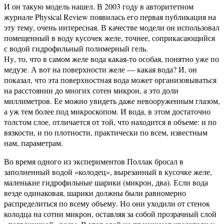
И он такую модель нашел. В 2003 году в авторитетном
журнале Physical Review появилась его первая публикация на
эту тему, очень интересная. В качестве модели он использовал
помещенный в воду кусочек желе, точнее, соприкасающийся
с водой гидрофильный полимерный гель.
Ну, то, что в самом желе вода какая-то особая, понятно уже по
медузе. А вот на поверхности желе — какая вода? И, он
показал, что эта поверхностная вода может организовываться
на расстоянии до многих сотен микрон, а это доли
миллиметров. Ее можно увидеть даже невооруженным глазом,
а уж тем более под микроскопом. И вода, в этом достаточно
толстом слое, отличается от той, что находится в объеме: и по
вязкости, и по плотности, практически по всем, известным
нам, параметрам.
Во время одного из экспериментов Поллак бросал в
заполненный водой «колодец», вырезанный в кусочке желе,
маленькие гидрофильные шарики (микрон, два). Если вода
везде одинаковая, шарики должны были равномерно
распределиться по всему объему. Но они уходили от стенок
колодца на сотни микрон, оставляя за собой прозрачный слой