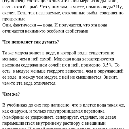
(Hydroidea), состоящие в значительной мере из воды. Или,
взять хотя бы рыб. Что у них там, в массе, помимо воды? Ну,
скелет. Есть, так называемые, стеклянные рыбы, совершенно
прозрачные.
Они, фактически — вода. И получается, что эта вода
отличается какими-то особыми свойствами.
Что позволяет так думать?
Та же медуза живет в воде, в которой воды существенно
меньше, чем в ней самой. Морская вода характеризуется
высоким содержанием солей: их в ней, примерно, 3,5%. То
есть, в медузе меньше твердого вещества, чем в окружающей
ее воде, и между тем медуза с ней не смешивается. Значит,
чем-то эта вода отличается.
Чем же?
В учебниках до сих пор написано, что в клетке вода такая же,
как снаружи, и только полупроницаемая перепонка
(мембрана) ее удерживает, сепарирует, отделяет, не давая
перемешиваться внутреннему раствору с внешними
веществами. И в этой перепонке есть ворота, насосы, каналы.