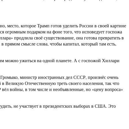
но, место, которое Трамп готов уделить России в своей картине
тся огромным подарком на фоне того, что исповедует госпожа
лара» продлила своё существование, она готова превратить в
в прямом смысле слова, чтобы капитал, который там есть,
 ним можно ужиться на одной планете. А с госпожой Хиллари
 Громыко, министр иностранных дел СССР, произнёс очень
й в Великую Отечественную треть своего населения, так что
 вёл войны, в том числе и необъявленные, но «цену вопроса»
 судить, не участвует в президентских выборах в США. Это