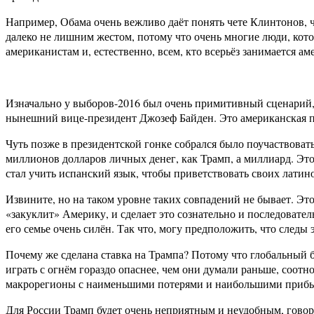
Например, Обама очень вежливо даёт понять чете Клинтонов, ч
далеко не лишним жестом, потому что очень многие люди, кот
американистам и, естественно, всем, кто всерьёз занимается а
Изначально у выборов-2016 был очень примитивный сценарий, 
нынешний вице-президент Джозеф Байден. Это американская по
Чуть позже в президентской гонке собрался было поучаствова
миллионов долларов личных денег, как Трамп, а миллиард. Эт
стал учить испанский язык, чтобы приветствовать своих лати
Извините, но на таком уровне таких совпадений не бывает. Это
«закуклит» Америку, и сделает это сознательно и последовате
его семье очень силён. Так что, могу предположить, что след
Почему же сделана ставка на Трампа? Потому что глобальный 
играть с огнём гораздо опаснее, чем они думали раньше, соот
макрорегионы с наименьшими потерями и наибольшими приб
Для России Трамп будет очень неприятным и неудобным, говор