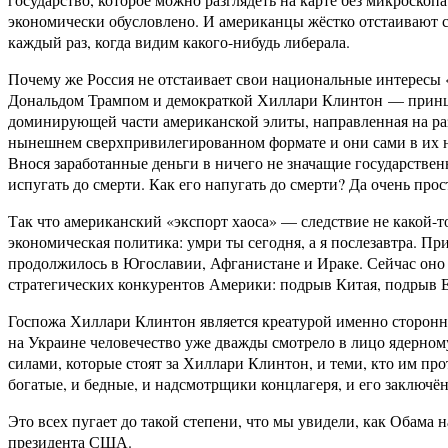
экономически обусловлено. И американцы жёстко отстаивают 
каждый раз, когда видим какого-нибудь либерала.
Почему же Россия не отстаивает свои национальные интересы
Дональдом Трампом и демократкой Хиллари Клинтон — принцип
доминирующей части американской элиты, направленная на разр
нынешнем сверхпривилегированном формате и они сами в их ны
Внося заработанные деньги в ничего не значащие государствен
испугать до смерти. Как его напугать до смерти? Да очень пр
Так что американский «экспорт хаоса» — следствие не какой-т
экономическая политика: умри ты сегодня, а я послезавтра. Пр
продолжилось в Югославии, Афганистане и Ираке. Сейчас оно 
стратегических конкурентов Америки: подрыв Китая, подрыв 
Госпожа Хиллари Клинтон является креатурой именно сторонни
на Украине человечество уже дважды смотрело в лицо ядерному
силами, которые стоят за Хиллари Клинтон, и теми, кто им про
богатые, и бедные, и надсмотрщики концлагеря, и его заключённ
Это всех пугает до такой степени, что мы увидели, как Обама 
президента США.