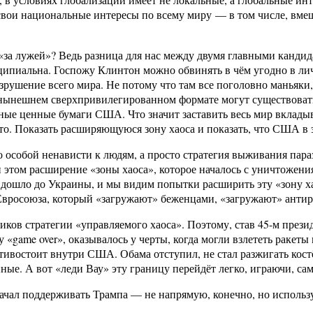
свои национальные интересы по всему миру — в том числе, вме
 «за лужей»? Ведь разница для нас между двумя главными канд
иальна. Госпожу Клинтон можно обвинять в чём угодно в лично
ушение всего мира. Не потому что там все поголовно маньяки, 
нешнем сверхпривилегированном формате могут существовать то
ные ценные бумаги США. Что значит заставить весь мир вкладыв
осто. Показать расширяющуюся зону хаоса и показать, что США 
о особой ненависти к людям, а просто стратегия выживания пар
и этом расширение «зоны хаоса», которое началось с уничтожени
дошло до Украины, и мы видим попытки расширить эту «зону ха
Евросоюза, который «загружают» беженцами, «загружают» анти
ков стратегии «управляемого хаоса». Поэтому, став 45-м прези
 «game over», оказывалось у черты, когда могли взлететь раке
тивостоит внутри США. Обама отступил, не стал разжигать костё
ые. А вот «леди Вау» эту границу перейдёт легко, играючи, сама
начал поддерживать Трампа — не напрямую, конечно, но использу