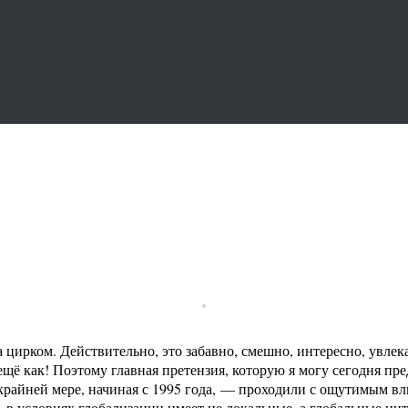
ирком. Действительно, это забавно, смешно, интересно, увлека
ещё как! Поэтому главная претензия, которую я могу сегодня пр
 крайней мере, начиная с 1995 года, — проходили с ощутимым в
, в условиях глобализации имеет не локальные, а глобальные инт