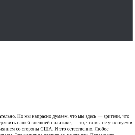
тельно. Но мы напрасно думаем, что мы здесь — зрители, что
едъявить нашей внешней политике, — то, что мы не участвуем в
лиянием со стороны США. И это естественно. Любое
ересы. Это может не нравиться, но это так. Потому что