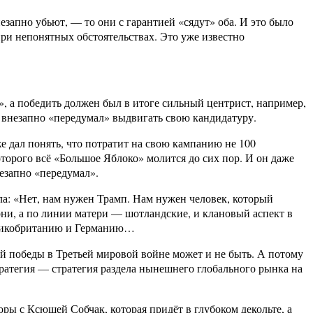
езапно убьют, — то они с гарантией «сядут» оба. И это было
ри непонятных обстоятельствах. Это уже известно
, а победить должен был в итоге сильный центрист, например,
 внезапно «передумал» выдвигать свою кандидатуру.
е дал понять, что потратит на свою кампанию не 100
торого всё «Большое Яблоко» молится до сих пор. И он даже
езапно «передумал».
зала: «Нет, нам нужен Трамп. Нам нужен человек, который
орни, а по линии матери — шотландские, и клановый аспект в
Великобританию и Германию…
ой победы в Третьей мировой войне может и не быть. А потому
тратегия — стратегия раздела нынешнего глобального рынка на
ры с Ксюшей Собчак, которая придёт в глубоком декольте, а