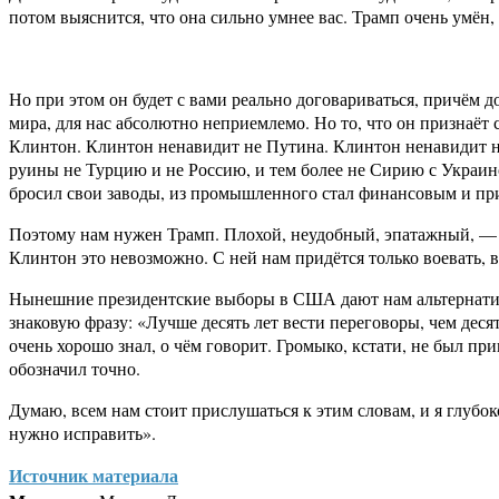
потом выяснится, что она сильно умнее вас. Трамп очень умён,
Но при этом он будет с вами реально договариваться, причём д
мира, для нас абсолютно неприемлемо. Но то, что он признаёт
Клинтон. Клинтон ненавидит не Путина. Клинтон ненавидит не
руины не Турцию и не Россию, и тем более не Сирию с Украино
бросил свои заводы, из промышленного стал финансовым и пр
Поэтому нам нужен Трамп. Плохой, неудобный, эпатажный, — но
Клинтон это невозможно. С ней нам придётся только воевать, 
Нынешние президентские выборы в США дают нам альтернативу
знаковую фразу: «Лучше десять лет вести переговоры, чем дес
очень хорошо знал, о чём говорит. Громыко, кстати, не был 
обозначил точно.
Думаю, всем нам стоит прислушаться к этим словам, и я глубок
нужно исправить».
Источник материала