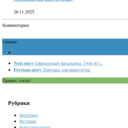
26.11.2025
Комментарии
Свежее:
Next story
Офицерские батальоны. 1944-45 г.
Previous story
Ловушка для манкуртов.
Привет, гость!
Рубрики
Интернет
История
Конспирология