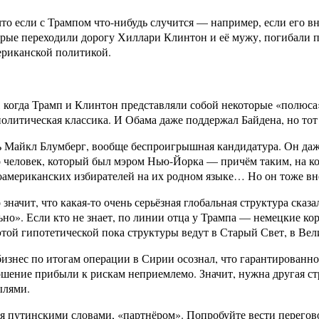
то если с Трампом что-нибудь случится — например, если его вн
орые переходили дорогу Хиллари Клинтон и её мужу, погибали п
мериканской политикой.
когда Трамп и Клинтон представляли собой некоторые «полюса»
литическая классика. И Обама даже поддержал Байдена, но тот
ть Майкл Блумберг, вообще беспроигрышная кандидатура. Он даж
о человек, который был мэром Нью-Йорка — причём таким, на ко
ноамериканских избирателей на их родном языке… Но он тоже вн
 значит, что какая-то очень серьёзная глобальная структура ска
льно». Если кто не знает, по линии отца у Трампа — немецкие к
ы этой гипотетической пока структуры ведут в Старый Свет, в 
бизнес по итогам операции в Сирии осознал, что гарантированн
ношение прибыли к рискам неприемлемо. Значит, нужна другая с
ылями.
я путинскими словами, «партнёром». Попробуйте вести перегово