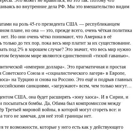
шиваясь во внутренние дела РФ. Мы это вмешательство видим
идатами на роль 45-го президента США — республиканцем
м плане, но она — это, прежде всего, очень чёткая политика
нет. Но они очень чётко понимают, что Америка в её
лько до тех пор, пока весь мир платит за их существование.
ать под 2% в хорошем случае? Это значит, что весь мир нужно
в этом безумном мире являются единственной «тихой гаванью».
азитической «империи доллара». Это прагматичная и простая
я Советского Союза и «социалистического лагеря» в Европе,
оса» на Турцию и снова на Россию. Это ещё и подрыв главных
российскими санкциями, «загружают» всем, чем только могут…
дентом США, она будет расширять «зону хаоса». И в Сирии, и
ты и посыпаться бомбы. Да, Обама был компромиссом между
р Третьей мировой войны, в которой могут сгореть все: и
 того не замечая, для неё этой границы нет.
я те возможности, которые у него есть как у действующего