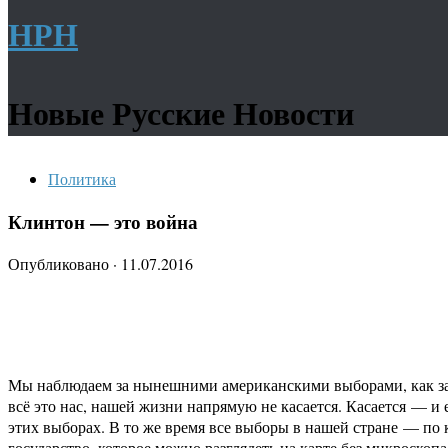
НРН
Новые Русские Новости
Политика
Клинтон — это война
Опубликовано
·
11.07.2016
Мы наблюдаем за нынешними американскими выборами, как за ц
всё это нас, нашей жизни напрямую не касается. Касается — и 
этих выборах. В то же время все выборы в нашей стране — по
государство, которое можно разглядеть на карте без микроскопа