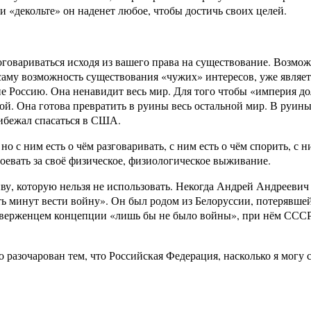
 и «декольте» он наденет любое, чтобы достичь своих целей.
оговариваться исходя из вашего права на существование. Возмож
 саму возможность существования «чужих» интересов, уже являе
 Россию. Она ненавидит весь мир. Для того чтобы «империя дол
й. Она готова превратить в руины весь остальной мир. В руины 
ибежал спасаться в США.
 с ним есть о чём разговаривать, с ним есть о чём спорить, с
воевать за своё физическое, физиологическое выживание.
, которую нельзя не использовать. Некогда Андрей Андреевич
ять минут вести войну». Он был родом из Белоруссии, потерявше
приверженцем концепции «лишь бы не было войны», при нём СССР
о разочарован тем, что Российская Федерация, насколько я могу