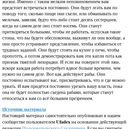
жизни. Именно с таким мелким неповиновением вам
предстоит встречаться постоянно. Они будут лгать вам по
поводу того, сколько пищи они съели, или обманывать по
мелочам, заявляя, будто что-либо стоит десять сестерциев,
когда на самом деле оно стоит восемь. Они станут
притворяться больными, чтобы не работать, испуская такие
стоны, что вы будете обеспокоены, выживут ли они вообще, а
они просто устраивают представление, чтобы избавиться от
трудных заданий. Они будут стоять на кухне у печи, чтобы
пропотеть, а потом демонстрировать вам эти капли пота как
признак тяжёлой лихорадки. И если вы поверите этой лжи,
вскоре каждая работа потребует вдвое больше времени, чем
нужно на самом деле. Вот как действуют рабы. Они
постоянно испытывают вас, присматриваясь, что и где можно
урвать. И вам придётся постоянно урезать вашу власть, пока
она не будет полностью съедена рабами, которые станут
относиться к вам со всё большим презрением.
Источник материала
Настоящий материал самостоятельно опубликован в нашем
Ufadex
сообществе пользователем
на основании действующей
редакции
Пользовательского Соглашения
. Если вы считаете,