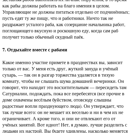
как рабы должны работать на благо имения в целом.
Управляющие не должны питаться отдельно от подчинённых;
пусть едят ту же пищу, что и работники. Ничто так не
раздражает усталого раба, как созерцание начальника работ,
поглощающего вкусную и роскошную еду, когда сам раб
получит только обычный скудный паёк.
7. Отдыхайте вместе с рабами
Какое именно участие примете в празднествах вы, зависит
только от вас. У меня есть друг, жуткий зануда и учёный
сухарь, — так он в разгар торжества удаляется в тихую
комнату, чтобы не слышать шума домашней вечеринки. Он
говорит, что находит это восхитительным — пересидеть там
Сатурналии, подождать, пока все перебесятся (все прочие в
доме охвачены весёлым буйством, отовсюду слышны
радостные вопли празднующего люда). Он утверждает, что
так лучше всего: он не мешает их веселью и ни в чем их не
ограничивает. А кроме того, и они не отвлекают его от
учёных занятий. Вот идиот! Нет, я думаю, лучше разделить с
людьми их настрой. Вы будете удивлены, насколько меняется