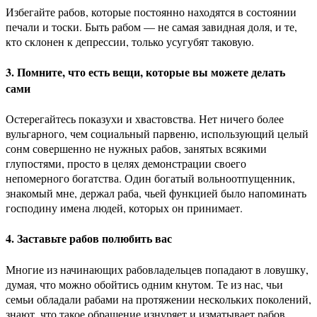
Избегайте рабов, которые постоянно находятся в состоянии
печали и тоски. Быть рабом — не самая завидная доля, и те,
кто склонен к депрессии, только усугубят таковую.
3. Помните, что есть вещи, которые вы можете делать
сами
Остерегайтесь показухи и хвастовства. Нет ничего более
вульгарного, чем социальный парвеню, использующий целый
сонм совершенно не нужных рабов, занятых всякими
глупостями, просто в целях демонстрации своего
непомерного богатства. Один богатый вольноотпущенник,
знакомый мне, держал раба, чьей функцией было напоминать
господину имена людей, которых он принимает.
4. Заставьте рабов полюбить вас
Многие из начинающих рабовладельцев попадают в ловушку,
думая, что можно обойтись одним кнутом. Те из нас, чьи
семьи обладали рабами на протяжении нескольких поколений,
знают, что такое обращение изнуряет и изматывает рабов,