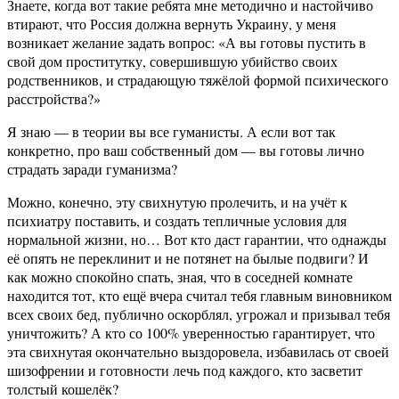
Знаете, когда вот такие ребята мне методично и настойчиво
втирают, что Россия должна вернуть Украину, у меня
возникает желание задать вопрос: «А вы готовы пустить в
свой дом проститутку, совершившую убийство своих
родственников, и страдающую тяжёлой формой психического
расстройства?»
Я знаю — в теории вы все гуманисты. А если вот так
конкретно, про ваш собственный дом — вы готовы лично
страдать заради гуманизма?
Можно, конечно, эту свихнутую пролечить, и на учёт к
психиатру поставить, и создать тепличные условия для
нормальной жизни, но… Вот кто даст гарантии, что однажды
её опять не переклинит и не потянет на былые подвиги? И
как можно спокойно спать, зная, что в соседней комнате
находится тот, кто ещё вчера считал тебя главным виновником
всех своих бед, публично оскорблял, угрожал и призывал тебя
уничтожить? А кто со 100% уверенностью гарантирует, что
эта свихнутая окончательно выздоровела, избавилась от своей
шизофрении и готовности лечь под каждого, кто засветит
толстый кошелёк?