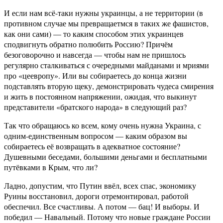
И если нам всё-таки нужны украинцы, а не территории (в
противном случае мы превращаетмся в таких же фашистов,
как они сами) — то каким способом этих украинцев
сподвигнуть обратно полюбить Россию? Причём
безоговорочно и навсегда — чтобы нам не пришлось
регулярно сталкиваться с очередными майданами и мриями
про «цеевропу». Или вы собираетесь до конца жизни
подставлять вторую щеку, демонстрировать чудеса смирения
и жить в постоянном напряжении, ожидая, что выкинут
представители «братского народа» в следующий раз?
Так что обращаюсь ко всем, кому очень нужна Украина, с
одним-единственным вопросом — каким образом вы
собираетесь её возвращать в адекватное состояние?
Душевными беседами, большими деньгами и бесплатными
путёвками в Крым, что ли?
Ладно, допустим, что Путин ввёл, всех спас, экономику
Руины восстановил, дороги отремонтировал, работой
обеспечил. Все счастливы. А потом — бац! И выборы. И
победил — Навальный. Потому что новые граждане России