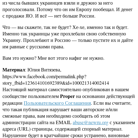
из числа бывших украинцев взяли и дружно за него
проголосовали. Потому что он им Европу пообещал. И денег
с продажи ЯО. И всё — нет больше России.
Что — вы скажете, так не будет? Хе-хе, именно так и будет.
Именно так украинцы уже прохлебали свою собственную
Украину. Прохлебают и Россию — только пустите их и дайте
им равные с русскими права.
Вам это нужно? Мне вот этого нафиг не нужно.
Материал
: Юлия Витязева,
https://www.facebook.com/permalink.php?
story_fbid=123614101692389&id=100021314002414
Настоящий материал самостоятельно опубликован в нашем
Proper
сообществе пользователем
на основании действующей
редакции
Пользовательского Соглашения
. Если вы считаете,
что такая публикация нарушает ваши авторские и/или
смежные права, вам необходимо сообщить об этом
администрации сайта на EMAIL
abuse@newru.org
с указанием
адреса (URL) страницы, содержащей спорный материал.
Нарушение будет в кратчайшие сроки устранено, виновные