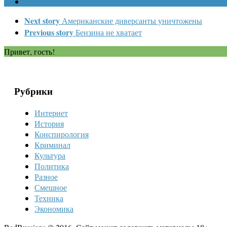
Next story
Американские диверсанты уничтожены
Previous story
Бензина не хватает
Привет, гость!
Рубрики
Интернет
История
Конспирология
Криминал
Культура
Политика
Разное
Смешное
Техника
Экономика