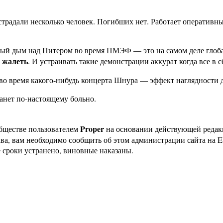
страдали несколько человек. Погибших нет. Работает оперативн
ный дым над Питером во время ПМЭФ — это на самом деле глобал
о жалеть
. И устраивать такие демонстрации аккурат когда все в с
во время какого-нибудь концерта Шнура — эффект наглядности 
анет по-настоящему больно.
Proper
бществе пользователем
на основании действующей реда
ава, вам необходимо сообщить об этом администрации сайта на
 сроки устранено, виновные наказаны.