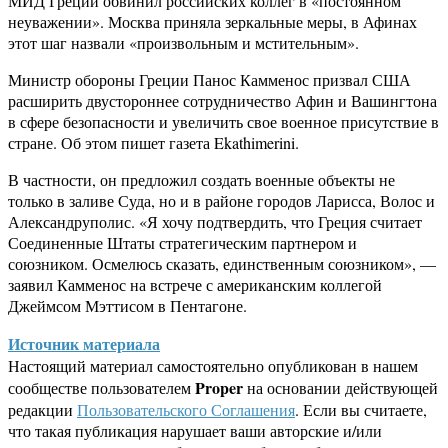
МИД Греции обвинил российских коллег в «постоянном
неуважении». Москва приняла зеркальные меры, в Афинах
этот шаг назвали «произвольным и мстительным».
Министр обороны Греции Панос Камменос призвал США
расширить двустороннее сотрудничество Афин и Вашингтона
в сфере безопасности и увеличить свое военное присутствие в
стране. Об этом пишет газета Ekathimerini.
В частности, он предложил создать военные объекты не
только в заливе Суда, но и в районе городов Ларисса, Волос и
Александруполис. «Я хочу подтвердить, что Греция считает
Соединенные Штаты стратегическим партнером и
союзником. Осмелюсь сказать, единственным союзником», —
заявил Камменос на встрече с американским коллегой
Джеймсом Мэттисом в Пентагоне.
Источник материала
Настоящий материал самостоятельно опубликован в нашем
Proper
сообществе пользователем
на основании действующей
редакции
Пользовательского Соглашения
. Если вы считаете,
что такая публикация нарушает ваши авторские и/или