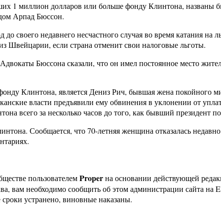
ших 1 миллион долларов или больше фонду Клинтона, названы
дом Арпад Бюссон.
 до своего недавнего несчастного случая во время катания на 
 из Швейцарии, если страна отменит свои налоговые льготы.
 Адвокаты Бюссона сказали, что он имел постоянное место жите
нду Клинтона, является Дениз Рич, бывшая жена покойного ми
иканские власти предъявили ему обвинения в уклонении от упла
она всего за несколько часов до того, как бывший президент по
интона. Сообщается, что 70-летняя женщина отказалась недавно
нтариях.
Proper
бществе пользователем
на основании действующей реда
ава, вам необходимо сообщить об этом администрации сайта на
 сроки устранено, виновные наказаны.