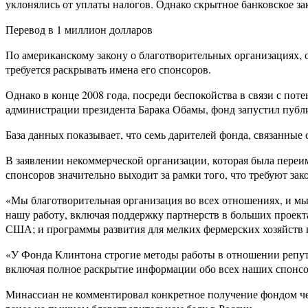
уклонялись от уплаты налогов. Однако скрытное банковское за
Перевод в 1 миллион долларов
По американскому закону о благотворительных организациях, 
требуется раскрывать имена его спонсоров.
Однако в конце 2008 года, посреди беспокойства в связи с по
администрации президента Барака Обамы, фонд запустил публ
База данных показывает, что семь дарителей фонда, связанны
В заявлении некоммерческой организации, которая была переи
спонсоров значительно выходит за рамки того, что требуют з
«Мы благотворительная организация во всех отношениях, и м
нашу работу, включая поддержку партнерств в больших проект
США; и программы развития для мелких фермерских хозяйств 
«У Фонда Клинтона строгие методы работы в отношении репут
включая полное раскрытие информации обо всех наших спонсо
Минассиан не комментировал конкретное получение фондом чек