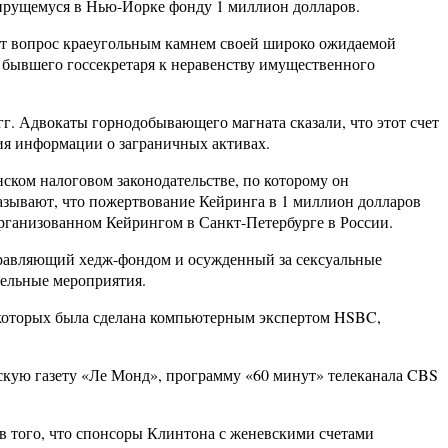
зирущемуся в Нью-Йорке фонду 1 миллион долларов.
тот вопрос краеугольным камнем своей широко ожидаемой
е бывшего госсекретаря к неравенству имущественного
г. Адвокаты горнодобывающего магната сказали, что этот счет
ия информации о заграничных активах.
ском налоговом законодательстве, по которому он
азывают, что пожертвование Кейринга в 1 миллион долларов
рганизованном Кейрингом в Санкт-Петербурге в России.
правляющий хедж-фондом и осужденный за сексуальные
тельные мероприятия.
 которых была сделана компьютерным экспертом HSBC,
кую газету «Ле Монд», программу «60 минут» телеканала CBS
в того, что спонсоры Клинтона с женевскими счетами