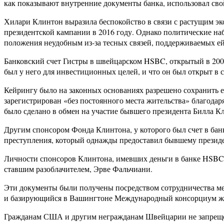
как показывают внутренние документы банка, использовал сво
Хилари Клинтон выразила беспокойство в связи с растущим э
президентской кампании в 2016 году. Однако политические на
положения неудобным из-за тесных связей, поддерживаемых е
Банковский счет Гистры в швейцарском HSBC, открытый в 2002 
был у него для инвестиционных целей, и что он был открыт в
Кейрингу было на законных основаниях разрешено сохранить е
зарегистрирован «без постоянного места жительства» благода
было сделано в обмен на участие бывшего президента Билла 
Другим спонсором Фонда Клинтона, у которого был счет в б
преступления, который однажды предоставил бывшему президе
Личности спонсоров Клинтона, имевших деньги в банке HSBC 
ставшим разоблачителем, Эрве Фальчиани.
Эти документы были получены посредством сотрудничества ме
и базирующийся в Вашингтоне Международный консорциум жу
Гражданам США и другим негражданам Швейцарии не запрещено