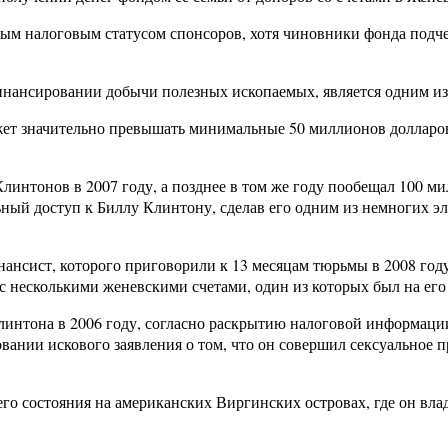
ным налоговым статусом спонсоров, хотя чиновники фонда подч
финансировании добычи полезных ископаемых, является одним и
жет значительно превышать минимальные 50 миллионов долларов,
нтонов в 2007 году, а позднее в том же году пообещал 100 мил
ный доступ к Биллу Клинтону, сделав его одним из немногих э
ансист, которого приговорили к 13 месяцам тюрьмы в 2008 год
несколькими женевскими счетами, один из которых был на его 
Клинтона в 2006 году, согласно раскрытию налоговой информа
новании искового заявления о том, что он совершил сексуальное
го состояния на американских Виргинских островах, где он вла