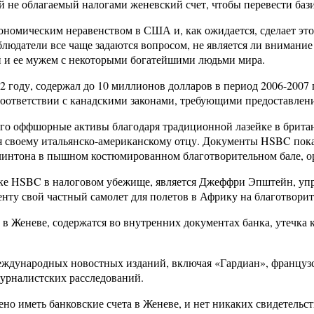
й не облагаемый налогами женевский счет, чтобы перевести ба
кономическим неравенством в США и, как ожидается, сделает э
блюдатели все чаще задаются вопросом, не является ли внимани
й и ее мужем с некоторыми богатейшими людьми мира.
году, содержал до 10 миллионов долларов в период 2006-2007 г
 соответствии с канадскими законами, требующими предоставлен
го оффшорные активы благодаря традиционной лазейке в британ
ря своему итальянско-американскому отцу. Документы HSBC пок
Клинтона в пышном костюмированном благотворительном бале, о
анке HSBC в налоговом убежище, является Джеффри Эпштейн, у
нту свой частный самолет для полетов в Африку на благотвори
в Женеве, содержатся во внутренних документах банка, утечка
ждународных новостных изданий, включая «Гардиан», французс
рналистских расследований.
 иметь банковские счета в Женеве, и нет никаких свидетельст