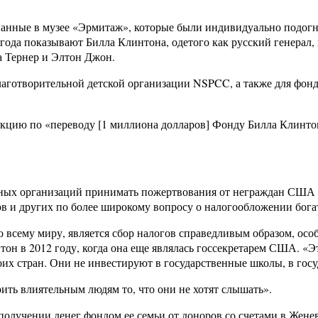
ванные в музее «Эрмитаж», которые были индивидуально подогн
года показывают Билла Клинтона, одетого как русский генерал
а Тернер и Элтон Джон.
благотворительной детской организации NSPCC, а также для фон
цию по «переводу [1 миллиона долларов] Фонду Билла Клинтона
ных организаций принимать пожертвования от неграждан США и
в и других по более широкому вопросу о налогообложении бога
 всему миру, является сбор налогов справедливым образом, особ
 в 2012 году, когда она еще являлась госсекретарем США. «Это
своих стран. Они не инвестируют в государственные школы, в го
ить влиятельным людям то, что они не хотят слышать».
олучении денег фондом ее семьи от доноров со счетами в Женев