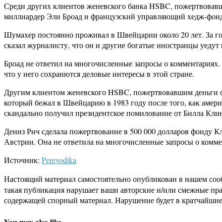
Среди других клиентов женевского банка HSBC, пожертвовав
миллиардер Эли Броад и французский управляющий хедж-фон
Шумахер постоянно проживал в Швейцарии около 20 лет. За год
сказал журналисту, что он и другие богатые иностранцы уедут
Броад не ответил на многочисленные запросы о комментариях.
что у него сохранются деловые интересы в этой стране.
Другим клиентом женевского HSBC, пожертвовавшим деньги фо
который бежал в Швейцарию в 1983 году после того, как амер
скандально получил президентское помилование от Билла Клинт
Дениз Рич сделала пожертвование в 500 000 долларов фонду Кл
Австрии. Она не ответила на многочисленные запросы о комме
Источник:
Perevodika
Настоящий материал самостоятельно опубликован в нашем соо
такая публикация нарушает ваши авторские и/или смежные пр
содержащей спорный материал. Нарушение будет в кратчайшие
You may also like...