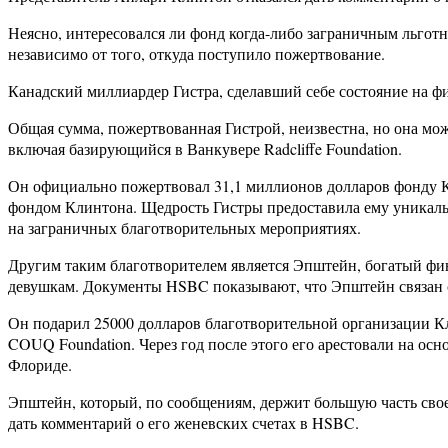
Неясно, интересовался ли фонд когда-либо заграничным льгот
независимо от того, откуда поступило пожертвование.
Канадский миллиардер Гистра, сделавший себе состояние на 
Общая сумма, пожертвованная Гистрой, неизвестна, но она мо
включая базирующийся в Ванкувере Radcliffe Foundation.
Он официально пожертвовал 31,1 миллионов долларов фонду Кли
фондом Клинтона. Щедрость Гистры предоставила ему уникаль
на заграничных благотворительных мероприятиях.
Другим таким благотворителем является Эпштейн, богатый фин
девушкам. Документы HSBC показывают, что Эпштейн связан с 
Он подарил 25000 долларов благотворительной организации 
COUQ Foundation. Через год после этого его арестовали на ос
Флориде.
Эпштейн, который, по сообщениям, держит большую часть свое
дать комментарий о его женевских счетах в HSBC.