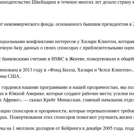
конодательство Швейцарии в течение многих лет делало страну 
от некоммерческого фонда, основанного бывшим президентом в 
тенциальными конфликтами интересов у Хилари Клинтон, которая 
ичную базу данных о своих спонсорах с приблизительными оцен
е с банковскими счетами в HSBC в Женеве, пожертвовали в обще
менована в 2013 году в «Фонд Билла, Хилари и Челси Клинтон»,
аконы США.
ы гордимся нашими программами и нашей прозрачностью, мы пол
ах в Южной Америке, которые создают рабочие места; усилия по
в Африке», — сказал Крейг Минассиан, главный начальник отде
ации спонсоров и прозрачности, которые перевыполняют требо
рах. Пожертвования этих спонсоров помогают улучшить жизни 
а на 1 миллион долларов от Кейринга в декабре 2005 года, под