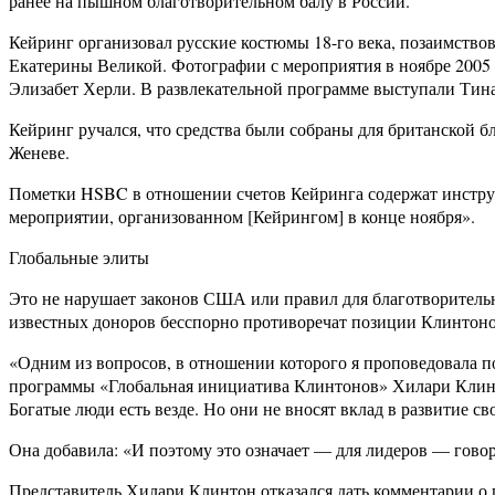
ранее на пышном благотворительном балу в России.
Кейринг организовал русские костюмы 18-го века, позаимство
Екатерины Великой. Фотографии с мероприятия в ноябре 2005 
Элизабет Херли. В развлекательной программе выступали Тин
Кейринг ручался, что средства были собраны для британской 
Женеве.
Пометки HSBC в отношении счетов Кейринга содержат инструк
мероприятии, организованном [Кейрингом] в конце ноября».
Глобальные элиты
Это не нарушает законов США или правил для благотворитель
известных доноров бесспорно противоречат позиции Клинтоно
«Одним из вопросов, в отношении которого я проповедовала по
программы «Глобальная инициатива Клинтонов» Хилари Клинтон
Богатые люди есть везде. Но они не вносят вклад в развитие 
Она добавила: «И поэтому это означает — для лидеров — говор
Представитель Хилари Клинтон отказался дать комментарии о п