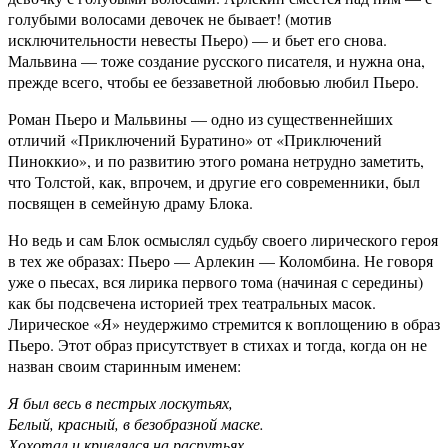
голубыми волосами девочек не бывает! (мотив
исключительности невесты Пьеро) — и бьет его снова.
Мальвина — тоже создание русского писателя, и нужна она,
прежде всего, чтобы ее беззаветной любовью любил Пьеро.
Роман Пьеро и Мальвины — одно из существеннейших
отличий «Приключений Буратино» от «Приключений
Пиноккио», и по развитию этого романа нетрудно заметить,
что Толстой, как, впрочем, и другие его современники, был
посвящен в семейную драму Блока.
Но ведь и сам Блок осмыслял судьбу своего лирического героя
в тех же образах: Пьеро — Арлекин — Коломбина. Не говоря
уже о пьесах, вся лирика первого тома (начиная с середины)
как бы подсвечена историей трех театральных масок.
Лирическое «Я» неудержимо стремится к воплощению в образ
Пьеро. Этот образ присутствует в стихах и тогда, когда он не
назван своим старинным именем:
Я был весь в пестрых лоскутьях,
Белый, красный, в безобразной маске.
Хохотал и кривлялся на распутьях,