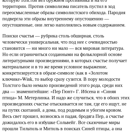
территории. Против символизма писатель пустил в ход
переосмысленные образы символистского обихода. Пародия
подвергла эти образы внутреннему опустошению —
опустошенные, они легко наполнялись новым содержанием.
Поиски счастья — рубрика столь обширная, столь
человечески универсальная, что под нее с очевидностью
становится — ни много ни мало — вся мировая литература.
Но если ограничиться созданными на фольклорной основе
литературными произведениями, в которых счастье получает
материальное и в то же время условное выражение,
конкретизируется в образе-символе (как в «Золотом
ключике»Wink, то выбор сразу сузится. В пору молодости
Толстого было немало произведений этого рода, среди них
два — знаменитейшие: «Пер Гюнт» Г. Ибсена и «Синяя
птица» М. Метерлинка. И надо же случиться, что в обоих этих
произведениях счастье отыскивается не там, где его ищут, не
на путях скитаний, а дома, под родимым и убогим кровом.
Весь свет прошел, возносясь и падая, бродяга Пер, а счастье
дожидалось его в избушке Сольвейг. Все сказочные миры
прошли Тильтиль и Митиль в поисках Синей птицы, а она