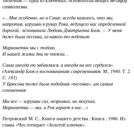
типичная — одна из ключевых, основополагающих метафор
символизма.
«
…Мне особенно, но и Саше, всегда казалось, что мы,
напротив, игрушки в руках Рока, ведущего нас определенной
дорогой,- вспоминала Любовь Дмитриевна Блок. — У меня
даже была песенка, из какого-то водевиля:
Марионетки мы с тобою,
И нашей жизни дни не тяжки…
Саша иногда ею забавлялся, а иногда на нее сердился»
(Александр Блок в воспоминаниях современников. М., 1980. Т. 2.
С. 183)
У Брюсова тоже была подобная «песенка», им самим
сочиненная:
Мы все — игрушки сил, незримых, но могучих,
Марионетки — мы, и Рок играет в нас…
»
Петровский М. C., Книги нашего детства , Книга , 1986. Из
главы «Что отпирает «Золотой ключик».