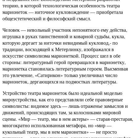
теорию, в которой технологическая особенность театра
марионеток — ниточное кукловождение — приобретала
общеэстетический и философский смысл.
Человек — невольный участник непонятного ему действа,
игрушка в руках таинственной и коварной судьбы, кукла,
которую дергает за ниточки невидимый кукловод,- по
традиции, восходящей к Метерлинку, изображался в
искусстве символизма марионеткой. Процесс шел в обе
стороны: литературный герой превращался в марионетку,
марионетка становилась литературным героем. Высмеивая
это увлечение, «Сатирикон» только увеличивал число
марионеток, дергающихся на подмостках литературы.
Устройство театра марионеток было идеальной моделью
мироустройства, как его представляли себе правоверные
символисты: видимое здесь — лишь отраженье замыслов и
движений, происходящих там, за колосниками мировой
сцены. «Мир — театр, мы в нем актеры» — старая-престарая,
многократно использованная метафора, но «мир —
кукольный театр, мы в нем марионетки» — не просто