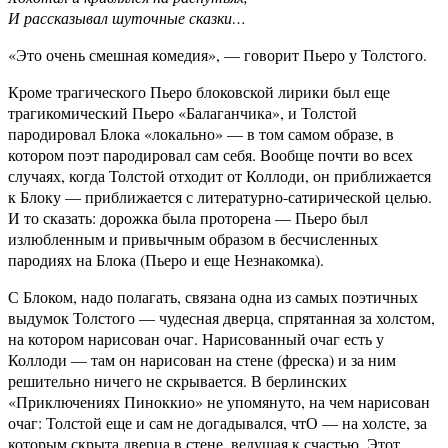
И рассказывал шуточные сказки…
«Это очень смешная комедия», — говорит Пьеро у Толстого.
Кроме трагического Пьеро блоковской лирики был еще
трагикомический Пьеро «Балаганчика», и Толстой
пародировал Блока «локально» — в том самом образе, в
котором поэт пародировал сам себя. Вообще почти во всех
случаях, когда Толстой отходит от Коллоди, он приближается
к Блоку — приближается с литературно-сатирической целью.
И то сказать: дорожка была проторена — Пьеро был
излюбленным и привычным образом в бесчисленных
пародиях на Блока (Пьеро и еще Незнакомка).
С Блоком, надо полагать, связана одна из самых поэтичных
выдумок Толстого — чудесная дверца, спрятанная за холстом,
на котором нарисован очаг. Нарисованный очаг есть у
Коллоди — там он нарисован на стене (фреска) и за ним
решительно ничего не скрывается. В берлинских
«Приключениях Пиноккио» не упомянуто, на чем нарисован
очаг: Толстой еще и сам не догадывался, чтО — на холсте, за
которым скрыта дверца в стене, ведущая к счастью. Этот