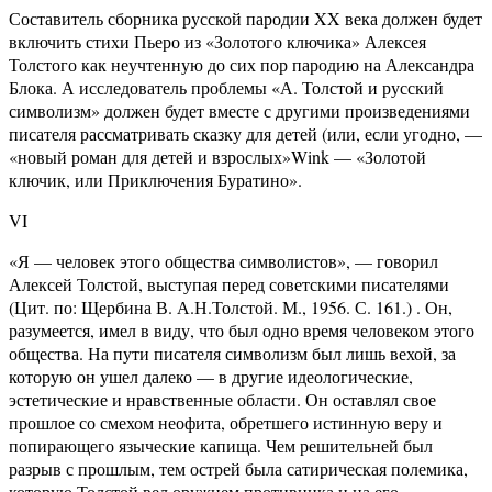
Составитель сборника русской пародии XX века должен будет
включить стихи Пьеро из «Золотого ключика» Алексея
Толстого как неучтенную до сих пор пародию на Александра
Блока. А исследователь проблемы «А. Толстой и русский
символизм» должен будет вместе с другими произведениями
писателя рассматривать сказку для детей (или, если угодно, —
«новый роман для детей и взрослых»Wink — «Золотой
ключик, или Приключения Буратино».
VI
«Я — человек этого общества символистов», — говорил
Алексей Толстой, выступая перед советскими писателями
(Цит. по: Щербина В. А.Н.Толстой. М., 1956. С. 161.) . Он,
разумеется, имел в виду, что был одно время человеком этого
общества. На пути писателя символизм был лишь вехой, за
которую он ушел далеко — в другие идеологические,
эстетические и нравственные области. Он оставлял свое
прошлое со смехом неофита, обретшего истинную веру и
попирающего языческие капища. Чем решительней был
разрыв с прошлым, тем острей была сатирическая полемика,
которую Толстой вел оружием противника и на его