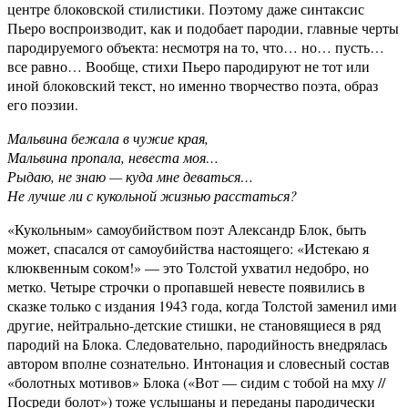
центре блоковской стилистики. Поэтому даже синтаксис
Пьеро воспроизводит, как и подобает пародии, главные черты
пародируемого объекта: несмотря на то, что… но… пусть…
все равно… Вообще, стихи Пьеро пародируют не тот или
иной блоковский текст, но именно творчество поэта, образ
его поэзии.
Мальвина бежала в чужие края,
Мальвина пропала, невеста моя…
Рыдаю, не знаю — куда мне деваться…
Не лучше ли с кукольной жизнью расстаться?
«Кукольным» самоубийством поэт Александр Блок, быть
может, спасался от самоубийства настоящего: «Истекаю я
клюквенным соком!» — это Толстой ухватил недобро, но
метко. Четыре строчки о пропавшей невесте появились в
сказке только с издания 1943 года, когда Толстой заменил ими
другие, нейтрально-детские стишки, не становящиеся в ряд
пародий на Блока. Следовательно, пародийность внедрялась
автором вполне сознательно. Интонация и словесный состав
«болотных мотивов» Блока («Вот — сидим с тобой на мху //
Посреди болот») тоже услышаны и переданы пародически