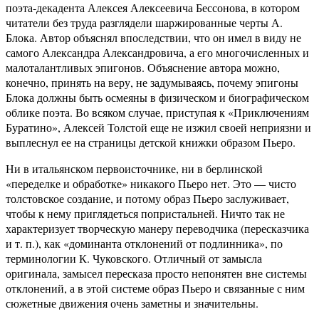
поэта-декадента Алексея Алексеевича Бессонова, в котором
читатели без труда разглядели шаржированные черты А.
Блока. Автор объяснял впоследствии, что он имел в виду не
самого Александра Александровича, а его многочисленных и
малоталантливых эпигонов. Объяснение автора можно,
конечно, принять на веру, не задумываясь, почему эпигоны
Блока должны быть осмеяны в физическом и биографическом
облике поэта. Во всяком случае, приступая к «Приключениям
Буратино», Алексей Толстой еще не изжил своей неприязни и
выплеснул ее на страницы детской книжки образом Пьеро.
Ни в итальянском первоисточнике, ни в берлинской
«переделке и обработке» никакого Пьеро нет. Это — чисто
толстовское создание, и потому образ Пьеро заслуживает,
чтобы к нему приглядеться попристальней. Ничто так не
характеризует творческую манеру переводчика (пересказчика
и т. п.), как «доминанта отклонений от подлинника», по
терминологии К. Чуковского. Отличный от замысла
оригинала, замысел пересказа просто непонятен вне системы
отклонений, а в этой системе образ Пьеро и связанные с ним
сюжетные движения очень заметны и значительны.