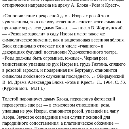
сатирически направлена на драму А. Блока «Роза и Крест».
«Сопоставление прекрасной дамы Изоры с розой то в
чувственном, то в сверхчувственном аспекте этого символа
проходит через всю драму Блока… — писал В. Жирмунский.
— «Розовые заросли» в саду Изоры имеют такое же
символическое значение, как и зацветающая весенняя яблоня.
Блок специально отмечает их в числе «главного» в
декорациях будущей постановки Художественного театра.
«Розы должны быть огромные, южные». Черная роза,
таинственно упавшая из рук Изоры на грудь Гаэтана, спящего
в розовой заросли, и подаренная им Бертрану, становится
символом любовного служения последнего…» (Жирмунский
В. М. Драма Александра Блока «Роза и Крест». Л., 1964. С. 53.
(Курсив мой.- М.П.).)
Толстой пародирует драму Блока, перевернув фетовский
перевертень еще раз — в смысловом отношении: роза,
упавшая из рук Изоры, становится розой, упавшей на лапу
Азора. Звуковое совпадение имен служит основой для
пародийного сопоставления, а платоническое обожание —
темой пародии. Палиндром превращается в насмешку над