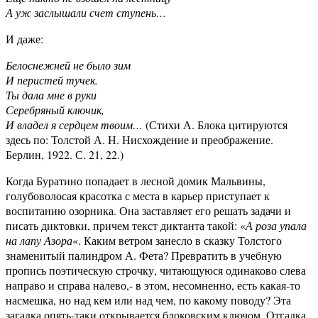
А уж заслышали счет ступень…
И даже:
Белоснежней не было зим
И перистей тучек.
Ты дала мне в руки
Серебряный ключик,
И владел я сердцем твоим…
(Стихи А. Блока цитируются
здесь по: Толстой А. Н. Нисхождение и преображение.
Берлин, 1922. С. 21, 22.)
Когда Буратино попадает в лесной домик Мальвины,
голубоволосая красотка с места в карьер приступает к
воспитанию озорника. Она заставляет его решать задачи и
писать диктовки, причем текст диктанта такой: «
А роза упала
на лапу Азора
«. Каким ветром занесло в сказку Толстого
знаменитый палиндром А. Фета? Превратить в учебную
пропись поэтическую строчку, читающуюся одинаково слева
направо и справа налево,- в этом, несомненно, есть какая-то
насмешка, но над кем или над чем, по какому поводу? Эта
загадка опять-таки открывается блоковским ключом. Отгадка