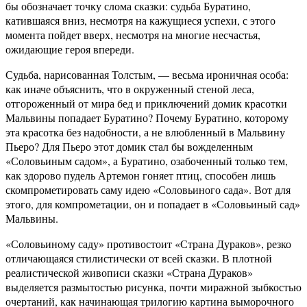
бы обозначает точку слома сказки: судьба Буратино,
катившаяся вниз, несмотря на кажущиеся успехи, с этого
момента пойдет вверх, несмотря на многие несчастья,
ожидающие героя впереди.
Судьба, нарисованная Толстым, — весьма ироничная особа:
как иначе объяснить, что в окруженный стеной леса,
отгороженный от мира бед и приключений домик красотки
Мальвины попадает Буратино? Почему Буратино, которому
эта красотка без надобности, а не влюбленный в Мальвину
Пьеро? Для Пьеро этот домик стал бы вожделенным
«Соловьиным садом», а Буратино, озабоченный только тем,
как здорово пудель Артемон гоняет птиц, способен лишь
скомпрометировать саму идею «Соловьиного сада». Вот для
этого, для компрометации, он и попадает в «Соловьиный сад»
Мальвины.
«Соловьиному саду» противостоит «Страна Дураков», резко
отличающаяся стилистически от всей сказки. В плотной
реалистической живописи сказки «Страна Дураков»
выделяется размытостью рисунка, почти миражной зыбкостью
очертаний, как начинающая трилогию картина выморочного