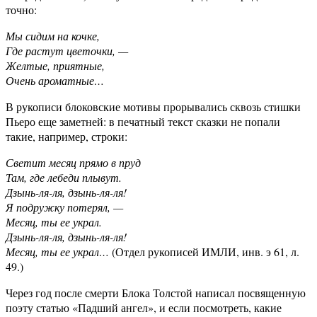
точно:
Мы сидим на кочке,
Где растут цветочки, —
Желтые, приятные,
Очень ароматные…
В рукописи блоковские мотивы прорывались сквозь стишки
Пьеро еще заметней: в печатный текст сказки не попали
такие, например, строки:
Светит месяц прямо в пруд
Там, где лебеди плывут.
Дзынь-ля-ля, дзынь-ля-ля!
Я подружку потерял, —
Месяц, ты ее украл.
Дзынь-ля-ля, дзынь-ля-ля!
Месяц, ты ее украл…
(Отдел рукописей ИМЛИ, инв. э 61, л.
49.)
Через год после смерти Блока Толстой написал посвященную
поэту статью «Падший ангел», и если посмотреть, какие