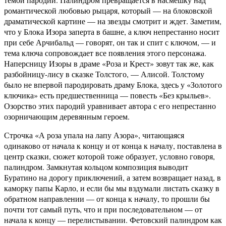
романтической любовью рыцаря, который — на блоковской
драматической картине — на звезды смотрит и ждет. Заметим,
что у Блока Изора заперта в башне, а ключ непрестанно носит
при себе Арчибальд — говорят, он так и спит с ключом, — и
тема ключа сопровождает все появления этого персонажа.
Наперсницу Изоры в драме «Роза и Крест» зовут так же, как
разбойницу-лису в сказке Толстого, — Алисой. Толстому
было не впервой пародировать драму Блока, здесь у «Золотого
ключика» есть предшественница — повесть «Без крыльев».
Озорство этих пародий уравнивает автора с его непрестанно
озорничающим деревянным героем.
Строчка «А роза упала на лапу Азора», читающаяся
одинаково от начала к концу и от конца к началу, поставлена в
центр сказки, сюжет которой тоже образует, условно говоря,
палиндром. Замкнутая кольцом композиция выводит
Буратино на дорогу приключений, а затем возвращает назад, в
каморку папы Карло, и если бы мы вздумали листать сказку в
обратном направлении — от конца к началу, то прошли бы
почти тот самый путь, что и при последовательном — от
начала к концу — перелистывании. Фетовский палиндром как