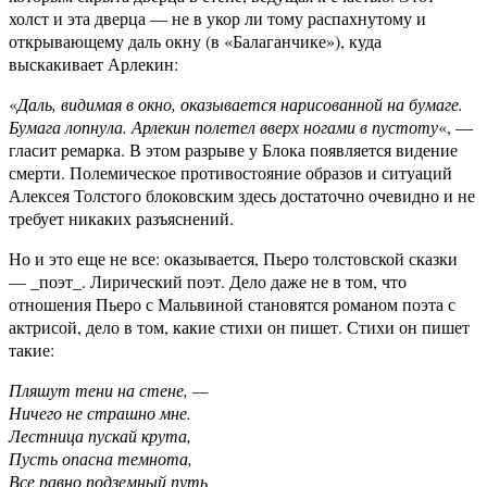
холст и эта дверца — не в укор ли тому распахнутому и
открывающему даль окну (в «Балаганчике»), куда
выскакивает Арлекин:
«
Даль, видимая в окно, оказывается нарисованной на бумаге.
Бумага лопнула. Арлекин полетел вверх ногами в пустоту
«, —
гласит ремарка. В этом разрыве у Блока появляется видение
смерти. Полемическое противостояние образов и ситуаций
Алексея Толстого блоковским здесь достаточно очевидно и не
требует никаких разъяснений.
Но и это еще не все: оказывается, Пьеро толстовской сказки
— _поэт_. Лирический поэт. Дело даже не в том, что
отношения Пьеро с Мальвиной становятся романом поэта с
актрисой, дело в том, какие стихи он пишет. Стихи он пишет
такие:
Пляшут тени на стене, —
Ничего не страшно мне.
Лестница пускай крута,
Пусть опасна темнота,
Все равно подземный путь