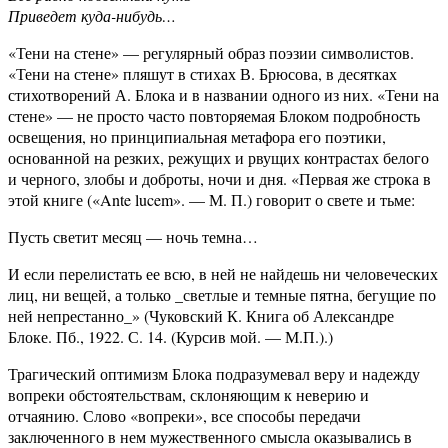
Приведет куда-нибудь…
«Тени на стене» — регулярный образ поэзии символистов.
«Тени на стене» пляшут в стихах В. Брюсова, в десятках
стихотворений А. Блока и в названии одного из них. «Тени на
стене» — не просто часто повторяемая Блоком подробность
освещения, но принципиальная метафора его поэтики,
основанной на резких, режущих и рвущих контрастах белого
и черного, злобы и доброты, ночи и дня. «Первая же строка в
этой книге («Ante lucem». — М. П.) говорит о свете и тьме:
Пусть светит месяц — ночь темна…
И если перелистать ее всю, в ней не найдешь ни человеческих
лиц, ни вещей, а только _светлые и темные пятна, бегущие по
ней непрестанно_» (Чуковский К. Книга об Александре
Блоке. Пб., 1922. С. 14. (Курсив мой. — М.П.).)
Трагический оптимизм Блока подразумевал веру и надежду
вопреки обстоятельствам, склоняющим к неверию и
отчаянию. Слово «вопреки», все способы передачи
заключенного в нем мужественного смысла оказывались в