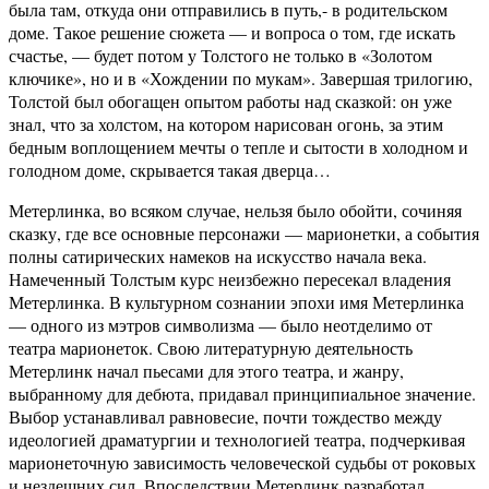
была там, откуда они отправились в путь,- в родительском
доме. Такое решение сюжета — и вопроса о том, где искать
счастье, — будет потом у Толстого не только в «Золотом
ключике», но и в «Хождении по мукам». Завершая трилогию,
Толстой был обогащен опытом работы над сказкой: он уже
знал, что за холстом, на котором нарисован огонь, за этим
бедным воплощением мечты о тепле и сытости в холодном и
голодном доме, скрывается такая дверца…
Метерлинка, во всяком случае, нельзя было обойти, сочиняя
сказку, где все основные персонажи — марионетки, а события
полны сатирических намеков на искусство начала века.
Намеченный Толстым курс неизбежно пересекал владения
Метерлинка. В культурном сознании эпохи имя Метерлинка
— одного из мэтров символизма — было неотделимо от
театра марионеток. Свою литературную деятельность
Метерлинк начал пьесами для этого театра, и жанру,
выбранному для дебюта, придавал принципиальное значение.
Выбор устанавливал равновесие, почти тождество между
идеологией драматургии и технологией театра, подчеркивая
марионеточную зависимость человеческой судьбы от роковых
и нездешних сил. Впоследствии Метерлинк разработал