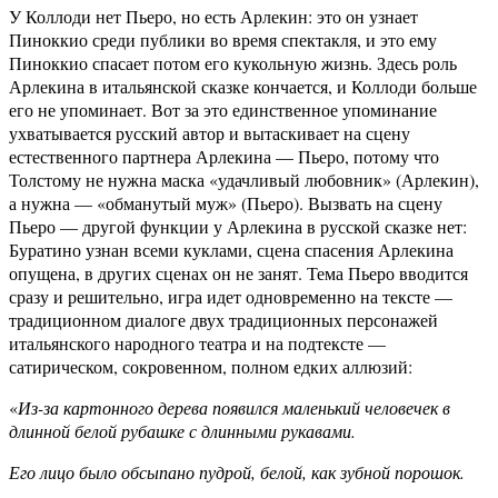
У Коллоди нет Пьеро, но есть Арлекин: это он узнает
Пиноккио среди публики во время спектакля, и это ему
Пиноккио спасает потом его кукольную жизнь. Здесь роль
Арлекина в итальянской сказке кончается, и Коллоди больше
его не упоминает. Вот за это единственное упоминание
ухватывается русский автор и вытаскивает на сцену
естественного партнера Арлекина — Пьеро, потому что
Толстому не нужна маска «удачливый любовник» (Арлекин),
а нужна — «обманутый муж» (Пьеро). Вызвать на сцену
Пьеро — другой функции у Арлекина в русской сказке нет:
Буратино узнан всеми куклами, сцена спасения Арлекина
опущена, в других сценах он не занят. Тема Пьеро вводится
сразу и решительно, игра идет одновременно на тексте —
традиционном диалоге двух традиционных персонажей
итальянского народного театра и на подтексте —
сатирическом, сокровенном, полном едких аллюзий:
«
Из-за картонного дерева появился маленький человечек в
длинной белой рубашке с длинными рукавами.
Его лицо было обсыпано пудрой, белой, как зубной порошок.