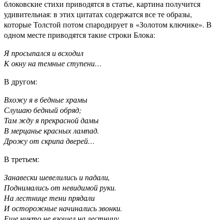
блоковские стихи приводятся в статье, картина получится
удивительная: в этих цитатах содержатся все те образы,
которые Толстой потом спародирует в «Золотом ключике». В
одном месте приводятся такие строки Блока:
Я просыпался и всходил
К окну на темные ступени…
В другом:
Вхожу я в бедные храмы
Слушаю бедный обряд;
Там жду я прекрасной дамы
В мерцанье красных лампад.
Дрожу от скрипа дверей…
В третьем:
Занавески шевелились и падали,
Поднимались от невидимой руки.
На лестнице тени прядали
И осторожные начинались звонки.
Еще никто не взошел на лестницу