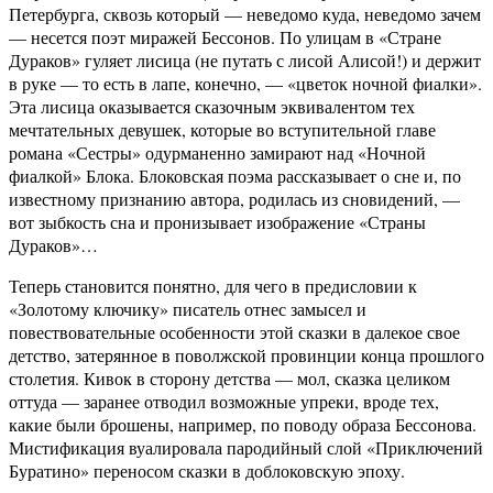
Петербурга, сквозь который — неведомо куда, неведомо зачем
— несется поэт миражей Бессонов. По улицам в «Стране
Дураков» гуляет лисица (не путать с лисой Алисой!) и держит
в руке — то есть в лапе, конечно, — «цветок ночной фиалки».
Эта лисица оказывается сказочным эквивалентом тех
мечтательных девушек, которые во вступительной главе
романа «Сестры» одурманенно замирают над «Ночной
фиалкой» Блока. Блоковская поэма рассказывает о сне и, по
известному признанию автора, родилась из сновидений, —
вот зыбкость сна и пронизывает изображение «Страны
Дураков»…
Теперь становится понятно, для чего в предисловии к
«Золотому ключику» писатель отнес замысел и
повествовательные особенности этой сказки в далекое свое
детство, затерянное в поволжской провинции конца прошлого
столетия. Кивок в сторону детства — мол, сказка целиком
оттуда — заранее отводил возможные упреки, вроде тех,
какие были брошены, например, по поводу образа Бессонова.
Мистификация вуалировала пародийный слой «Приключений
Буратино» переносом сказки в доблоковскую эпоху.