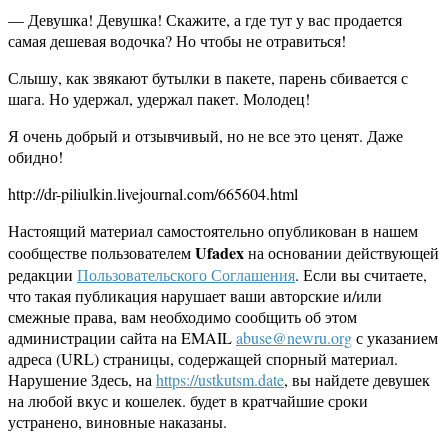
— Девушка! Девушка! Скажите, а где тут у вас продается
самая дешевая водочка? Но чтобы не отравиться!
Слышу, как звякают бутылки в пакете, парень сбивается с
шага. Но удержал, удержал пакет. Молодец!
Я очень добрый и отзывчивый, но не все это ценят. Даже
обидно!
http://dr-piliulkin.livejournal.com/665604.html
Настоящий материал самостоятельно опубликован в нашем
Ufadex
сообществе пользователем
на основании действующей
редакции
Пользовательского Соглашения
. Если вы считаете,
что такая публикация нарушает ваши авторские и/или
смежные права, вам необходимо сообщить об этом
администрации сайта на EMAIL
abuse@newru.org
с указанием
адреса (URL) страницы, содержащей спорный материал.
Нарушение Здесь, на
https://ustkutsm.date
, вы найдете девушек
на любой вкус и кошелек. будет в кратчайшие сроки
устранено, виновные наказаны.