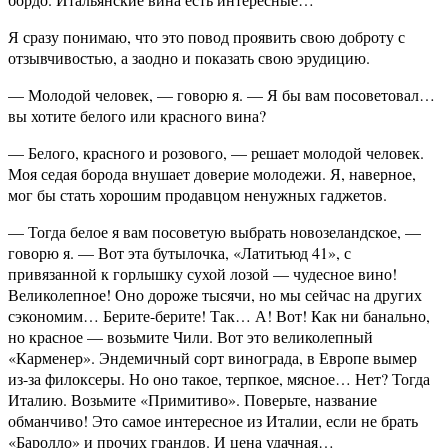
Я сразу понимаю, что это повод проявить свою доброту с
отзывчивостью, а заодно и показать свою эрудицию.
— Молодой человек, — говорю я. — Я бы вам посоветовал…
вы хотите белого или красного вина?
— Белого, красного и розового, — решает молодой человек.
Моя седая борода внушает доверие молодежи. Я, наверное,
мог бы стать хорошим продавцом ненужных гаджетов.
— Тогда белое я вам посоветую выбрать новозеландское, —
говорю я. — Вот эта бутылочка, «Латитьюд 41», с
привязанной к горлышку сухой лозой — чудесное вино!
Великолепное! Оно дороже тысячи, но мы сейчас на других
сэкономим… Берите-берите! Так… А! Вот! Как ни банально,
но красное — возьмите Чили. Вот это великолепный
«Карменер». Эндемичный сорт винограда, в Европе вымер
из-за филоксеры. Но оно такое, терпкое, мясное… Нет? Тогда
Италию. Возьмите «Примитиво». Поверьте, название
обманчиво! Это самое интересное из Италии, если не брать
«Баролло» и прочих грандов. И цена удачная…