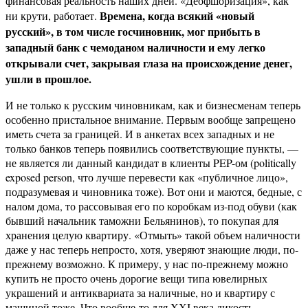
финансовая реальность наших дней. «Деофшоризация», как
Времена, когда всякий «новый
ни крути, работает.
русский», в том числе госчиновник, мог прибыть в
западный банк с чемоданом наличности и ему легко
открывали счет, закрывая глаза на происхождение денег,
ушли в прошлое.
И не только к русским чиновникам, как и бизнесменам теперь
особенно пристальное внимание. Первым вообще запрещено
иметь счета за границей. И в анкетах всех западных и не
только банков теперь появились соответствующие пункты, —
не является ли данный кандидат в клиенты PEP-ом (politically
exposed person, что лучше перевести как «публичное лицо»,
подразумевая и чиновника тоже). Вот они и маются, бедные, с
налом дома, то рассовывая его по коробкам из-под обуви (как
бывший начальник таможни Бельянинов), то покупая для
хранения целую квартиру. «Отмыть» такой объем наличности
даже у нас теперь непросто, хотя, уверяют знающие люди, по-
прежнему возможно. К примеру, у нас по-прежнему можно
купить не просто очень дорогие вещи типа ювелирных
украшений и антиквариата за наличные, но и квартиру с
машиной тоже. Что вообще-то для XXI века дикость.