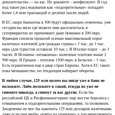
доказательства — на вас. Не докажете – конфискуют. В год
под такие расследования как «подозрительные» попадает
более 1,6 млн транзакций и десятки тысяч людей.
В ЕС скоро банкноты в 500 будут официально отменены, уже
сегодня вы мало где можете ими расплатиться, в
супермаркетах не принимают даже бумажки в 200 евро.
Франция снизила прошлой осенью максимальный порог
наличных платежей для граждан страны с 3 тыс. до 1 тыс.
евро (для туристов оставили 10 тыс.). В Италии порог – до 3
тысяч. В Испании «незаконны» наличные платежи выше 2
500 евро. В Греции – потолок 1500 евро, в Бельгии – 3 тыс.
Есть ограничения еще в ряде стран Европы. Хотя в ЕС таких
пока меньшинство, но тенденция набирает обороты.
В любом случае, 125 млн налом вы нигде уже в банк не
положите. Либо положите в такой, откуда их уже не
снимите никогда, а снимут за вас другие.
Если бы
российский ЦБ и Росфинмониторинг еще жестче боролись с
отмыванием и подозрительными операциями, то полковник
Захарченко не мог бы накопить 125 млн долларов наличными,
даже если они якобы «взяты на хранение» у топ-менеджмента