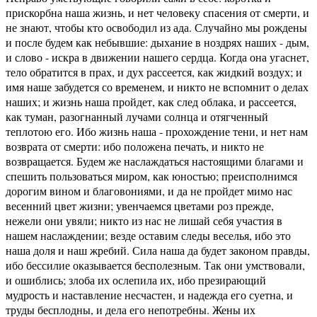
прискорбна наша жизнь, и нет человеку спасения от смерти, и
не знают, чтобы кто освободил из ада. Случайно мы рождены
и после будем как небывшие: дыхание в ноздрях наших - дым,
и слово - искра в движении нашего сердца. Когда она угаснет,
тело обратится в прах, и дух рассеется, как жидкий воздух; и
имя наше забудется со временем, и никто не вспомнит о делах
наших; и жизнь наша пройдет, как след облака, и рассеется,
как туман, разогнанный лучами солнца и отягченный
теплотою его. Ибо жизнь наша - прохождение тени, и нет нам
возврата от смерти: ибо положена печать, и никто не
возвращается. Будем же наслаждаться настоящими благами и
спешить пользоваться миром, как юностью; преисполнимся
дорогим вином и благовониями, и да не пройдет мимо нас
весенний цвет жизни; увенчаемся цветами роз прежде,
нежели они увяли; никто из нас не лишай себя участия в
нашем наслаждении; везде оставим следы веселья, ибо это
наша доля и наш жребий. Сила наша да будет законом правды,
ибо бессилие оказывается бесполезным. Так они умствовали,
и ошиблись; злоба их ослепила их, ибо презирающий
мудрость и наставление несчастен, и надежда его суетна, и
труды бесплодны, и дела его непотребны. Жены их