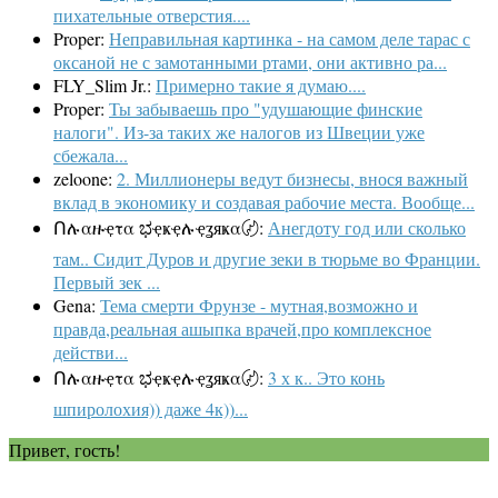
пихательные отверстия....
Proper:
Неправильная картинка - на самом деле тарас с
оксаной не с замотанными ртами, они активно ра...
FLY_Slim Jr.:
Примерно такие я думаю....
Proper:
Ты забываешь про "удушающие финские
налоги". Из-за таких же налогов из Швеции уже
сбежала...
zeloone:
2. Миллионеры ведут бизнесы, внося важный
вклад в экономику и создавая рабочие места. Вообще...
Ոሉαዙҿτα ಭҿҝҿሉҿʓяҝα〄:
Анегдоту год или сколько
там.. Сидит Дуров и другие зеки в тюрьме во Франции.
Первый зек ...
Gena:
Тема смерти Фрунзе - мутная,возможно и
правда,реальная ашыпка врачей,про комплексное
действи...
Ոሉαዙҿτα ಭҿҝҿሉҿʓяҝα〄:
3 х к.. Это конь
шпиролохия)) даже 4к))...
Привет, гость!