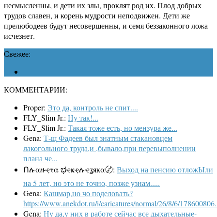
несмысленны, и дети их злы, проклят род их. Плод добрых
трудов славен, и корень мудрости неподвижен. Дети же
прелюбодеев будут несовершенны, и семя беззаконного ложа
исчезнет.
Свежее:
КОММЕНТАРИИ:
Proper:
Это да, контроль не спит....
FLY_Slim Jr.:
Ну так!...
FLY_Slim Jr.:
Такая тоже есть, но мензура же...
Gena:
Т-щ Фадеев был знатным стакановцем
лакогольного труда,и ,бывало,при перевыполнении
плана че...
Ոሉαዙҿτα ಭҿҝҿሉҿʓяҝα〄:
Выход на пенсию отложЫли
на 5 лет, но это не точно, позже узнам.....
Gena:
Кашмар,но чо поделовать?
https://www.anekdot.ru/i/caricatures/normal/26/8/6/178600806.
Gena:
Ну да,у них в работе сейчас все дыхательные-