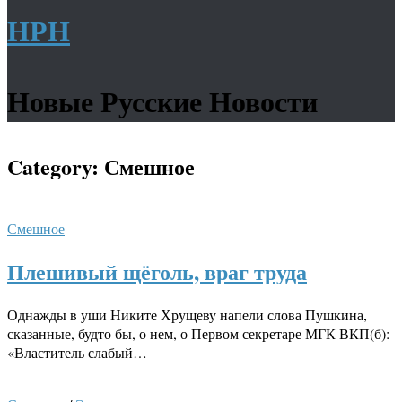
НРН
Новые Русские Новости
Category:
Смешное
Смешное
Плешивый щёголь, враг труда
Однажды в уши Никите Хрущеву напели слова Пушкина,
сказанные, будто бы, о нем, о Первом секретаре МГК ВКП(б):
«Властитель слабый…