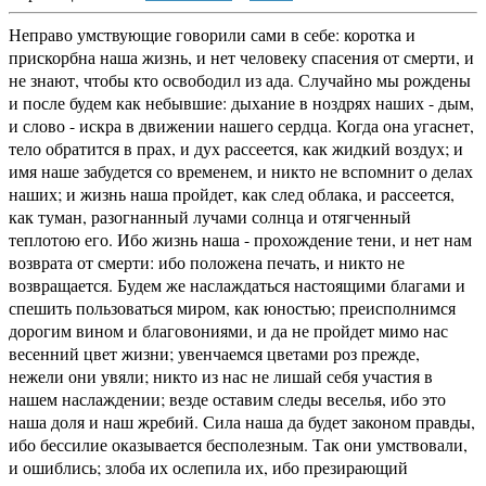
Неправо умствующие говорили сами в себе: коротка и
прискорбна наша жизнь, и нет человеку спасения от смерти, и
не знают, чтобы кто освободил из ада. Случайно мы рождены
и после будем как небывшие: дыхание в ноздрях наших - дым,
и слово - искра в движении нашего сердца. Когда она угаснет,
тело обратится в прах, и дух рассеется, как жидкий воздух; и
имя наше забудется со временем, и никто не вспомнит о делах
наших; и жизнь наша пройдет, как след облака, и рассеется,
как туман, разогнанный лучами солнца и отягченный
теплотою его. Ибо жизнь наша - прохождение тени, и нет нам
возврата от смерти: ибо положена печать, и никто не
возвращается. Будем же наслаждаться настоящими благами и
спешить пользоваться миром, как юностью; преисполнимся
дорогим вином и благовониями, и да не пройдет мимо нас
весенний цвет жизни; увенчаемся цветами роз прежде,
нежели они увяли; никто из нас не лишай себя участия в
нашем наслаждении; везде оставим следы веселья, ибо это
наша доля и наш жребий. Сила наша да будет законом правды,
ибо бессилие оказывается бесполезным. Так они умствовали,
и ошиблись; злоба их ослепила их, ибо презирающий