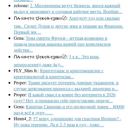
zeloone:
2. Миллионеры ведут бизнесы, внося важный
вклад в экономику и создавая рабочие места. Вообще...
Ոሉαዙҿτα ಭҿҝҿሉҿʓяҝα〄:
Анегдоту год или сколько
там.. Сидит Дуров и другие зеки в тюрьме во Франции.
Первый зек ...
Gena:
Тема смерти Фрунзе - мутная,возможно и
правда,реальная ашыпка врачей,про комплексное
действи...
Ոሉαዙҿτα ಭҿҝҿሉҿʓяҝα〄:
3 х к.. Это конь
шпиролохия)) даже 4к))...
FLY_Slim Jr.:
Криптотарас и криптокошелек с
криптовалютой в криптосша...
Proper:
Трамп рискует потерять доверие украинцев, в
случае затягивания процесса с выдачей лицензии н...
Proper:
И какой смысл в компе без интернета в 2026
году? Нет, я прекрасно себе представляю опреде...
Gena:
Капитан Свинемо и его пидводний човен... 80000
раз,и всё в дупу.......
Hmm4_2:
57 млрд. одноразово для спасения Японии? -
Ну пока терпимо. Да и 2-3 раза в год - тоже....