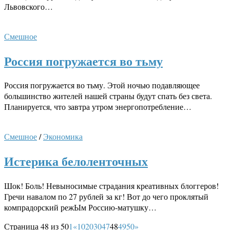
Львовского…
Смешное
Россия погружается во тьму
Россия погружается во тьму. Этой ночью подавляющее
большинство жителей нашей страны будут спать без света.
Планируется, что завтра утром энергопотребление…
Смешное
/
Экономика
Истерика белоленточных
Шок! Боль! Невыносимые страдания креативных блоггеров!
Гречи навалом по 27 рублей за кг! Вот до чего проклятый
компрадорский режЫм Россию-матушку…
Страница 48 из 50
1
«
10
20
30
47
48
49
50
»