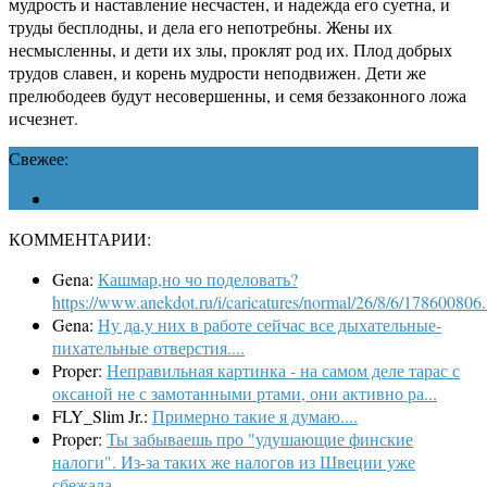
мудрость и наставление несчастен, и надежда его суетна, и
труды бесплодны, и дела его непотребны. Жены их
несмысленны, и дети их злы, проклят род их. Плод добрых
трудов славен, и корень мудрости неподвижен. Дети же
прелюбодеев будут несовершенны, и семя беззаконного ложа
исчезнет.
Свежее:
КОММЕНТАРИИ:
Gena:
Кашмар,но чо поделовать?
https://www.anekdot.ru/i/caricatures/normal/26/8/6/178600806.
Gena:
Ну да,у них в работе сейчас все дыхательные-
пихательные отверстия....
Proper:
Неправильная картинка - на самом деле тарас с
оксаной не с замотанными ртами, они активно ра...
FLY_Slim Jr.:
Примерно такие я думаю....
Proper:
Ты забываешь про "удушающие финские
налоги". Из-за таких же налогов из Швеции уже
сбежала...