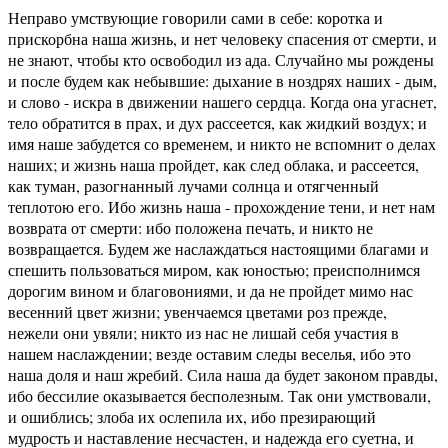
Неправо умствующие говорили сами в себе: коротка и
прискорбна наша жизнь, и нет человеку спасения от смерти, и
не знают, чтобы кто освободил из ада. Случайно мы рождены
и после будем как небывшие: дыхание в ноздрях наших - дым,
и слово - искра в движении нашего сердца. Когда она угаснет,
тело обратится в прах, и дух рассеется, как жидкий воздух; и
имя наше забудется со временем, и никто не вспомнит о делах
наших; и жизнь наша пройдет, как след облака, и рассеется,
как туман, разогнанный лучами солнца и отягченный
теплотою его. Ибо жизнь наша - прохождение тени, и нет нам
возврата от смерти: ибо положена печать, и никто не
возвращается. Будем же наслаждаться настоящими благами и
спешить пользоваться миром, как юностью; преисполнимся
дорогим вином и благовониями, и да не пройдет мимо нас
весенний цвет жизни; увенчаемся цветами роз прежде,
нежели они увяли; никто из нас не лишай себя участия в
нашем наслаждении; везде оставим следы веселья, ибо это
наша доля и наш жребий. Сила наша да будет законом правды,
ибо бессилие оказывается бесполезным. Так они умствовали,
и ошиблись; злоба их ослепила их, ибо презирающий
мудрость и наставление несчастен, и надежда его суетна, и