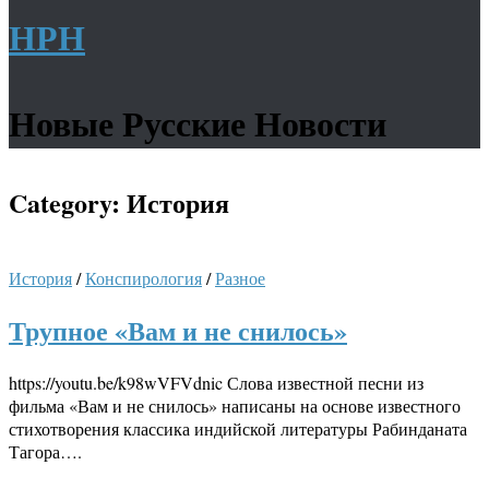
НРН
Новые Русские Новости
Category:
История
История
/
Конспирология
/
Разное
Трупное «Вам и не снилось»
https://youtu.be/k98wVFVdnic Слова известной песни из
фильма «Вам и не снилось» написаны на основе известного
стихотворения классика индийской литературы Рабинданата
Тагора….