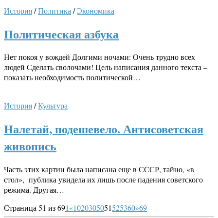
История
/
Политика
/
Экономика
Политическая азбука
Нет покоя у вождей Долгими ночами: Очень трудно всех
людей Сделать сволочами! Цель написания данного текста –
показать необходимость политической…
История
/
Культура
Налетай, подешевело. Антисоветская
живопись
Часть этих картин была написана еще в СССР, тайно, «в
стол», публика увидела их лишь после падения советского
режима. Другая…
Страница 51 из 69
1
«
10
20
30
50
51
52
53
60
»
69