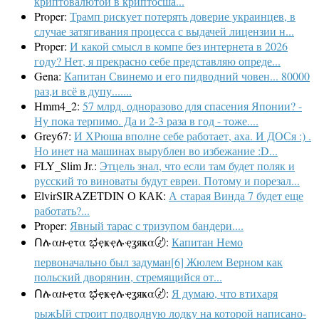
криптовалютой в криптосша...
Proper:
Трамп рискует потерять доверие украинцев, в
случае затягивания процесса с выдачей лицензии н...
Proper:
И какой смысл в компе без интернета в 2026
году? Нет, я прекрасно себе представляю опреде...
Gena:
Капитан Свинемо и его пидводний човен... 80000
раз,и всё в дупу.......
Hmm4_2:
57 млрд. одноразово для спасения Японии? -
Ну пока терпимо. Да и 2-3 раза в год - тоже....
Grey67:
И ХРюша вполне себе работает, аха. И ДОСя :) .
Но инет на машинах вырублен во избежание :D...
FLY_Slim Jr.:
Этцель знал, что если там будет поляк и
русский то виноваты будут евреи. Потому и порезал...
ElvirSIRAZETDIN О КАК:
А старая Винда 7 будет еще
работать?...
Proper:
Явный тарас с тризупом бандери....
Ոሉαዙҿτα ಭҿҝҿሉҿʓяҝα〄:
Капитан Немо
первоначально был задуман[6] Жюлем Верном как
польский дворянин, стремящийся от...
Ոሉαዙҿτα ಭҿҝҿሉҿʓяҝα〄:
Я думаю, что втихаря
рыжЫй строит подводную лодку на которой написано-