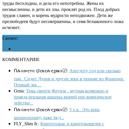
труды бесплодны, и дела его непотребны. Жены их
несмысленны, и дети их злы, проклят род их. Плод добрых
трудов славен, и корень мудрости неподвижен. Дети же
прелюбодеев будут несовершенны, и семя беззаконного ложа
исчезнет.
Свежее:
КОММЕНТАРИИ:
Ոሉαዙҿτα ಭҿҝҿሉҿʓяҝα〄:
Анегдоту год или сколько
там.. Сидит Дуров и другие зеки в тюрьме во Франции.
Первый зек ...
Gena:
Тема смерти Фрунзе - мутная,возможно и
правда,реальная ашыпка врачей,про комплексное
действи...
Ոሉαዙҿτα ಭҿҝҿሉҿʓяҝα〄:
3 х к.. Это конь
шпиролохия)) даже 4к))...
FLY_Slim Jr.:
Криптотарас и криптокошелек с