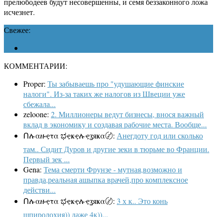
прелюбодеев будут несовершенны, и семя беззаконного ложа
исчезнет.
Свежее:
КОММЕНТАРИИ:
Proper:
Ты забываешь про "удушающие финские
налоги". Из-за таких же налогов из Швеции уже
сбежала...
zeloone:
2. Миллионеры ведут бизнесы, внося важный
вклад в экономику и создавая рабочие места. Вообще...
Ոሉαዙҿτα ಭҿҝҿሉҿʓяҝα〄:
Анегдоту год или сколько
там.. Сидит Дуров и другие зеки в тюрьме во Франции.
Первый зек ...
Gena:
Тема смерти Фрунзе - мутная,возможно и
правда,реальная ашыпка врачей,про комплексное
действи...
Ոሉαዙҿτα ಭҿҝҿሉҿʓяҝα〄:
3 х к.. Это конь
шпиролохия)) даже 4к))...