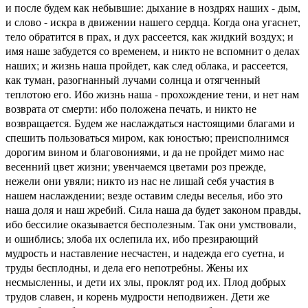
и после будем как небывшие: дыхание в ноздрях наших - дым,
и слово - искра в движении нашего сердца. Когда она угаснет,
тело обратится в прах, и дух рассеется, как жидкий воздух; и
имя наше забудется со временем, и никто не вспомнит о делах
наших; и жизнь наша пройдет, как след облака, и рассеется,
как туман, разогнанный лучами солнца и отягченный
теплотою его. Ибо жизнь наша - прохождение тени, и нет нам
возврата от смерти: ибо положена печать, и никто не
возвращается. Будем же наслаждаться настоящими благами и
спешить пользоваться миром, как юностью; преисполнимся
дорогим вином и благовониями, и да не пройдет мимо нас
весенний цвет жизни; увенчаемся цветами роз прежде,
нежели они увяли; никто из нас не лишай себя участия в
нашем наслаждении; везде оставим следы веселья, ибо это
наша доля и наш жребий. Сила наша да будет законом правды,
ибо бессилие оказывается бесполезным. Так они умствовали,
и ошиблись; злоба их ослепила их, ибо презирающий
мудрость и наставление несчастен, и надежда его суетна, и
труды бесплодны, и дела его непотребны. Жены их
несмысленны, и дети их злы, проклят род их. Плод добрых
трудов славен, и корень мудрости неподвижен. Дети же