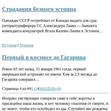
Страдания бедного эстонца
Однажды СССР потребовал от Канады выдать для суда
унтерштурмфюрера СС Александера Лаака — бывшего
коменданта концлагерей Ягала Калеви-Лиива в Эстонии…
История
/
Техника
Первый в космосе до Гагарина
Ровно 65 лет назад, 31 января 1961 гогда, первый
американский астронавт по имени Хэм за 2,5 месяца до
Гагарина совершил…
Страница 4 из 69
1
«
3
4
5
6
10
20
30
»
69
Неправо умствующие говорили сами в себе: коротка и
прискорбна наша жизнь, и нет человеку спасения от смерти, и
не знают, чтобы кто освободил из ада. Случайно мы рождены