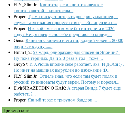
FLY_Slim Jr.:
Криптотарас и криптокошелек с
криптовалютой в криптосша...
Proper:
Трамп рискует потерять доверие украинцев, в
случае затягивания процесса с выдачей лицензии н...
Proper:
И какой смысл в компе без интернета в 2026
году? Нет, я прекрасно себе представляю опреде...
Gena:
Капитан Свинемо и его пидводний човен... 80000
раз,и всё в дупу.......
Hmm4_2:
57 млрд. одноразово для спасения Японии? -
Ну пока терпимо. Да и 2-3 раза в год - тоже....
Grey67:
И ХРюша вполне себе работает, аха. И ДОСя :) .
Но инет на машинах вырублен во избежание :D...
FLY_Slim Jr.:
Этцель знал, что если там будет поляк и
русский то виноваты будут евреи. Потому и порезал...
ElvirSIRAZETDIN О КАК:
А старая Винда 7 будет еще
работать?...
Proper:
Явный тарас с тризупом бандери....
Привет, гость!