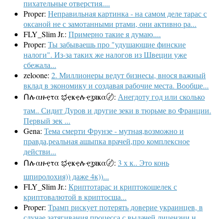
пихательные отверстия....
Proper:
Неправильная картинка - на самом деле тарас с
оксаной не с замотанными ртами, они активно ра...
FLY_Slim Jr.:
Примерно такие я думаю....
Proper:
Ты забываешь про "удушающие финские
налоги". Из-за таких же налогов из Швеции уже
сбежала...
zeloone:
2. Миллионеры ведут бизнесы, внося важный
вклад в экономику и создавая рабочие места. Вообще...
Ոሉαዙҿτα ಭҿҝҿሉҿʓяҝα〄:
Анегдоту год или сколько
там.. Сидит Дуров и другие зеки в тюрьме во Франции.
Первый зек ...
Gena:
Тема смерти Фрунзе - мутная,возможно и
правда,реальная ашыпка врачей,про комплексное
действи...
Ոሉαዙҿτα ಭҿҝҿሉҿʓяҝα〄:
3 х к.. Это конь
шпиролохия)) даже 4к))...
FLY_Slim Jr.:
Криптотарас и криптокошелек с
криптовалютой в криптосша...
Proper:
Трамп рискует потерять доверие украинцев, в
случае затягивания процесса с выдачей лицензии н...