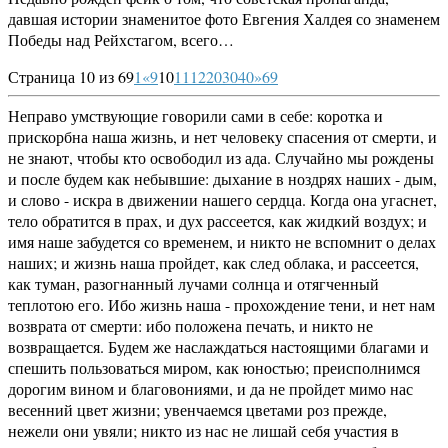
давшая истории знаменитое фото Евгения Халдея со знаменем
Победы над Рейхстагом, всего…
Страница 10 из 69
1
«
9
10
11
12
20
30
40
»
69
Неправо умствующие говорили сами в себе: коротка и
прискорбна наша жизнь, и нет человеку спасения от смерти, и
не знают, чтобы кто освободил из ада. Случайно мы рождены
и после будем как небывшие: дыхание в ноздрях наших - дым,
и слово - искра в движении нашего сердца. Когда она угаснет,
тело обратится в прах, и дух рассеется, как жидкий воздух; и
имя наше забудется со временем, и никто не вспомнит о делах
наших; и жизнь наша пройдет, как след облака, и рассеется,
как туман, разогнанный лучами солнца и отягченный
теплотою его. Ибо жизнь наша - прохождение тени, и нет нам
возврата от смерти: ибо положена печать, и никто не
возвращается. Будем же наслаждаться настоящими благами и
спешить пользоваться миром, как юностью; преисполнимся
дорогим вином и благовониями, и да не пройдет мимо нас
весенний цвет жизни; увенчаемся цветами роз прежде,
нежели они увяли; никто из нас не лишай себя участия в