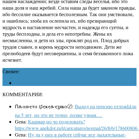
нашем наслаждении; везде оставим следы веселья, ибо это
наша доля и наш жребий. Сила наша да будет законом правды,
ибо бессилие оказывается бесполезным. Так они умствовали,
и ошиблись; злоба их ослепила их, ибо презирающий
мудрость и наставление несчастен, и надежда его суетна, и
труды бесплодны, и дела его непотребны. Жены их
несмысленны, и дети их злы, проклят род их. Плод добрых
трудов славен, и корень мудрости неподвижен. Дети же
прелюбодеев будут несовершенны, и семя беззаконного ложа
исчезнет.
Свежее:
КОММЕНТАРИИ:
Ոሉαዙҿτα ಭҿҝҿሉҿʓяҝα〄:
Выход на пенсию отложЫли
на 5 лет, но это не точно, позже узнам.....
Gena:
Кашмар,но чо поделовать?
https://www.anekdot.ru/i/caricatures/normal/26/8/6/178600806.
Gena:
Ну да,у них в работе сейчас все дыхательные-