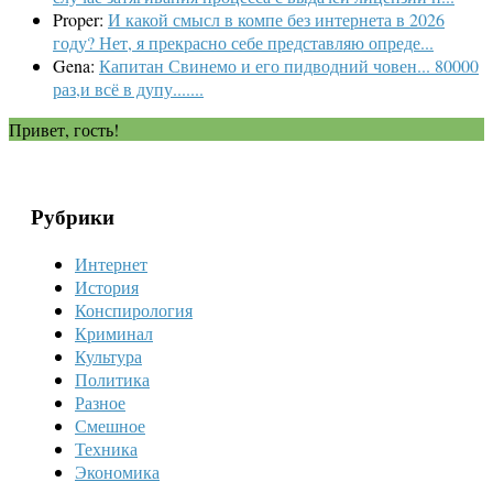
Proper:
И какой смысл в компе без интернета в 2026
году? Нет, я прекрасно себе представляю опреде...
Gena:
Капитан Свинемо и его пидводний човен... 80000
раз,и всё в дупу.......
Привет, гость!
Рубрики
Интернет
История
Конспирология
Криминал
Культура
Политика
Разное
Смешное
Техника
Экономика