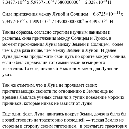
22
24
2
20
7,3477×10
х 5,9737×10
/ 380000000
= 2,028×10
H
—
11
Сила притяжения между Луной и Солнцем = 6,6725×10
х
22
30
2
20
7,3477·10
х 1,9891·10
/ 149000000000
= 4,39×10
H
Таким образом, согласно строгим научным данныим и
расчетам, сила притяжения между Солнцем и Луной, в
момент прохождения Луны между Землей и Солнцем, более
чем в два раза выше, чем между Землей и Луной. И далее
Луна должна продолжить свой путь по орбите вокруг Солнца,
если б был справедлив тот самый закон всемирного
тяготения. То есть, писаный Ньютоном закон для Луны не
указ.
Так же отметим, что и Луна не проявляет своих
притягивающих свойств по отношению к Земле: еще во
времена Лапласа ученых ставило в тупик поведение морских
приливов, которые никак не зависят от Луны.
Еще один факт. Луна, двигаясь вокруг Земли, должна была бы
воздействовать на траекторию последней — таская Землю из
стороны в сторону своим тяготением, в результате траектория