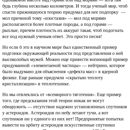
будь глубина несколько километров. И тогда ученый мир, чтоб
спасти прижившуюся теорию придумал для нее подпорку —
мол причиной тому «изостазия» — мол под морями
располагаются более плотные породы, а под горами —
рыхлые, причем плотность их аккурат такая, чтоб подогнать
все под нужный ученым ответ. Это просто песня!
Но если б это в научном мире был единственный пример
подгонки окружающей реальности под представления о ней
высоколобых мужей. Можно еще привести вопиющий пример
придуманной «элементаеной частицы» — нейтрино, которое
было выдумано для объяснения «дефекта масс» в ядерной
физике. Еще раньше придумли «скрытыю теплоту
кристаллизации» в теплотехнике.
Но мы отвлеклись от «всемирного тяготения». Еще пример
того, где предсказания этой теории никак не могут
обнаружить — отсутствие надежно установленных спутников
у астероидов. Астероидов по небу летают тучи, а вот
спутников ни у единого из них нет! Предпринятые попытки
вывести на орбиту астероидов искусственные спутники