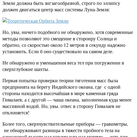
Земли должна быть зигзагообразной, строго по эллипсу
должен двигаться центр масс системы Луна-Земля:
Но, увы, ничего подобного не обнаружено, хотя современные
методы позволяют это смещение в сторонру Солнца и
обратно, со скоростью около 12 метров в секунду надежно
установить. Если б оно существовало на самом деле.
Не обнаружено и уменьшения веса тел при погружении в
сверхглубокие шахты.
Первая попытка проверки теории тяготения масс была
предпринята на берегу Индийского океана, где с одной
стороны находится высочайшая в мире каменная гряда
Гималаев, а с другой — чаша океана, заполненная куда менее
массивной водой. Но, увы. отвес в сторону Гималаев не
отклоняется!
Более того, сверхчувствительеные приборы — гравиметры,
не обнаруживают разницы в тяжести пробного тела на
одинаковой высоте над горами или над морями — хоть там