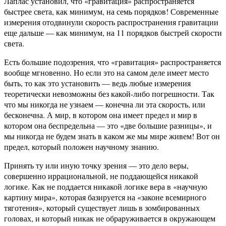
Лаплас установил, что «гравитация» распространяется
быстрее света, как минимум, на семь порядков! Современные
измерения отодвинули скорость распространения гравитации
еще дальше — как минимум, на 11 порядков быстрей скорости
света.
Есть большие подозрения, что «гравитация» распространяется
вообще мгновенно. Но если это на самом деле имеет место
быть, то как это установить — ведь любые измерения
теоретически невозможны без какой-либо погрешности. Так
что мы никогда не узнаем — конечна ли эта скорость, или
бесконечна. А мир, в котором она имеет предел и мир в
котором она беспредельна — это «две большие разницы», и
мы никогда не будем знать в каком же мы мире живем! Вот он
предел, который положен научному знанию.
Принять ту или иную точку зрения — это дело веры,
совершенно иррациональной, не поддающейся никакой
логике. Как не поддается никакой логике вера в «научную
картину мира», которая базируется на «законе всемирного
тяготения», который существует лишь в зомбированных
головах, и который никак не обраруживается в окружающем