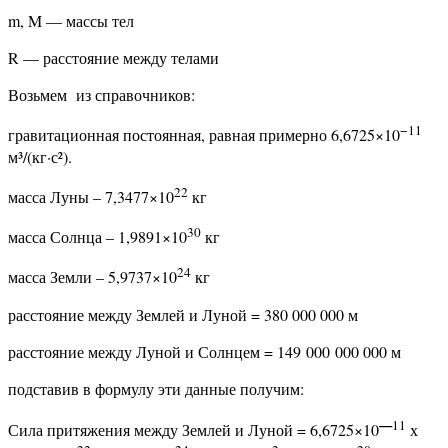
m, M — массы тел
R — расстояние между телами
Возьмем из справочников:
−11
гравитационная постоянная, равная примерно 6,6725×10
м³/(кг·с²).
22
масса Луны – 7,3477×10
кг
30
масса Солнца – 1,9891×10
кг
24
масса Земли – 5,9737×10
кг
расстояние между Землей и Луной = 380 000 000 м
расстояние между Луной и Солнцем = 149 000 000 000 м
подставив в формулу эти данные получим:
—
11
Сила притяжения между Землей и Луной = 6,6725×10
х