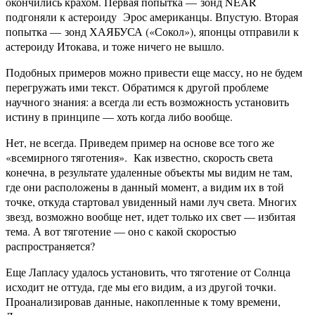
окончились крахом. Первая попытка — зонд NEAR
подгоняли к астероиду Эрос американцы. Впустую. Вторая
попытка — зонд ХАЯБУСА («Сокол»), японцы отправили к
астероиду Итокава, и тоже ничего не вышло.
Подобных примеров можно привести еще массу, но не будем
перегружать ими текст. Обратимся к другой проблеме
научного знания: а всегда ли есть возможность установить
истину в принципе — хоть когда либо вообще.
Нет, не всегда. Приведем пример на основе все того же
«всемирного тяготения». Как известно, скорость света
конечна, в результате удаленные объекты мы видим не там,
где они расположены в данный момент, а видим их в той
точке, откуда стартовал увиденный нами луч света. Многих
звезд, возможно вообще нет, идет только их свет — избитая
тема. А вот тяготение — оно с какой скоростью
распространяется?
Еще Лапласу удалось установить, что тяготение от Солнца
исходит не оттуда, где мы его видим, а из другой точки.
Проанализировав данные, накопленные к тому времени,