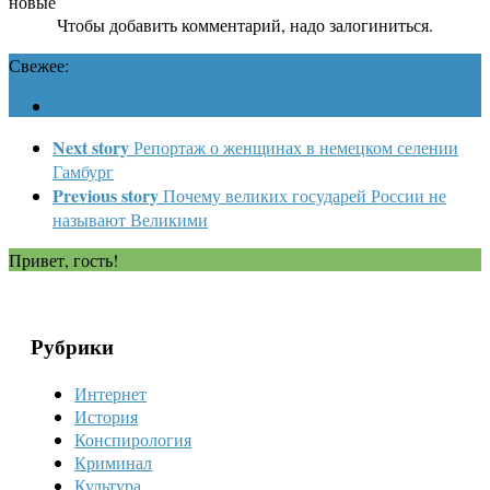
новые
Чтобы добавить комментарий, надо залогиниться.
Свежее:
Next story
Репортаж о женщинах в немецком селении
Гамбург
Previous story
Почему великих государей России не
называют Великими
Привет, гость!
Рубрики
Интернет
История
Конспирология
Криминал
Культура