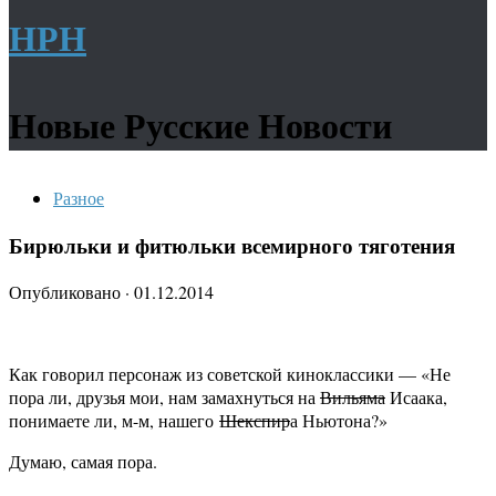
НРН
Новые Русские Новости
Разное
Бирюльки и фитюльки всемирного тяготения
Опубликовано
·
01.12.2014
Как говорил персонаж из советской киноклассики — «Не
пора ли, друзья мои, нам замахнуться на
Вильяма
Исаака,
понимаете ли, м-м, нашего
Шекспир
а Ньютона?»
Думаю, самая пора.