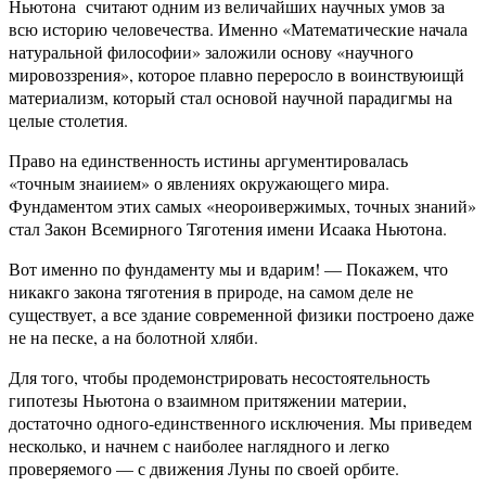
Ньютона считают одним из величайших научных умов за
всю историю человечества. Именно «Математические начала
натуральной философии» заложили основу «научного
мировоззрения», которое плавно переросло в воинствуюищй
материализм, который стал основой научной парадигмы на
целые столетия.
Право на единственность истины аргументировалась
«точным знаиием» о явлениях окружающего мира.
Фундаментом этих самых «неороивержимых, точных знаний»
стал Закон Всемирного Тяготения имени Исаака Ньютона.
Вот именно по фундаменту мы и вдарим! — Покажем, что
никакго закона тяготения в природе, на самом деле не
существует, а все здание современной физики построено даже
не на песке, а на болотной хляби.
Для того, чтобы продемонстрировать несостоятельность
гипотезы Ньютона о взаимном притяжении материи,
достаточно одного-единственного исключения. Мы приведем
несколько, и начнем с наиболее наглядного и легко
проверяемого — с движения Луны по своей орбите.