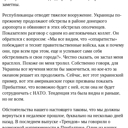
заметны.
Республиканцы отводят тяжелое вооружение. Украинцы по-
прежнему продолжают обстрелы в районе донецкого
аэропорта и обвиняют в этих обстрелах ополченцев.
Показателен разговор с одним из англоязычных коллег. Он
обратился с вопросом: «Мы все видим, что «сепаратисты»
побеждают и теснят правительственные войска, как и почему
они, при всем при этом, еще и успевают сами себя
обстреливать и свои города?». Честно сказать, он застал меня
врасплох. Похоже он меня тролил. Собственно говоря, для
Украины все мучения могли бы закончиться, но кое-кто за
океаном решает их продолжить. Сейчас, вот этот украинский
пример, вот эти американские горки призваны показать
Прибалтике, что возможно будет с ней, если она не будет
сотрудничать с НАТО. Тенденция эта была видна и раньше,
но не всем.
Обстоятельства нашего настоящего таковы, что мы должны
вернуться в недалекое прошлое, буквально на несколько дней
назад. В последнем выпуске «Трендов» мы говорили о
возможной напряженности в Прибалтике. Один из наших