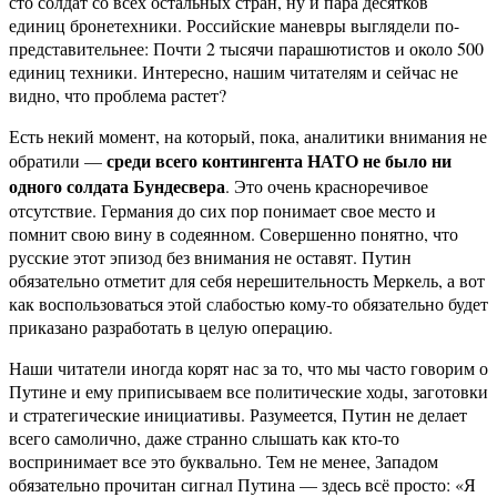
сто солдат со всех остальных стран, ну и пара десятков
единиц бронетехники. Российские маневры выглядели по-
представительнее: Почти 2 тысячи парашютистов и около 500
единиц техники. Интересно, нашим читателям и сейчас не
видно, что проблема растет?
Есть некий момент, на который, пока, аналитики внимания не
среди всего контингента НАТО не было ни
обратили —
одного солдата Бундесвера
. Это очень красноречивое
отсутствие. Германия до сих пор понимает свое место и
помнит свою вину в содеянном. Совершенно понятно, что
русские этот эпизод без внимания не оставят. Путин
обязательно отметит для себя нерешительность Меркель, а вот
как воспользоваться этой слабостью кому-то обязательно будет
приказано разработать в целую операцию.
Наши читатели иногда корят нас за то, что мы часто говорим о
Путине и ему приписываем все политические ходы, заготовки
и стратегические инициативы. Разумеется, Путин не делает
всего самолично, даже странно слышать как кто-то
воспринимает все это буквально. Тем не менее, Западом
обязательно прочитан сигнал Путина — здесь всё просто: «Я