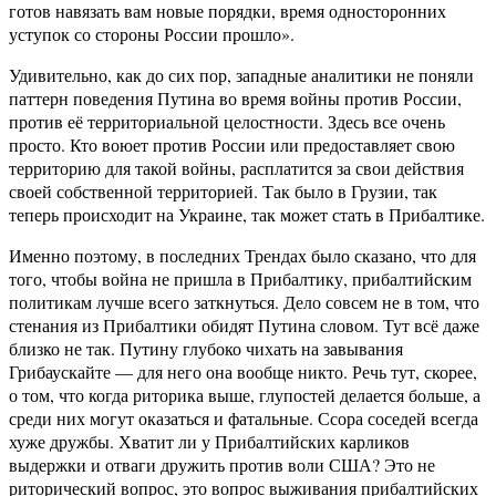
готов навязать вам новые порядки, время односторонних
уступок со стороны России прошло».
Удивительно, как до сих пор, западные аналитики не поняли
паттерн поведения Путина во время войны против России,
против её территориальной целостности. Здесь все очень
просто. Кто воюет против России или предоставляет свою
территорию для такой войны, расплатится за свои действия
своей собственной территорией. Так было в Грузии, так
теперь происходит на Украине, так может стать в Прибалтике.
Именно поэтому, в последних Трендах было сказано, что для
того, чтобы война не пришла в Прибалтику, прибалтийским
политикам лучше всего заткнуться. Дело совсем не в том, что
стенания из Прибалтики обидят Путина словом. Тут всё даже
близко не так. Путину глубоко чихать на завывания
Грибаускайте — для него она вообще никто. Речь тут, скорее,
о том, что когда риторика выше, глупостей делается больше, а
среди них могут оказаться и фатальные. Ссора соседей всегда
хуже дружбы. Хватит ли у Прибалтийских карликов
выдержки и отваги дружить против воли США? Это не
риторический вопрос, это вопрос выживания прибалтийских