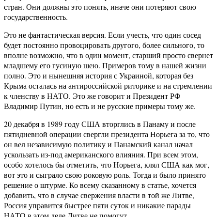
стран. Они должны это понять, иначе они потеряют свою
государственность.
Это не фантастическая версия. Если учесть, что один сосед
будет постоянно провоцировать другого, более сильного, то
вполне возможно, что в один момент, старший просто свернет
младшему его гусиную шею. Примеров тому в нашей жизни
полно. Это и нынешняя история с Украиной, которая без
Крыма осталась на антироссийской риторике и на стремлении
к членству в НАТО. Это же говорит и Президент РФ
Владимир Путин, но есть и не русские примеры тому же.
20 декабря в 1989 году США вторглись в Панаму и после
пятидневной операции свергли президента Норьега за то, что
он вел независимую политику и Панамский канал начал
ускользать из-под американского влияния. При всем этом,
особо хотелось бы отметить, что Норьега, клял США как мог,
вот это и сыграло свою роковую роль. Тогда и было принято
решение о штурме. Ко всему сказанному в статье, хочется
добавить, что в случае свержения власти в той же Литве,
Россия управится быстрее пяти суток и никакие парады
НАТО в этом деле Литве не помогут.