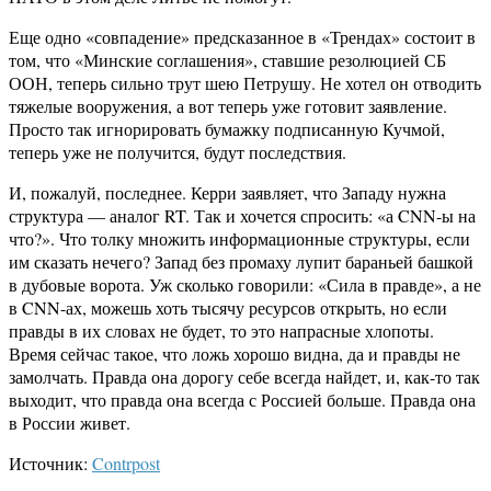
Еще одно «совпадение» предсказанное в «Трендах» состоит в
том, что «Минские соглашения», ставшие резолюцией СБ
ООН, теперь сильно трут шею Петрушу. Не хотел он отводить
тяжелые вооружения, а вот теперь уже готовит заявление.
Просто так игнорировать бумажку подписанную Кучмой,
теперь уже не получится, будут последствия.
И, пожалуй, последнее. Керри заявляет, что Западу нужна
структура — аналог RT. Так и хочется спросить: «а CNN-ы на
что?». Что толку множить информационные структуры, если
им сказать нечего? Запад без промаху лупит бараньей башкой
в дубовые ворота. Уж сколько говорили: «Сила в правде», а не
в CNN-ах, можешь хоть тысячу ресурсов открыть, но если
правды в их словах не будет, то это напрасные хлопоты.
Время сейчас такое, что ложь хорошо видна, да и правды не
замолчать. Правда она дорогу себе всегда найдет, и, как-то так
выходит, что правда она всегда с Россией больше. Правда она
в России живет.
Источник:
Contrpost